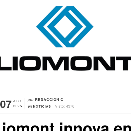
07
por
REDACCIÓN C
AGO
2025
en
Visto: 4376
NOTICIAS
Liomont innova e