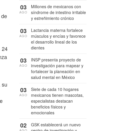
03
Millones de mexicanos con
síndrome de intestino irritable
AGO
 de
y estreñimiento crónico
03
Lactancia materna fortalece
músculos y encías y favorece
AGO
el desarrollo lineal de los
dientes
s 24
nza
03
INSP presenta proyecto de
investigación para mapear y
AGO
fortalecer la planeación en
salud mental en México
a su
03
Siete de cada 10 hogares
mexicanos tienen mascotas,
AGO
te
especialistas destacan
beneficios físicos y
emocionales
02
GSK establecerá un nuevo
centro de investigación y
AGO