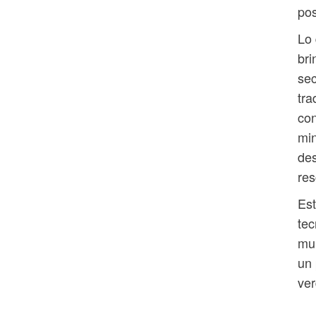
pos
Lo 
bri
se
tra
con
min
des
res
Est
tec
mul
un 
ver