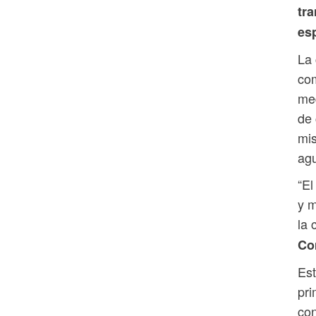
tra
esp
La 
com
med
de 
mi
agu
“El
y 
la 
Co
Est
pri
con