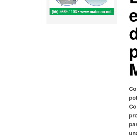
e
d
Co
po
Co
pr
pa
un