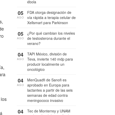
ébola
05
FDA otorga designación de
vía rápida a terapia celular de
AGO
s,
Xellsmart para Parkinson
de
05
¿Por qué cambian los niveles
ro
de testosterona durante el
AGO
verano?
04
TAPI México, división de
Teva, invierte 140 mdp para
AGO
producir localmente un
ía,
oncológico
ara
04
MenQuadfi de Sanofi es
aprobado en Europa para
AGO
lactantes a partir de las seis
semanas de edad contra
 los
meningococo invasivo
04
Tec de Monterrey y UNAM
lá