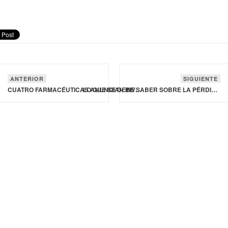
ANTERIOR
SIGUIENTE
CUATRO FARMACÉUTICAS ANUNCIAN INVERSIÓN EN MÉXICO DE CERCA DE 643 MDD
LO QUE SE DEBE SABER SOBRE LA PÉRDIDA DE PESO Y LOS MEDICAMENTOS INYECTABLES