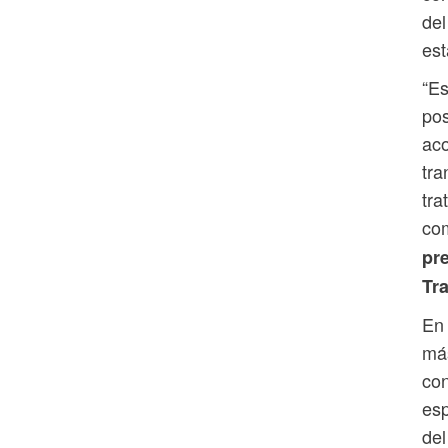
del
est
“Es
pos
aco
tra
tra
co
pr
Tr
En 
más
con
esp
del