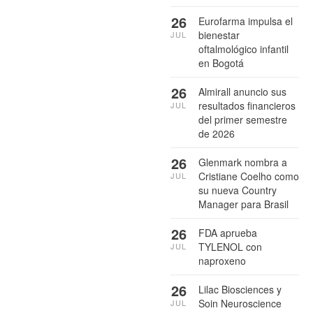
26
Eurofarma impulsa el
bienestar
JUL
oftalmológico infantil
en Bogotá
26
Almirall anuncio sus
resultados financieros
JUL
del primer semestre
de 2026
26
Glenmark nombra a
Cristiane Coelho como
JUL
su nueva Country
Manager para Brasil
26
FDA aprueba
TYLENOL con
JUL
naproxeno
26
Lilac Biosciences y
Soin Neuroscience
JUL