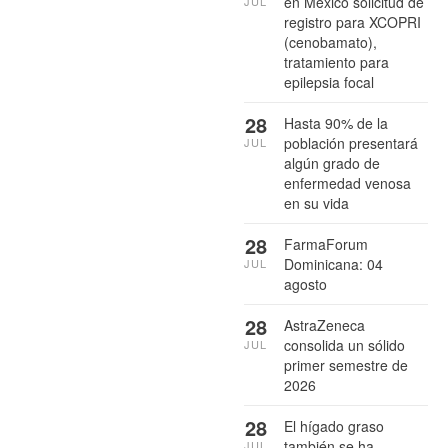
en México solicitud de
JUL
registro para XCOPRI
(cenobamato),
tratamiento para
epilepsia focal
28
Hasta 90% de la
población presentará
JUL
algún grado de
enfermedad venosa
en su vida
28
FarmaForum
Dominicana: 04
JUL
agosto
28
AstraZeneca
consolida un sólido
JUL
primer semestre de
2026
28
El hígado graso
también se ha
JUL