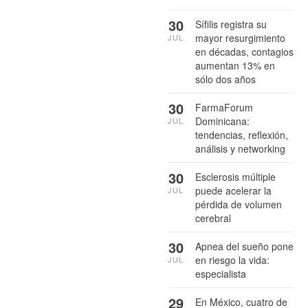
30
Sífilis registra su
mayor resurgimiento
JUL
en décadas, contagios
aumentan 13% en
sólo dos años
30
FarmaForum
Dominicana:
JUL
tendencias, reflexión,
análisis y networking
30
Esclerosis múltiple
puede acelerar la
JUL
pérdida de volumen
cerebral
30
Apnea del sueño pone
en riesgo la vida:
JUL
especialista
29
En México, cuatro de