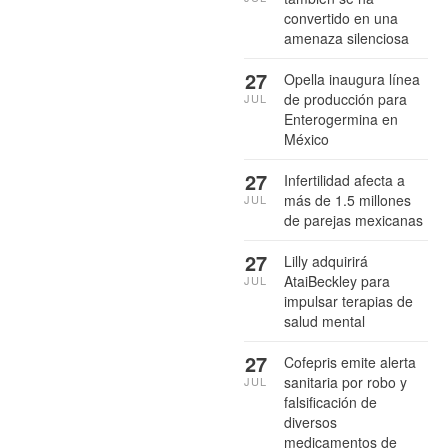
convertido en una
amenaza silenciosa
27
Opella inaugura línea
de producción para
JUL
Enterogermina en
México
27
Infertilidad afecta a
más de 1.5 millones
JUL
de parejas mexicanas
27
Lilly adquirirá
AtaiBeckley para
JUL
impulsar terapias de
salud mental
27
Cofepris emite alerta
sanitaria por robo y
JUL
falsificación de
diversos
medicamentos de