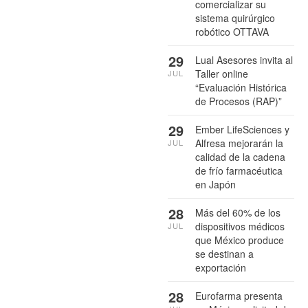
comercializar su
sistema quirúrgico
robótico OTTAVA
29
Lual Asesores invita al
Taller online
JUL
“Evaluación Histórica
de Procesos (RAP)”
29
Ember LifeSciences y
Alfresa mejorarán la
JUL
calidad de la cadena
de frío farmacéutica
en Japón
28
Más del 60% de los
dispositivos médicos
JUL
que México produce
se destinan a
exportación
28
Eurofarma presenta