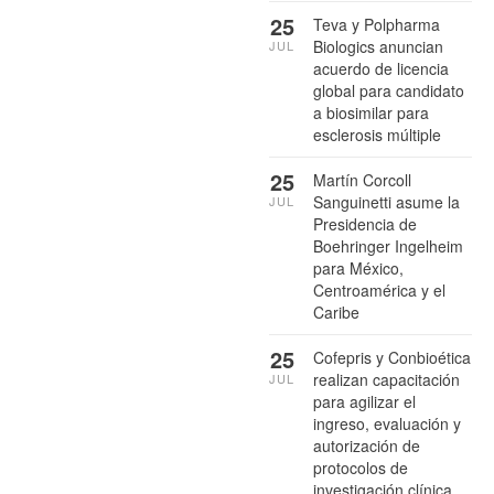
25
Teva y Polpharma
Biologics anuncian
JUL
acuerdo de licencia
global para candidato
a biosimilar para
esclerosis múltiple
25
Martín Corcoll
Sanguinetti asume la
JUL
Presidencia de
Boehringer Ingelheim
para México,
Centroamérica y el
Caribe
25
Cofepris y Conbioética
realizan capacitación
JUL
para agilizar el
ingreso, evaluación y
autorización de
protocolos de
investigación clínica