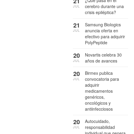
21
¿Qué pasa en el
cerebro durante una
JUL
crisis epiléptica?
21
Samsung Biologics
anuncia oferta en
JUL
efectivo para adquirir
PolyPeptide
20
Novartis celebra 30
años de avances
JUL
20
Birmex publica
convocatoria para
JUL
adquirir
medicamentos
genéricos,
oncológicos y
antiinfecciosos
20
Autocuidado,
responsabilidad
JUL
individual que genera