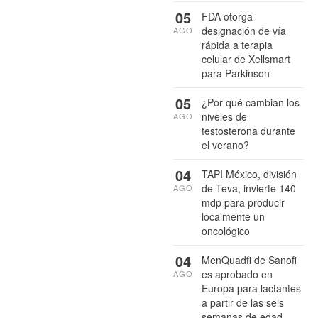
05
FDA otorga
designación de vía
AGO
rápida a terapia
celular de Xellsmart
para Parkinson
05
¿Por qué cambian los
niveles de
AGO
testosterona durante
el verano?
04
TAPI México, división
de Teva, invierte 140
AGO
mdp para producir
localmente un
oncológico
04
MenQuadfi de Sanofi
es aprobado en
AGO
Europa para lactantes
a partir de las seis
semanas de edad