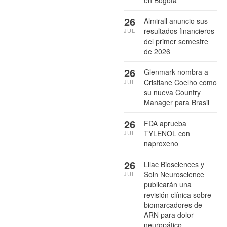
26
Almirall anuncio sus
resultados financieros
JUL
del primer semestre
de 2026
26
Glenmark nombra a
Cristiane Coelho como
JUL
su nueva Country
Manager para Brasil
26
FDA aprueba
TYLENOL con
JUL
naproxeno
26
Lilac Biosciences y
Soin Neuroscience
JUL
publicarán una
revisión clínica sobre
biomarcadores de
ARN para dolor
neuropático