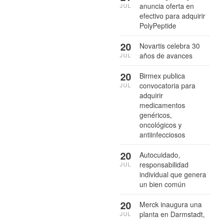
anuncia oferta en
JUL
efectivo para adquirir
PolyPeptide
20
Novartis celebra 30
años de avances
JUL
20
Birmex publica
convocatoria para
JUL
adquirir
medicamentos
genéricos,
oncológicos y
antiinfecciosos
20
Autocuidado,
responsabilidad
JUL
individual que genera
un bien común
20
Merck inaugura una
planta en Darmstadt,
JUL