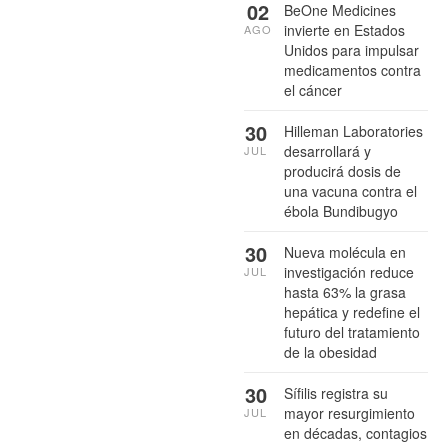
02
BeOne Medicines
invierte en Estados
AGO
Unidos para impulsar
medicamentos contra
el cáncer
30
Hilleman Laboratories
desarrollará y
JUL
producirá dosis de
una vacuna contra el
ébola Bundibugyo
30
Nueva molécula en
investigación reduce
JUL
hasta 63% la grasa
hepática y redefine el
futuro del tratamiento
de la obesidad
30
Sífilis registra su
mayor resurgimiento
JUL
en décadas, contagios