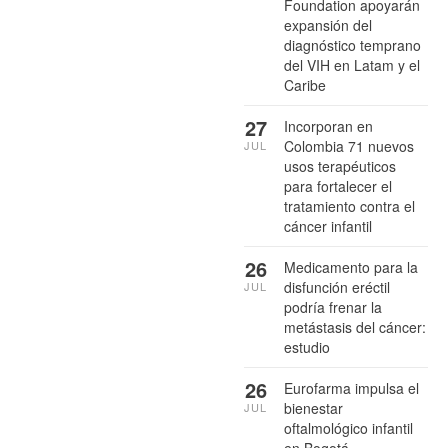
Foundation apoyarán
expansión del
diagnóstico temprano
del VIH en Latam y el
Caribe
27
Incorporan en
Colombia 71 nuevos
JUL
usos terapéuticos
para fortalecer el
tratamiento contra el
cáncer infantil
26
Medicamento para la
disfunción eréctil
JUL
podría frenar la
metástasis del cáncer:
estudio
26
Eurofarma impulsa el
bienestar
JUL
oftalmológico infantil
en Bogotá