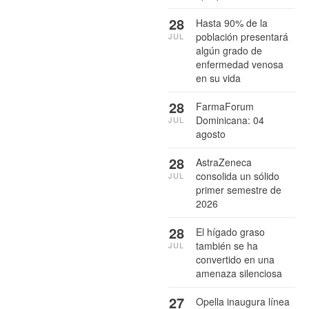
28
Hasta 90% de la
población presentará
JUL
algún grado de
enfermedad venosa
en su vida
28
FarmaForum
Dominicana: 04
JUL
agosto
28
AstraZeneca
consolida un sólido
JUL
primer semestre de
2026
28
El hígado graso
también se ha
JUL
convertido en una
amenaza silenciosa
27
Opella inaugura línea