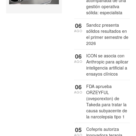
acompañada de una
gestión operativa
sólida: especialista
06
Sandoz presenta
sólidos resultados en
AGO
el primer semestre de
2026
06
ICON se asocia con
Anthropic para aplicar
AGO
inteligencia artificial a
ensayos clínicos
06
FDA aprueba
ORZEYFUL
AGO
(oveporexton) de
Takeda para tratar la
causa subyacente de
la narcolepsia tipo 1
05
Cofepris autoriza
innovadora terapia
AGO