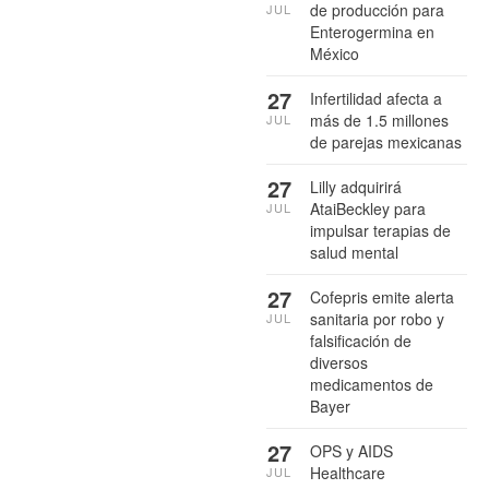
de producción para
JUL
Enterogermina en
México
27
Infertilidad afecta a
más de 1.5 millones
JUL
de parejas mexicanas
27
Lilly adquirirá
AtaiBeckley para
JUL
impulsar terapias de
salud mental
27
Cofepris emite alerta
sanitaria por robo y
JUL
falsificación de
diversos
medicamentos de
Bayer
27
OPS y AIDS
Healthcare
JUL