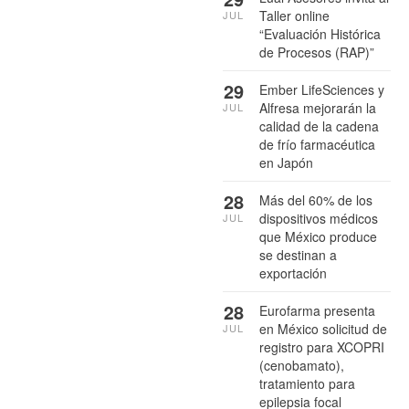
Taller online
JUL
“Evaluación Histórica
de Procesos (RAP)”
29
Ember LifeSciences y
Alfresa mejorarán la
JUL
calidad de la cadena
de frío farmacéutica
en Japón
28
Más del 60% de los
dispositivos médicos
JUL
que México produce
se destinan a
exportación
28
Eurofarma presenta
en México solicitud de
JUL
registro para XCOPRI
(cenobamato),
tratamiento para
epilepsia focal