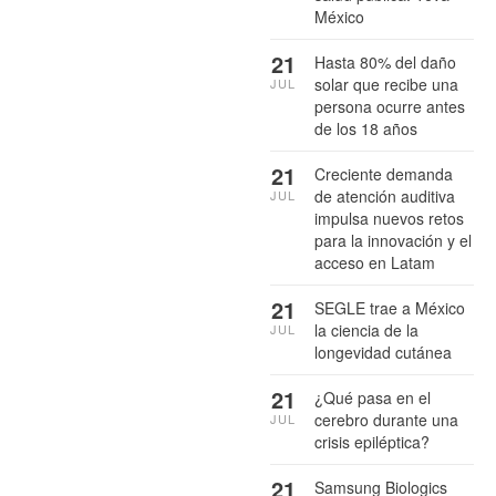
México
21
Hasta 80% del daño
solar que recibe una
JUL
persona ocurre antes
de los 18 años
21
Creciente demanda
de atención auditiva
JUL
impulsa nuevos retos
para la innovación y el
acceso en Latam
21
SEGLE trae a México
la ciencia de la
JUL
longevidad cutánea
21
¿Qué pasa en el
cerebro durante una
JUL
crisis epiléptica?
21
Samsung Biologics