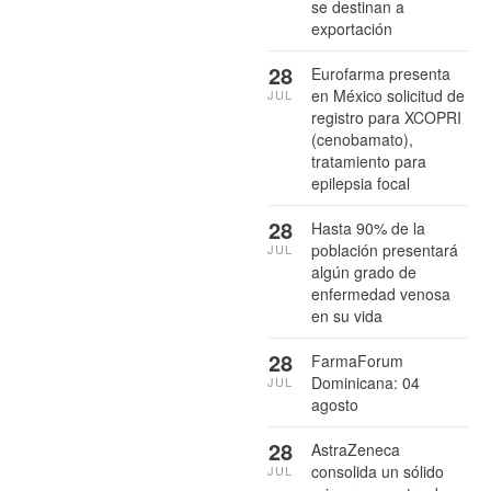
se destinan a
exportación
28
Eurofarma presenta
en México solicitud de
JUL
registro para XCOPRI
(cenobamato),
tratamiento para
epilepsia focal
28
Hasta 90% de la
población presentará
JUL
algún grado de
enfermedad venosa
en su vida
28
FarmaForum
Dominicana: 04
JUL
agosto
28
AstraZeneca
consolida un sólido
JUL