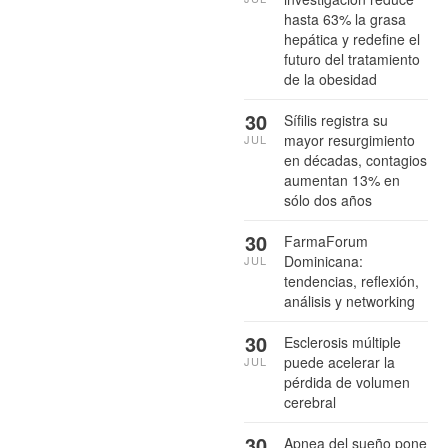
hasta 63% la grasa
hepática y redefine el
futuro del tratamiento
de la obesidad
30
Sífilis registra su
mayor resurgimiento
JUL
en décadas, contagios
aumentan 13% en
sólo dos años
30
FarmaForum
Dominicana:
JUL
tendencias, reflexión,
análisis y networking
30
Esclerosis múltiple
puede acelerar la
JUL
pérdida de volumen
cerebral
30
Apnea del sueño pone