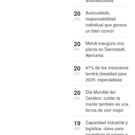
antiinfecciosos
20
Autocuidado,
responsabilidad
JUL
individual que genera
un bien común
20
Merck inaugura una
planta en Darmstadt,
JUL
Alemania
20
47% de los mexicanos
tendrá obesidad para
JUL
2035: especialistas
20
Día Mundial del
Cerebro: cuidar la
JUL
mente también es una
forma de vivir mejor
19
Capacidad industrial y
logística: clave para
JUL
garantizar el acceso a