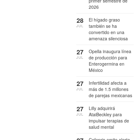
primer semestre de
2026
28
El hígado graso
también se ha
JUL
convertido en una
amenaza silenciosa
27
Opella inaugura línea
de producción para
JUL
Enterogermina en
México
27
Infertilidad afecta a
más de 1.5 millones
JUL
de parejas mexicanas
27
Lilly adquirirá
AtaiBeckley para
JUL
impulsar terapias de
salud mental
Cofepris emite alerta