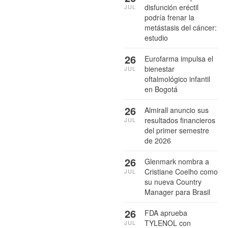
disfunción eréctil
JUL
podría frenar la
metástasis del cáncer:
estudio
26
Eurofarma impulsa el
bienestar
JUL
oftalmológico infantil
en Bogotá
26
Almirall anuncio sus
resultados financieros
JUL
del primer semestre
de 2026
26
Glenmark nombra a
Cristiane Coelho como
JUL
su nueva Country
Manager para Brasil
26
FDA aprueba
TYLENOL con
JUL