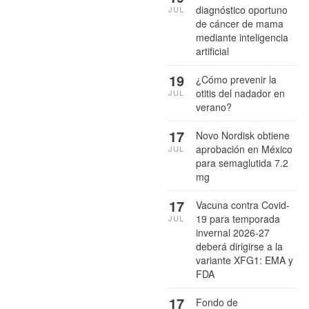
diagnóstico oportuno
JUL
de cáncer de mama
mediante inteligencia
artificial
19
¿Cómo prevenir la
otitis del nadador en
JUL
verano?
17
Novo Nordisk obtiene
aprobación en México
JUL
para semaglutida 7.2
mg
17
Vacuna contra Covid-
19 para temporada
JUL
invernal 2026-27
deberá dirigirse a la
variante XFG1: EMA y
FDA
17
Fondo de