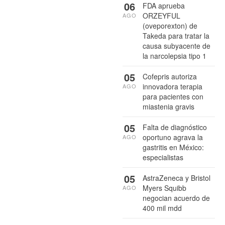
06
FDA aprueba
ORZEYFUL
AGO
(oveporexton) de
Takeda para tratar la
causa subyacente de
la narcolepsia tipo 1
05
Cofepris autoriza
innovadora terapia
AGO
para pacientes con
miastenia gravis
05
Falta de diagnóstico
oportuno agrava la
AGO
gastritis en México:
especialistas
05
AstraZeneca y Bristol
Myers Squibb
AGO
negocian acuerdo de
400 mil mdd