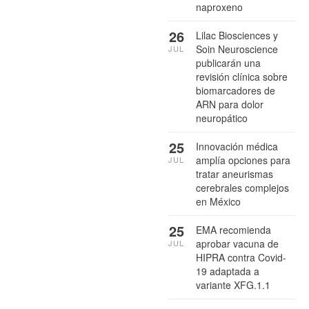
naproxeno
26
Lilac Biosciences y
Soin Neuroscience
JUL
publicarán una
revisión clínica sobre
biomarcadores de
ARN para dolor
neuropático
25
Innovación médica
amplía opciones para
JUL
tratar aneurismas
cerebrales complejos
en México
25
EMA recomienda
aprobar vacuna de
JUL
HIPRA contra Covid-
19 adaptada a
variante XFG.1.1