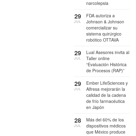
narcolepsia
29
FDA autoriza a
Johnson & Johnson
JUL
comercializar su
sistema quirúrgico
robótico OTTAVA
29
Lual Asesores invita al
Taller online
JUL
“Evaluación Histórica
de Procesos (RAP)”
29
Ember LifeSciences y
Alfresa mejorarán la
JUL
calidad de la cadena
de frío farmacéutica
en Japón
28
Más del 60% de los
dispositivos médicos
JUL
que México produce