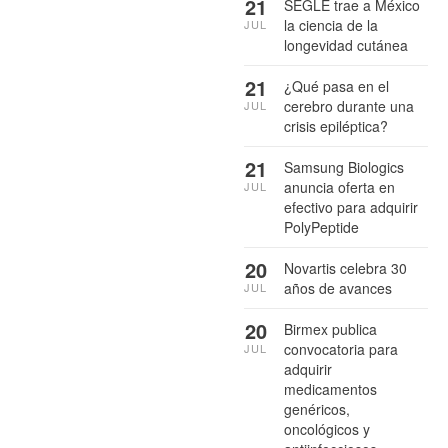
21
SEGLE trae a México
la ciencia de la
JUL
longevidad cutánea
21
¿Qué pasa en el
cerebro durante una
JUL
crisis epiléptica?
21
Samsung Biologics
anuncia oferta en
JUL
efectivo para adquirir
PolyPeptide
20
Novartis celebra 30
años de avances
JUL
20
Birmex publica
convocatoria para
JUL
adquirir
medicamentos
genéricos,
oncológicos y