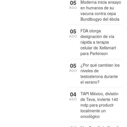
05
Moderna inicia ensayo
en humanos de su
AGO
vacuna contra cepa
Bundibugyo del ébola
05
FDA otorga
designación de vía
AGO
rápida a terapia
celular de Xellsmart
para Parkinson
05
¿Por qué cambian los
niveles de
AGO
testosterona durante
el verano?
04
TAPI México, división
de Teva, invierte 140
AGO
mdp para producir
localmente un
oncológico