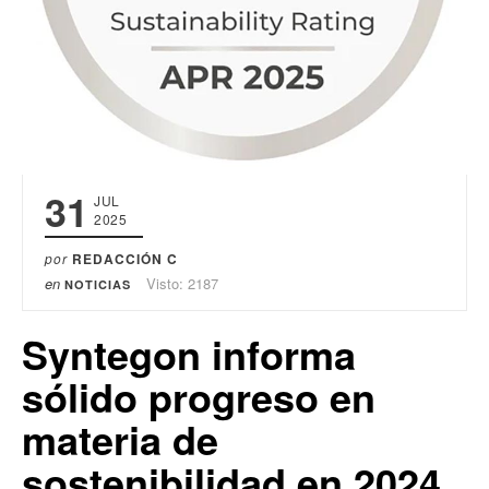
31
JUL
2025
por
REDACCIÓN C
en
Visto: 2187
NOTICIAS
Syntegon informa
sólido progreso en
materia de
sostenibilidad en 2024