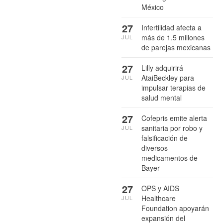
México
27
Infertilidad afecta a
más de 1.5 millones
JUL
de parejas mexicanas
27
Lilly adquirirá
AtaiBeckley para
JUL
impulsar terapias de
salud mental
27
Cofepris emite alerta
sanitaria por robo y
JUL
falsificación de
diversos
medicamentos de
Bayer
27
OPS y AIDS
Healthcare
JUL
Foundation apoyarán
expansión del