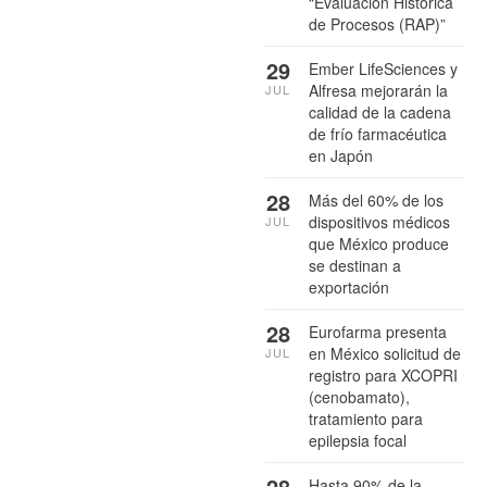
“Evaluación Histórica
de Procesos (RAP)”
29
Ember LifeSciences y
Alfresa mejorarán la
JUL
calidad de la cadena
de frío farmacéutica
en Japón
28
Más del 60% de los
dispositivos médicos
JUL
que México produce
se destinan a
exportación
28
Eurofarma presenta
en México solicitud de
JUL
registro para XCOPRI
(cenobamato),
tratamiento para
epilepsia focal
28
Hasta 90% de la