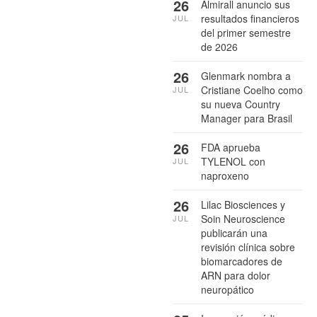
26
Almirall anuncio sus
resultados financieros
JUL
del primer semestre
de 2026
26
Glenmark nombra a
Cristiane Coelho como
JUL
su nueva Country
Manager para Brasil
26
FDA aprueba
TYLENOL con
JUL
naproxeno
26
Lilac Biosciences y
Soin Neuroscience
JUL
publicarán una
revisión clínica sobre
biomarcadores de
ARN para dolor
neuropático