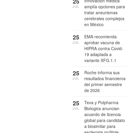
25
Innovación médica
amplía opciones para
JUL
tratar aneurismas
cerebrales complejos
en México
25
EMA recomienda
aprobar vacuna de
JUL
HIPRA contra Covid-
19 adaptada a
variante XFG.1.1
25
Roche informa sus
resultados financieros
JUL
del primer semestre
de 2026
25
Teva y Polpharma
Biologics anuncian
JUL
acuerdo de licencia
global para candidato
a biosimilar para
esclerosis múltiple