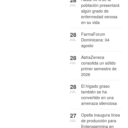
población presentará
JUL
algún grado de
enfermedad venosa
en su vida
28
FarmaForum
Dominicana: 04
JUL
agosto
28
AstraZeneca
consolida un sólido
JUL
primer semestre de
2026
28
El hígado graso
también se ha
JUL
convertido en una
amenaza silenciosa
27
Opella inaugura línea
de producción para
JUL
Enterogermina en