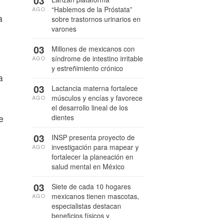
03
“Hablemos de la Próstata”
AGO
a
sobre trastornos urinarios en
varones
03
Millones de mexicanos con
síndrome de intestino irritable
AGO
y estreñimiento crónico
a
03
Lactancia materna fortalece
músculos y encías y favorece
AGO
el desarrollo lineal de los
e
dientes
03
INSP presenta proyecto de
investigación para mapear y
AGO
fortalecer la planeación en
salud mental en México
03
Siete de cada 10 hogares
mexicanos tienen mascotas,
AGO
especialistas destacan
beneficios físicos y