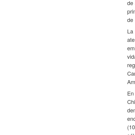
de 
pri
de 
La 
ate
emb
vid
reg
Car
Amé
En 
Chi
den
enc
(10