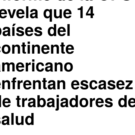
revela que 14
países del
continente
americano
enfrentan escasez
de trabajadores d
salud