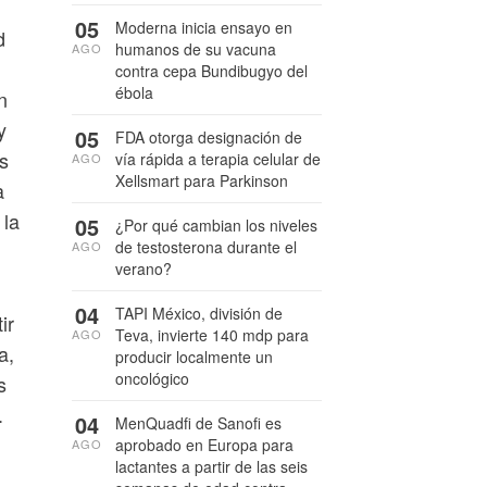
05
Moderna inicia ensayo en
d
humanos de su vacuna
AGO
contra cepa Bundibugyo del
ébola
n
y
05
FDA otorga designación de
s
vía rápida a terapia celular de
AGO
Xellsmart para Parkinson
a
 la
05
¿Por qué cambian los niveles
de testosterona durante el
AGO
verano?
04
TAPI México, división de
ir
Teva, invierte 140 mdp para
AGO
a,
producir localmente un
oncológico
s
.
04
MenQuadfi de Sanofi es
aprobado en Europa para
AGO
lactantes a partir de las seis