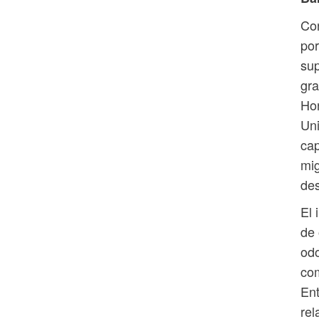
Con
por
sup
gra
Hon
Uni
cap
mig
des
El 
de 
odo
com
Ent
rel