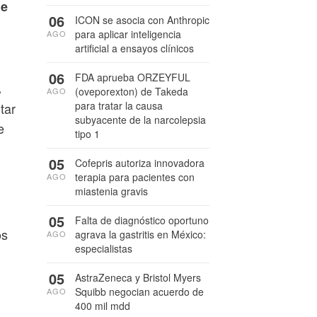
de
06
ICON se asocia con Anthropic
para aplicar inteligencia
AGO
artificial a ensayos clínicos
06
FDA aprueba ORZEYFUL
.
(oveporexton) de Takeda
AGO
para tratar la causa
tar
subyacente de la narcolepsia
e
tipo 1
05
Cofepris autoriza innovadora
terapia para pacientes con
AGO
miastenia gravis
05
Falta de diagnóstico oportuno
os
agrava la gastritis en México:
AGO
especialistas
05
AstraZeneca y Bristol Myers
Squibb negocian acuerdo de
AGO
400 mil mdd