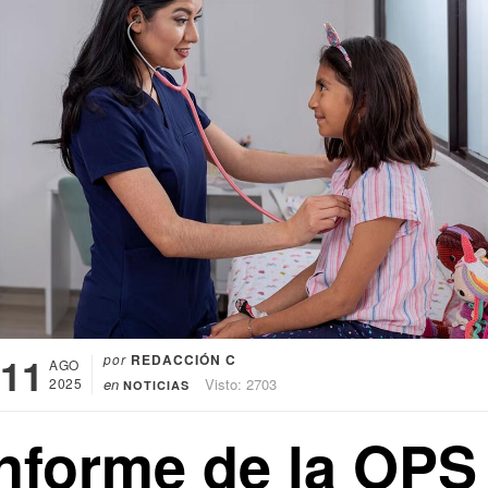
11
por
REDACCIÓN C
AGO
2025
en
Visto: 2703
NOTICIAS
Informe de la OPS