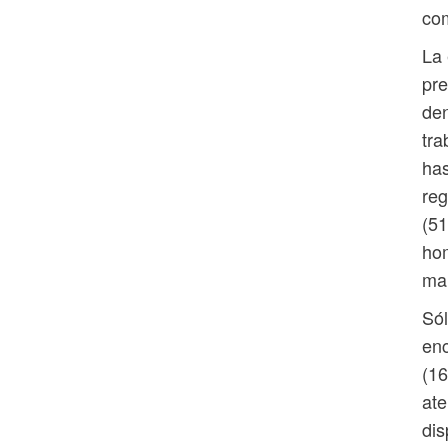
com
La 
pr
den
tra
has
reg
(51
hom
ma
Sól
enc
(16
ate
dis