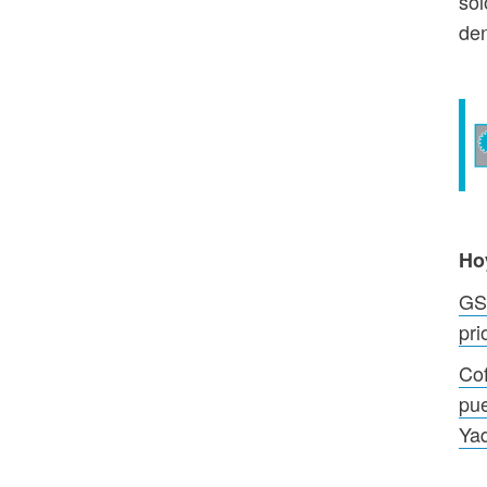
sól
den
Ho
GSK
pri
Cof
pue
Ya