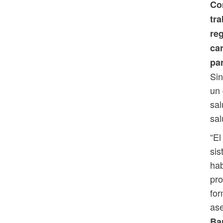
Co
tr
reg
ca
pa
Sin
un 
sal
sal
“El
sis
hab
pro
for
ase
Ba