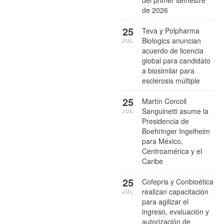
del primer semestre
de 2026
25
Teva y Polpharma
Biologics anuncian
JUL
acuerdo de licencia
global para candidato
a biosimilar para
esclerosis múltiple
25
Martín Corcoll
Sanguinetti asume la
JUL
Presidencia de
Boehringer Ingelheim
para México,
Centroamérica y el
Caribe
25
Cofepris y Conbioética
realizan capacitación
JUL
para agilizar el
ingreso, evaluación y
autorización de