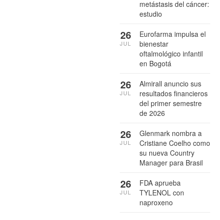
metástasis del cáncer:
estudio
26
Eurofarma impulsa el
bienestar
JUL
oftalmológico infantil
en Bogotá
26
Almirall anuncio sus
resultados financieros
JUL
del primer semestre
de 2026
26
Glenmark nombra a
Cristiane Coelho como
JUL
su nueva Country
Manager para Brasil
26
FDA aprueba
TYLENOL con
JUL
naproxeno