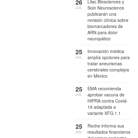
26
Lilac Biosciences y
Soin Neuroscience
JUL
publicarán una
revisión clínica sobre
biomarcadores de
ARN para dolor
neuropático
25
Innovación médica
amplía opciones para
JUL
tratar aneurismas
cerebrales complejos
en México
25
EMA recomienda
aprobar vacuna de
JUL
HIPRA contra Covid-
19 adaptada a
variante XFG.1.1
25
Roche informa sus
resultados financieros
JUL