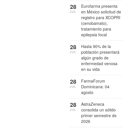
28
Eurofarma presenta
en México solicitud de
JUL
registro para XCOPRI
(cenobamato),
tratamiento para
epilepsia focal
28
Hasta 90% de la
población presentará
JUL
algún grado de
enfermedad venosa
en su vida
28
FarmaForum
Dominicana: 04
JUL
agosto
28
AstraZeneca
consolida un sólido
JUL
primer semestre de
2026