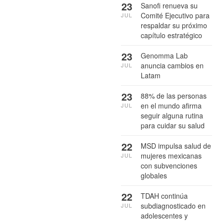
23
Sanofi renueva su
Comité Ejecutivo para
JUL
respaldar su próximo
capítulo estratégico
23
Genomma Lab
anuncia cambios en
JUL
Latam
23
88% de las personas
en el mundo afirma
JUL
seguir alguna rutina
para cuidar su salud
22
MSD impulsa salud de
mujeres mexicanas
JUL
con subvenciones
globales
22
TDAH continúa
subdiagnosticado en
JUL
adolescentes y