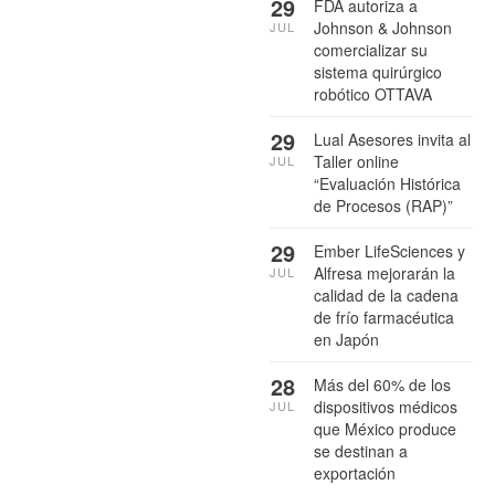
29
FDA autoriza a
Johnson & Johnson
JUL
comercializar su
sistema quirúrgico
robótico OTTAVA
29
Lual Asesores invita al
Taller online
JUL
“Evaluación Histórica
de Procesos (RAP)”
29
Ember LifeSciences y
Alfresa mejorarán la
JUL
calidad de la cadena
de frío farmacéutica
en Japón
28
Más del 60% de los
dispositivos médicos
JUL
que México produce
se destinan a
exportación