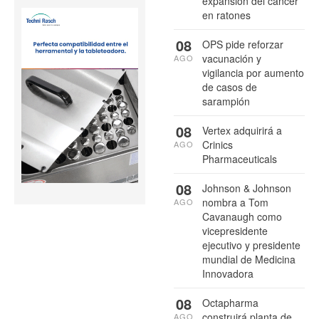
expansión del cáncer
en ratones
08
OPS pide reforzar
vacunación y
AGO
vigilancia por aumento
de casos de
sarampión
08
Vertex adquirirá a
Crinics
AGO
Pharmaceuticals
08
Johnson & Johnson
nombra a Tom
AGO
Cavanaugh como
vicepresidente
ejecutivo y presidente
mundial de Medicina
Innovadora
08
Octapharma
construirá planta de
AGO