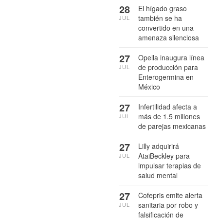
28
El hígado graso
también se ha
JUL
convertido en una
amenaza silenciosa
27
Opella inaugura línea
de producción para
JUL
Enterogermina en
México
27
Infertilidad afecta a
más de 1.5 millones
JUL
de parejas mexicanas
27
Lilly adquirirá
AtaiBeckley para
JUL
impulsar terapias de
salud mental
27
Cofepris emite alerta
sanitaria por robo y
JUL
falsificación de