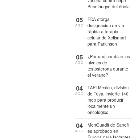
vacuna contra cepa
Bundibugyo del ébola
05
FDA otorga
designación de vía
AGO
rápida a terapia
celular de Xellsmart
para Parkinson
05
¿Por qué cambian los
niveles de
AGO
testosterona durante
el verano?
04
TAPI México, división
de Teva, invierte 140
AGO
mdp para producir
localmente un
oncológico
04
MenQuadfi de Sanofi
es aprobado en
AGO
Europa para lactantes