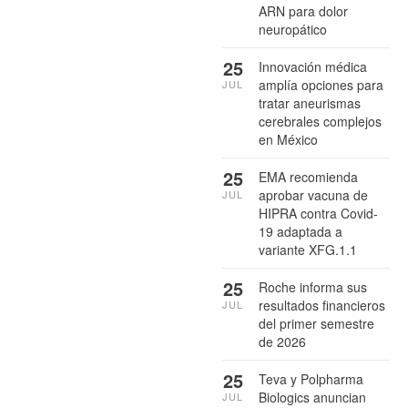
ARN para dolor
neuropático
25
Innovación médica
amplía opciones para
JUL
tratar aneurismas
cerebrales complejos
en México
25
EMA recomienda
aprobar vacuna de
JUL
HIPRA contra Covid-
19 adaptada a
variante XFG.1.1
25
Roche informa sus
resultados financieros
JUL
del primer semestre
de 2026
25
Teva y Polpharma
Biologics anuncian
JUL