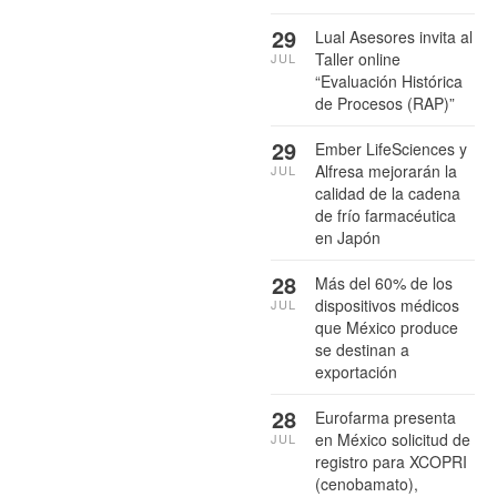
29
Lual Asesores invita al
Taller online
JUL
“Evaluación Histórica
de Procesos (RAP)”
29
Ember LifeSciences y
Alfresa mejorarán la
JUL
calidad de la cadena
de frío farmacéutica
en Japón
28
Más del 60% de los
dispositivos médicos
JUL
que México produce
se destinan a
exportación
28
Eurofarma presenta
en México solicitud de
JUL
registro para XCOPRI
(cenobamato),