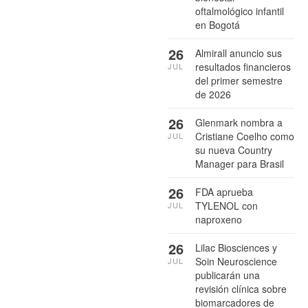
oftalmológico infantil
en Bogotá
26
Almirall anuncio sus
resultados financieros
JUL
del primer semestre
de 2026
26
Glenmark nombra a
Cristiane Coelho como
JUL
su nueva Country
Manager para Brasil
26
FDA aprueba
TYLENOL con
JUL
naproxeno
26
Lilac Biosciences y
Soin Neuroscience
JUL
publicarán una
revisión clínica sobre
biomarcadores de