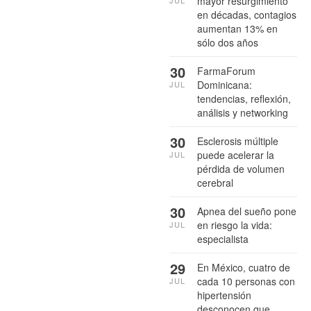
mayor resurgimiento
en décadas, contagios
aumentan 13% en
sólo dos años
30
FarmaForum
Dominicana:
JUL
tendencias, reflexión,
análisis y networking
30
Esclerosis múltiple
puede acelerar la
JUL
pérdida de volumen
cerebral
30
Apnea del sueño pone
en riesgo la vida:
JUL
especialista
29
En México, cuatro de
cada 10 personas con
JUL
hipertensión
desconocen que