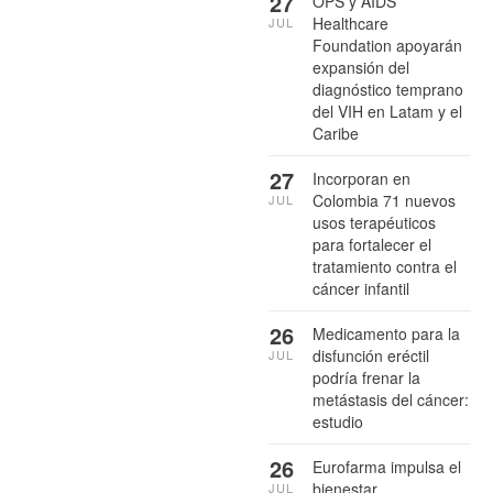
27
OPS y AIDS
Healthcare
JUL
Foundation apoyarán
expansión del
diagnóstico temprano
del VIH en Latam y el
Caribe
27
Incorporan en
Colombia 71 nuevos
JUL
usos terapéuticos
para fortalecer el
tratamiento contra el
cáncer infantil
26
Medicamento para la
disfunción eréctil
JUL
podría frenar la
metástasis del cáncer:
estudio
26
Eurofarma impulsa el
bienestar
JUL