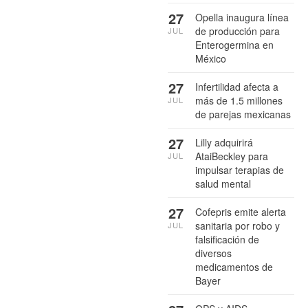
27
Opella inaugura línea
de producción para
JUL
Enterogermina en
México
27
Infertilidad afecta a
más de 1.5 millones
JUL
de parejas mexicanas
27
Lilly adquirirá
AtaiBeckley para
JUL
impulsar terapias de
salud mental
27
Cofepris emite alerta
sanitaria por robo y
JUL
falsificación de
diversos
medicamentos de
Bayer