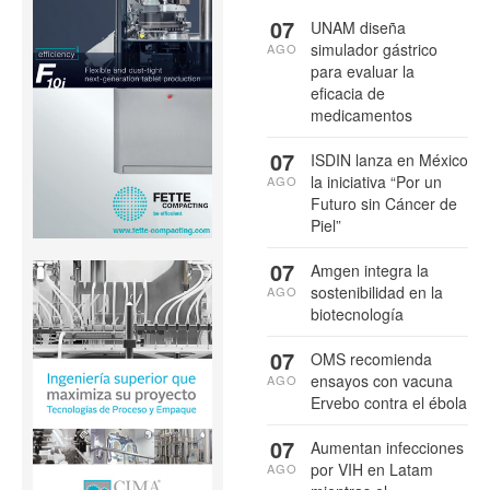
07
UNAM diseña
simulador gástrico
AGO
para evaluar la
eficacia de
medicamentos
07
ISDIN lanza en México
la iniciativa “Por un
AGO
Futuro sin Cáncer de
Piel”
07
Amgen integra la
sostenibilidad en la
AGO
biotecnología
07
OMS recomienda
ensayos con vacuna
AGO
Ervebo contra el ébola
07
Aumentan infecciones
por VIH en Latam
AGO