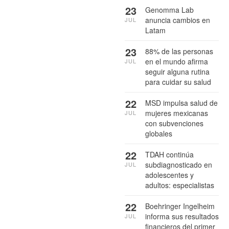
23
Genomma Lab
anuncia cambios en
JUL
Latam
23
88% de las personas
en el mundo afirma
JUL
seguir alguna rutina
para cuidar su salud
22
MSD impulsa salud de
mujeres mexicanas
JUL
con subvenciones
globales
22
TDAH continúa
subdiagnosticado en
JUL
adolescentes y
adultos: especialistas
22
Boehringer Ingelheim
informa sus resultados
JUL
financieros del primer