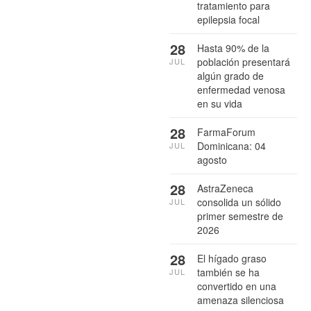
tratamiento para
epilepsia focal
28
Hasta 90% de la
población presentará
JUL
algún grado de
enfermedad venosa
en su vida
28
FarmaForum
Dominicana: 04
JUL
agosto
28
AstraZeneca
consolida un sólido
JUL
primer semestre de
2026
28
El hígado graso
también se ha
JUL
convertido en una
amenaza silenciosa