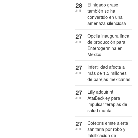
28
El hígado graso
también se ha
JUL
convertido en una
amenaza silenciosa
27
Opella inaugura línea
de producción para
JUL
Enterogermina en
México
27
Infertilidad afecta a
más de 1.5 millones
JUL
de parejas mexicanas
27
Lilly adquirirá
AtaiBeckley para
JUL
impulsar terapias de
salud mental
27
Cofepris emite alerta
sanitaria por robo y
JUL
falsificación de