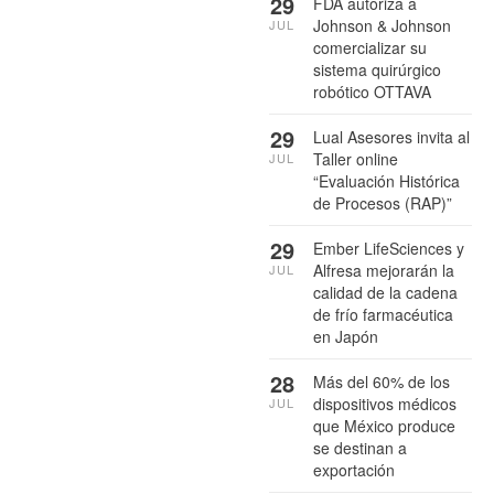
29
FDA autoriza a
Johnson & Johnson
JUL
comercializar su
sistema quirúrgico
robótico OTTAVA
29
Lual Asesores invita al
Taller online
JUL
“Evaluación Histórica
de Procesos (RAP)”
29
Ember LifeSciences y
Alfresa mejorarán la
JUL
calidad de la cadena
de frío farmacéutica
en Japón
28
Más del 60% de los
dispositivos médicos
JUL
que México produce
se destinan a
exportación