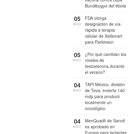
Bundibugyo del ébola
05
FDA otorga
designación de vía
AGO
rápida a terapia
celular de Xellsmart
para Parkinson
05
¿Por qué cambian los
niveles de
AGO
testosterona durante
el verano?
04
TAPI México, división
de Teva, invierte 140
AGO
mdp para producir
localmente un
oncológico
04
MenQuadfi de Sanofi
es aprobado en
AGO
Europa para lactantes