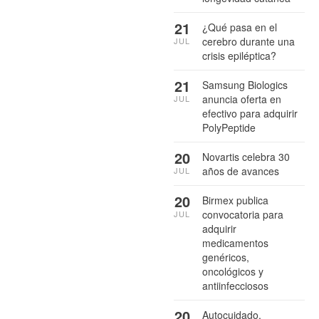
21
¿Qué pasa en el
cerebro durante una
JUL
crisis epiléptica?
21
Samsung Biologics
anuncia oferta en
JUL
efectivo para adquirir
PolyPeptide
20
Novartis celebra 30
años de avances
JUL
20
Birmex publica
convocatoria para
JUL
adquirir
medicamentos
genéricos,
oncológicos y
antiinfecciosos
20
Autocuidado,