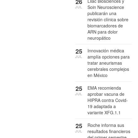
26
Lilac Biosciences y
Soin Neuroscience
JUL
publicarán una
revisión clínica sobre
biomarcadores de
ARN para dolor
neuropático
25
Innovación médica
amplía opciones para
JUL
tratar aneurismas
cerebrales complejos
en México
25
EMA recomienda
aprobar vacuna de
JUL
HIPRA contra Covid-
19 adaptada a
variante XFG.1.1
25
Roche informa sus
resultados financieros
JUL
del primer semestre