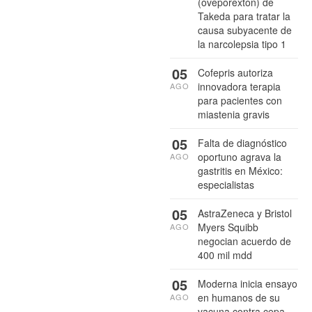
(oveporexton) de
Takeda para tratar la
causa subyacente de
la narcolepsia tipo 1
05
Cofepris autoriza
innovadora terapia
AGO
para pacientes con
miastenia gravis
05
Falta de diagnóstico
oportuno agrava la
AGO
gastritis en México:
especialistas
05
AstraZeneca y Bristol
Myers Squibb
AGO
negocian acuerdo de
400 mil mdd
05
Moderna inicia ensayo
en humanos de su
AGO
vacuna contra cepa