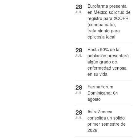
28
Eurofarma presenta
en México solicitud de
JUL
registro para XCOPRI
(cenobamato),
tratamiento para
epilepsia focal
28
Hasta 90% de la
población presentará
JUL
algún grado de
enfermedad venosa
en su vida
28
FarmaForum
Dominicana: 04
JUL
agosto
28
AstraZeneca
consolida un sólido
JUL
primer semestre de
2026