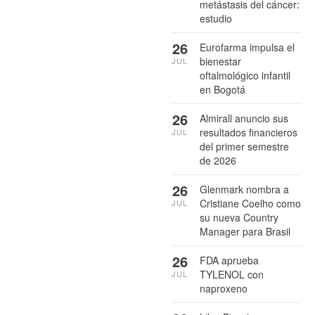
metástasis del cáncer:
estudio
26
Eurofarma impulsa el
bienestar
JUL
oftalmológico infantil
en Bogotá
26
Almirall anuncio sus
resultados financieros
JUL
del primer semestre
de 2026
26
Glenmark nombra a
Cristiane Coelho como
JUL
su nueva Country
Manager para Brasil
26
FDA aprueba
TYLENOL con
JUL
naproxeno