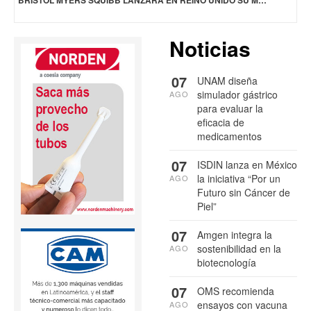
BRISTOL MYERS SQUIBB LANZARÁ EN REINO UNIDO SU MEDICAMENTO PARA TRATAR LA ESQUIZOFRENIA
Noticias
07
UNAM diseña
simulador gástrico
AGO
para evaluar la
eficacia de
medicamentos
07
ISDIN lanza en México
la iniciativa “Por un
AGO
Futuro sin Cáncer de
Piel”
07
Amgen integra la
sostenibilidad en la
AGO
biotecnología
07
OMS recomienda
ensayos con vacuna
AGO