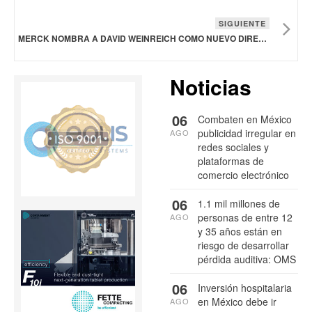
SIGUIENTE
MERCK NOMBRA A DAVID WEINREICH COMO NUEVO DIRECTOR GLOBAL DE I+D Y DIRECTOR MÉDICO DEL SECTOR SANITARIO
Noticias
06
Combaten en México
publicidad irregular en
AGO
redes sociales y
plataformas de
comercio electrónico
06
1.1 mil millones de
personas de entre 12
AGO
y 35 años están en
riesgo de desarrollar
pérdida auditiva: OMS
06
Inversión hospitalaria
en México debe ir
AGO