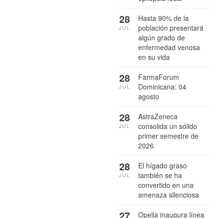
28
Hasta 90% de la
población presentará
JUL
algún grado de
enfermedad venosa
en su vida
28
FarmaForum
Dominicana: 04
JUL
agosto
28
AstraZeneca
consolida un sólido
JUL
primer semestre de
2026
28
El hígado graso
también se ha
JUL
convertido en una
amenaza silenciosa
27
Opella inaugura línea