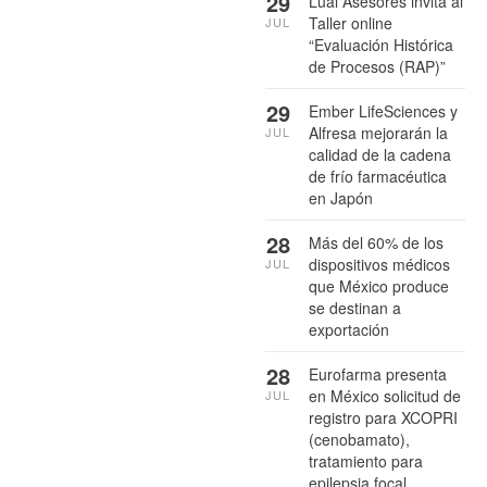
29
Lual Asesores invita al
Taller online
JUL
“Evaluación Histórica
de Procesos (RAP)”
29
Ember LifeSciences y
Alfresa mejorarán la
JUL
calidad de la cadena
de frío farmacéutica
en Japón
28
Más del 60% de los
dispositivos médicos
JUL
que México produce
se destinan a
exportación
28
Eurofarma presenta
en México solicitud de
JUL
registro para XCOPRI
(cenobamato),
tratamiento para
epilepsia focal