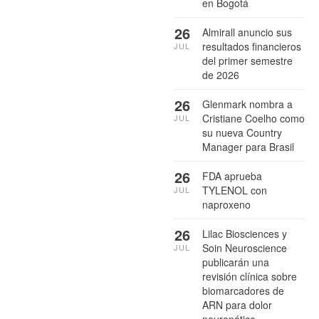
en Bogotá
26
Almirall anuncio sus
resultados financieros
JUL
del primer semestre
de 2026
26
Glenmark nombra a
Cristiane Coelho como
JUL
su nueva Country
Manager para Brasil
26
FDA aprueba
TYLENOL con
JUL
naproxeno
26
Lilac Biosciences y
Soin Neuroscience
JUL
publicarán una
revisión clínica sobre
biomarcadores de
ARN para dolor
neuropático