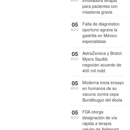
innovadora terapia
para pacientes con
miastenia gravis
05
Falta de diagnóstico
oportuno agrava la
AGO
gastritis en México:
especialistas
05
AstraZeneca y Bristol
Myers Squibb
AGO
negocian acuerdo de
400 mil mdd
05
Moderna inicia ensayo
en humanos de su
AGO
vacuna contra cepa
Bundibugyo del ébola
05
FDA otorga
designación de vía
AGO
rápida a terapia
celular de Xellsmart