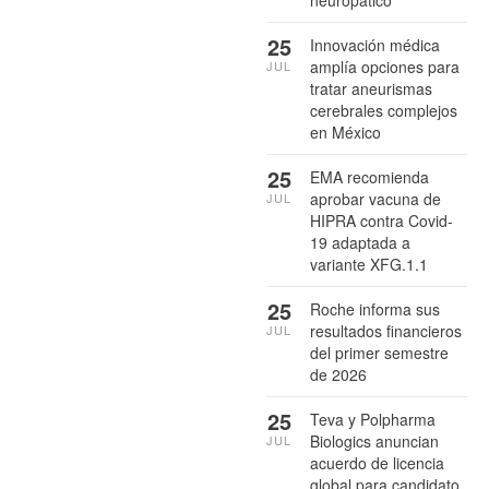
25
Innovación médica
amplía opciones para
JUL
tratar aneurismas
cerebrales complejos
en México
25
EMA recomienda
aprobar vacuna de
JUL
HIPRA contra Covid-
19 adaptada a
variante XFG.1.1
25
Roche informa sus
resultados financieros
JUL
del primer semestre
de 2026
25
Teva y Polpharma
Biologics anuncian
JUL
acuerdo de licencia
global para candidato