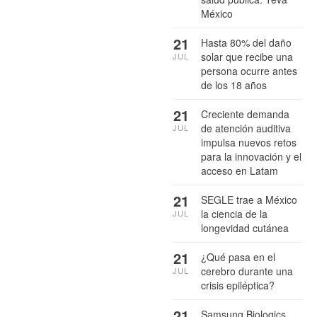
México
21
Hasta 80% del daño
solar que recibe una
JUL
persona ocurre antes
de los 18 años
21
Creciente demanda
de atención auditiva
JUL
impulsa nuevos retos
para la innovación y el
acceso en Latam
21
SEGLE trae a México
la ciencia de la
JUL
longevidad cutánea
21
¿Qué pasa en el
cerebro durante una
JUL
crisis epiléptica?
21
Samsung Biologics