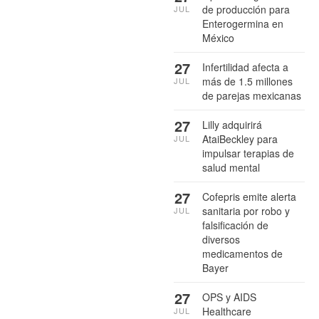
de producción para
JUL
Enterogermina en
México
27
Infertilidad afecta a
más de 1.5 millones
JUL
de parejas mexicanas
27
Lilly adquirirá
AtaiBeckley para
JUL
impulsar terapias de
salud mental
27
Cofepris emite alerta
sanitaria por robo y
JUL
falsificación de
diversos
medicamentos de
Bayer
27
OPS y AIDS
Healthcare
JUL