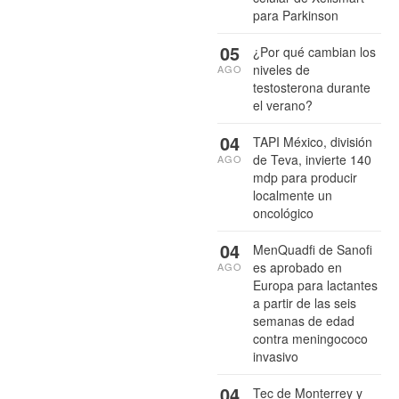
para Parkinson
05
¿Por qué cambian los
niveles de
AGO
testosterona durante
el verano?
04
TAPI México, división
de Teva, invierte 140
AGO
mdp para producir
localmente un
oncológico
04
MenQuadfi de Sanofi
es aprobado en
AGO
Europa para lactantes
a partir de las seis
semanas de edad
contra meningococo
invasivo
04
Tec de Monterrey y