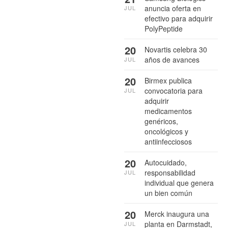
anuncia oferta en
JUL
efectivo para adquirir
PolyPeptide
20
Novartis celebra 30
años de avances
JUL
20
Birmex publica
convocatoria para
JUL
adquirir
medicamentos
genéricos,
oncológicos y
antiinfecciosos
20
Autocuidado,
responsabilidad
JUL
individual que genera
un bien común
20
Merck inaugura una
planta en Darmstadt,
JUL