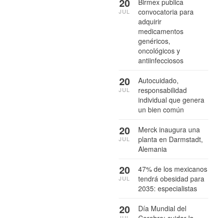
20
Birmex publica
convocatoria para
JUL
adquirir
medicamentos
genéricos,
oncológicos y
antiinfecciosos
20
Autocuidado,
responsabilidad
JUL
individual que genera
un bien común
20
Merck inaugura una
planta en Darmstadt,
JUL
Alemania
20
47% de los mexicanos
tendrá obesidad para
JUL
2035: especialistas
20
Día Mundial del
Cerebro: cuidar la
JUL