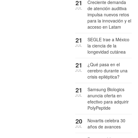
21
Creciente demanda
de atención auditiva
JUL
impulsa nuevos retos
para la innovación y el
acceso en Latam
21
SEGLE trae a México
la ciencia de la
JUL
longevidad cutánea
21
¿Qué pasa en el
cerebro durante una
JUL
crisis epiléptica?
21
Samsung Biologics
anuncia oferta en
JUL
efectivo para adquirir
PolyPeptide
20
Novartis celebra 30
años de avances
JUL