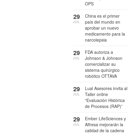
OPS
29
China es el primer
país del mundo en
JUL
aprobar un nuevo
medicamento para la
narcolepsia
29
FDA autoriza a
Johnson & Johnson
JUL
comercializar su
sistema quirúrgico
robótico OTTAVA
29
Lual Asesores invita al
Taller online
JUL
“Evaluación Histórica
de Procesos (RAP)”
29
Ember LifeSciences y
Alfresa mejorarán la
JUL
calidad de la cadena