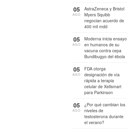
05
AstraZeneca y Bristol
Myers Squibb
AGO
negocian acuerdo de
400 mil mdd
05
Moderna inicia ensayo
en humanos de su
AGO
vacuna contra cepa
Bundibugyo del ébola
05
FDA otorga
designación de vía
AGO
rápida a terapia
celular de Xellsmart
para Parkinson
05
¿Por qué cambian los
niveles de
AGO
testosterona durante
el verano?