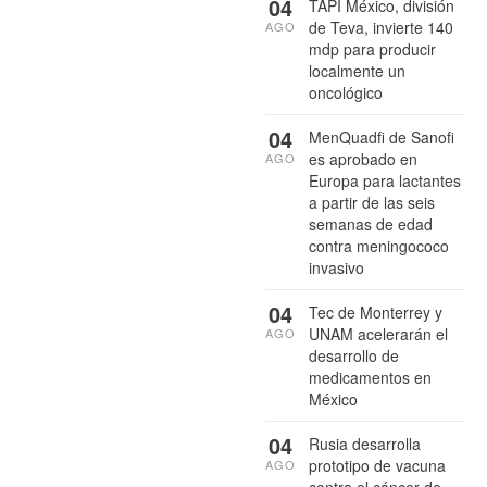
04
TAPI México, división
de Teva, invierte 140
AGO
mdp para producir
localmente un
oncológico
04
MenQuadfi de Sanofi
es aprobado en
AGO
Europa para lactantes
a partir de las seis
semanas de edad
contra meningococo
invasivo
04
Tec de Monterrey y
UNAM acelerarán el
AGO
desarrollo de
medicamentos en
México
04
Rusia desarrolla
prototipo de vacuna
AGO
contra el cáncer de