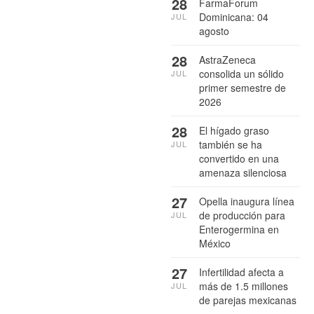
28
FarmaForum
Dominicana: 04
JUL
agosto
28
AstraZeneca
consolida un sólido
JUL
primer semestre de
2026
28
El hígado graso
también se ha
JUL
convertido en una
amenaza silenciosa
27
Opella inaugura línea
de producción para
JUL
Enterogermina en
México
27
Infertilidad afecta a
más de 1.5 millones
JUL
de parejas mexicanas