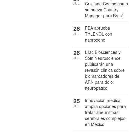
Cristiane Coelho como
JUL
su nueva Country
Manager para Brasil
26
FDA aprueba
TYLENOL con
JUL
naproxeno
26
Lilac Biosciences y
Soin Neuroscience
JUL
publicarán una
revisión clínica sobre
biomarcadores de
ARN para dolor
neuropático
25
Innovación médica
amplía opciones para
JUL
tratar aneurismas
cerebrales complejos
en México