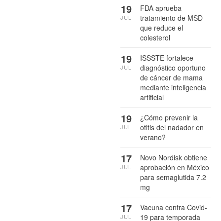
19
FDA aprueba
tratamiento de MSD
JUL
que reduce el
colesterol
19
ISSSTE fortalece
diagnóstico oportuno
JUL
de cáncer de mama
mediante inteligencia
artificial
19
¿Cómo prevenir la
otitis del nadador en
JUL
verano?
17
Novo Nordisk obtiene
aprobación en México
JUL
para semaglutida 7.2
mg
17
Vacuna contra Covid-
19 para temporada
JUL