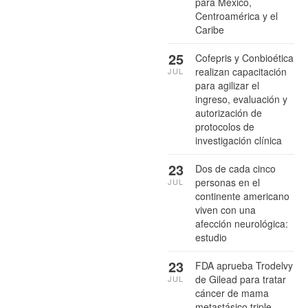
para México,
Centroamérica y el
Caribe
25
Cofepris y Conbioética
realizan capacitación
JUL
para agilizar el
ingreso, evaluación y
autorización de
protocolos de
investigación clínica
23
Dos de cada cinco
personas en el
JUL
continente americano
viven con una
afección neurológica:
estudio
23
FDA aprueba Trodelvy
de Gilead para tratar
JUL
cáncer de mama
metastásico triple