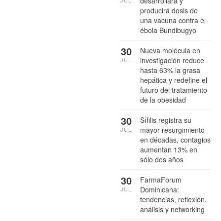
desarrollará y
producirá dosis de
una vacuna contra el
ébola Bundibugyo
30
Nueva molécula en
investigación reduce
JUL
hasta 63% la grasa
hepática y redefine el
futuro del tratamiento
de la obesidad
30
Sífilis registra su
mayor resurgimiento
JUL
en décadas, contagios
aumentan 13% en
sólo dos años
30
FarmaForum
Dominicana:
JUL
tendencias, reflexión,
análisis y networking