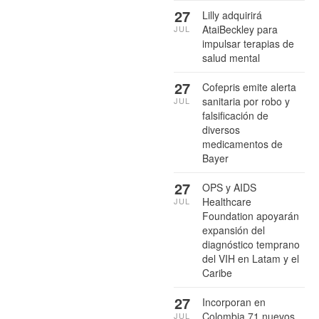
27
Lilly adquirirá
AtaiBeckley para
JUL
impulsar terapias de
salud mental
27
Cofepris emite alerta
sanitaria por robo y
JUL
falsificación de
diversos
medicamentos de
Bayer
27
OPS y AIDS
Healthcare
JUL
Foundation apoyarán
expansión del
diagnóstico temprano
del VIH en Latam y el
Caribe
27
Incorporan en
Colombia 71 nuevos
JUL