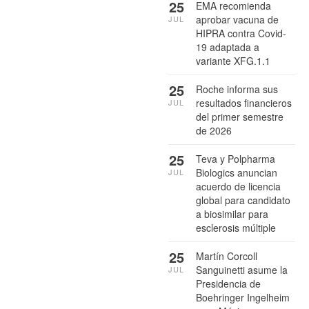
25
EMA recomienda
aprobar vacuna de
JUL
HIPRA contra Covid-
19 adaptada a
variante XFG.1.1
25
Roche informa sus
resultados financieros
JUL
del primer semestre
de 2026
25
Teva y Polpharma
Biologics anuncian
JUL
acuerdo de licencia
global para candidato
a biosimilar para
esclerosis múltiple
25
Martín Corcoll
Sanguinetti asume la
JUL
Presidencia de
Boehringer Ingelheim