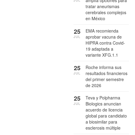
amplía opciones para
JUL
tratar aneurismas
cerebrales complejos
en México
25
EMA recomienda
aprobar vacuna de
JUL
HIPRA contra Covid-
19 adaptada a
variante XFG.1.1
25
Roche informa sus
resultados financieros
JUL
del primer semestre
de 2026
25
Teva y Polpharma
Biologics anuncian
JUL
acuerdo de licencia
global para candidato
a biosimilar para
esclerosis múltiple