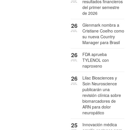
resultados financieros
JUL
del primer semestre
de 2026
26
Glenmark nombra a
Cristiane Coelho como
JUL
su nueva Country
Manager para Brasil
26
FDA aprueba
TYLENOL con
JUL
naproxeno
26
Lilac Biosciences y
Soin Neuroscience
JUL
publicarán una
revisión clínica sobre
biomarcadores de
ARN para dolor
neuropático
25
Innovación médica