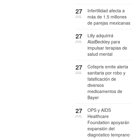
27
Infertilidad afecta a
más de 1.5 millones
JUL
de parejas mexicanas
27
Lilly adquirirá
AtaiBeckley para
JUL
impulsar terapias de
salud mental
27
Cofepris emite alerta
sanitaria por robo y
JUL
falsificación de
diversos
medicamentos de
Bayer
27
OPS y AIDS
Healthcare
JUL
Foundation apoyarán
expansión del
diagnóstico temprano