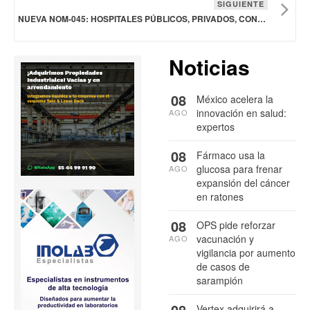
SIGUIENTE
NUEVA NOM-045: HOSPITALES PÚBLICOS, PRIVADOS, CONSULTORIOS Y CLÍNICAS DEBERÁN REPORTAR INFECCIONES POR PRIMERA VEZ
Noticias
08
México acelera la
innovación en salud:
AGO
expertos
08
Fármaco usa la
glucosa para frenar
AGO
expansión del cáncer
en ratones
08
OPS pide reforzar
vacunación y
AGO
vigilancia por aumento
de casos de
sarampión
08
Vertex adquirirá a