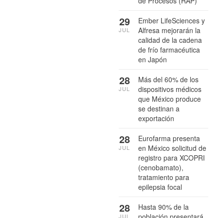
de Procesos (RAP)”
29
Ember LifeSciences y
Alfresa mejorarán la
JUL
calidad de la cadena
de frío farmacéutica
en Japón
28
Más del 60% de los
dispositivos médicos
JUL
que México produce
se destinan a
exportación
28
Eurofarma presenta
en México solicitud de
JUL
registro para XCOPRI
(cenobamato),
tratamiento para
epilepsia focal
28
Hasta 90% de la
población presentará
JUL