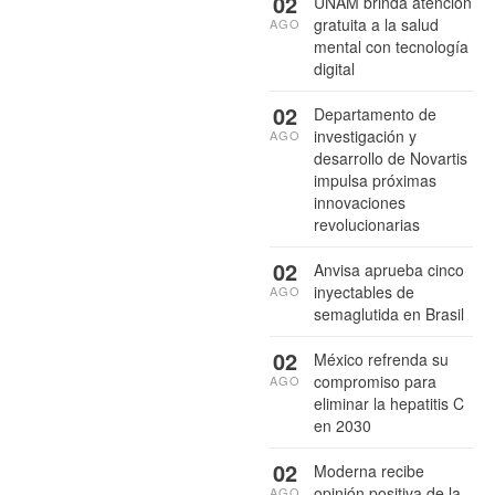
02
UNAM brinda atención
gratuita a la salud
AGO
mental con tecnología
digital
02
Departamento de
investigación y
AGO
desarrollo de Novartis
impulsa próximas
innovaciones
revolucionarias
02
Anvisa aprueba cinco
inyectables de
AGO
semaglutida en Brasil
02
México refrenda su
compromiso para
AGO
eliminar la hepatitis C
en 2030
02
Moderna recibe
opinión positiva de la
AGO