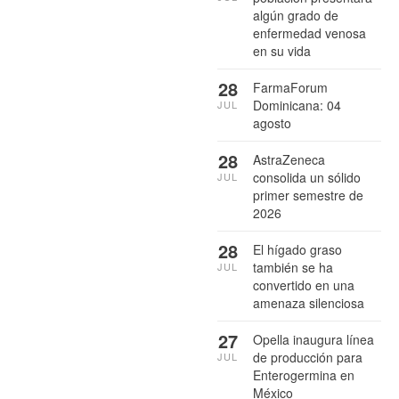
algún grado de
enfermedad venosa
en su vida
28
FarmaForum
Dominicana: 04
JUL
agosto
28
AstraZeneca
consolida un sólido
JUL
primer semestre de
2026
28
El hígado graso
también se ha
JUL
convertido en una
amenaza silenciosa
27
Opella inaugura línea
de producción para
JUL
Enterogermina en
México