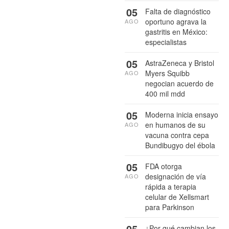
05
Falta de diagnóstico
oportuno agrava la
AGO
gastritis en México:
especialistas
05
AstraZeneca y Bristol
Myers Squibb
AGO
negocian acuerdo de
400 mil mdd
05
Moderna inicia ensayo
en humanos de su
AGO
vacuna contra cepa
Bundibugyo del ébola
05
FDA otorga
designación de vía
AGO
rápida a terapia
celular de Xellsmart
para Parkinson
05
¿Por qué cambian los