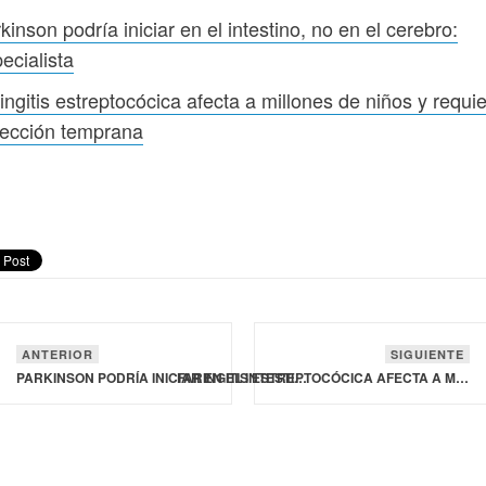
kinson podría iniciar en el intestino, no en el cerebro:
ecialista
ingitis estreptocócica afecta a millones de niños y requi
tección temprana
ANTERIOR
SIGUIENTE
PARKINSON PODRÍA INICIAR EN EL INTESTINO, NO EN EL CEREBRO: ESPECIALISTA
FARINGITIS ESTREPTOCÓCICA AFECTA A MILLONES DE NIÑOS Y REQUIERE DETECCIÓN TEMPRANA