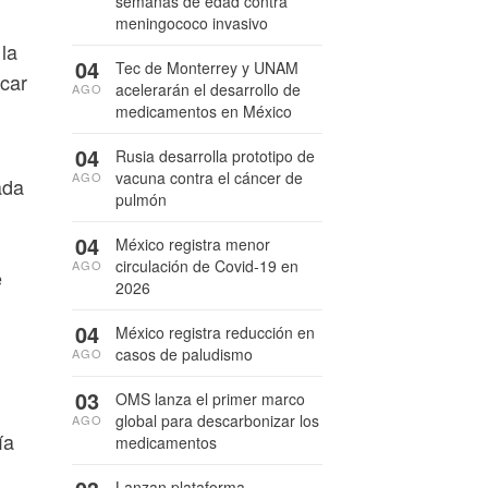
semanas de edad contra
meningococo invasivo
 la
04
Tec de Monterrey y UNAM
rcar
acelerarán el desarrollo de
AGO
medicamentos en México
04
Rusia desarrolla prototipo de
vacuna contra el cáncer de
AGO
ada
pulmón
04
México registra menor
circulación de Covid-19 en
AGO
e
2026
04
México registra reducción en
casos de paludismo
AGO
03
OMS lanza el primer marco
global para descarbonizar los
AGO
ía
medicamentos
Lanzan plataforma