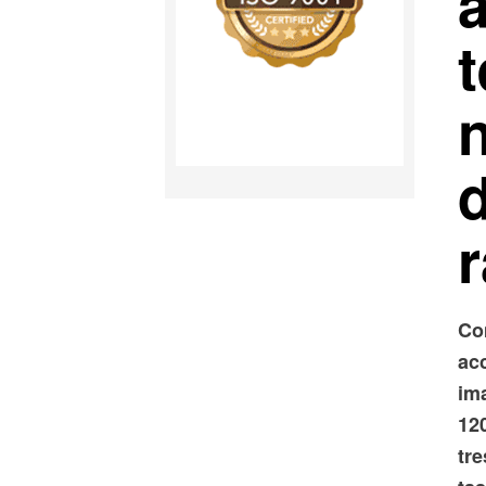
a
t
r
Co
acc
im
12
tre