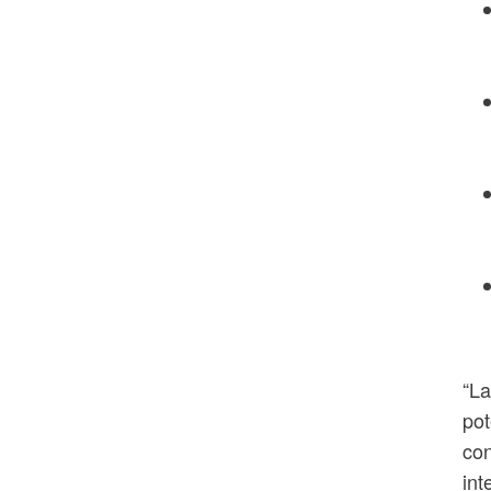
“La
pot
con
int