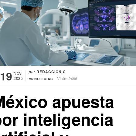
19
por
REDACCIÓN C
NOV
2025
en
Visto: 2466
NOTICIAS
México apuesta
or inteligencia