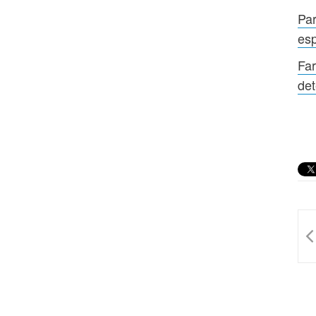
Par
esp
Far
de