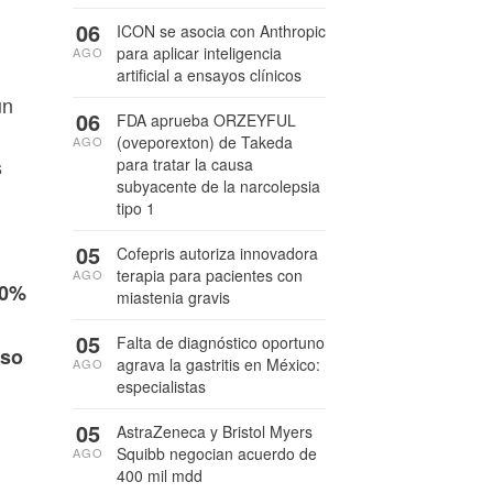
06
ICON se asocia con Anthropic
para aplicar inteligencia
AGO
artificial a ensayos clínicos
un
06
FDA aprueba ORZEYFUL
(oveporexton) de Takeda
AGO
s
para tratar la causa
subyacente de la narcolepsia
tipo 1
05
Cofepris autoriza innovadora
terapia para pacientes con
AGO
00%
miastenia gravis
05
Falta de diagnóstico oportuno
eso
agrava la gastritis en México:
AGO
especialistas
05
AstraZeneca y Bristol Myers
Squibb negocian acuerdo de
AGO
400 mil mdd