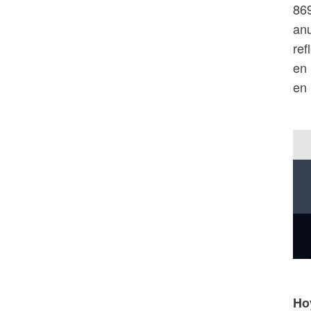
869
anu
ref
en 
en 
Ho