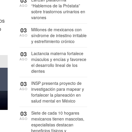
03
“Hablemos de la Próstata”
AGO
sobre trastornos urinarios en
varones
ios
o
03
Millones de mexicanos con
síndrome de intestino irritable
AGO
y estreñimiento crónico
03
Lactancia materna fortalece
músculos y encías y favorece
AGO
el desarrollo lineal de los
dientes
03
INSP presenta proyecto de
investigación para mapear y
AGO
fortalecer la planeación en
salud mental en México
03
Siete de cada 10 hogares
mexicanos tienen mascotas,
AGO
especialistas destacan
beneficios físicos y