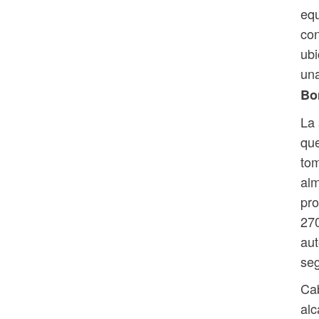
equ
con
ubi
una
Bo
La 
qu
tom
alm
pro
270
aut
seg
Cab
alc