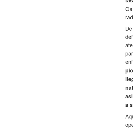
ta
Oax
rad
De 
déf
ate
par
en
pio
ll
nat
asi
a s
Aqu
ope