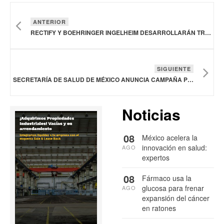
ANTERIOR
RECTIFY Y BOEHRINGER INGELHEIM DESARROLLARÁN TRATAMIENTOS PARA LA ENFERMEDAD RENAL CRÓNICA
SIGUIENTE
SECRETARÍA DE SALUD DE MÉXICO ANUNCIA CAMPAÑA POR LA DONACIÓN DE ÓRGANOS
Noticias
08
México acelera la
innovación en salud:
AGO
expertos
08
Fármaco usa la
glucosa para frenar
AGO
expansión del cáncer
en ratones