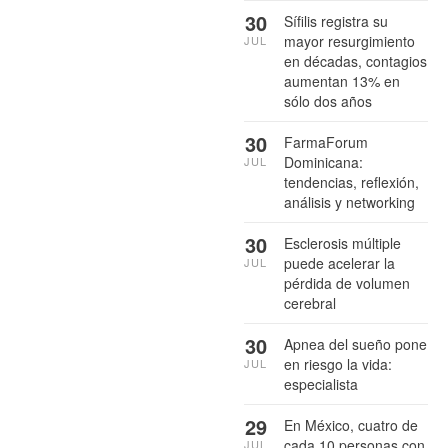
30
Sífilis registra su
mayor resurgimiento
JUL
en décadas, contagios
aumentan 13% en
sólo dos años
30
FarmaForum
Dominicana:
JUL
tendencias, reflexión,
análisis y networking
30
Esclerosis múltiple
puede acelerar la
JUL
pérdida de volumen
cerebral
30
Apnea del sueño pone
en riesgo la vida:
JUL
especialista
29
En México, cuatro de
cada 10 personas con
JUL