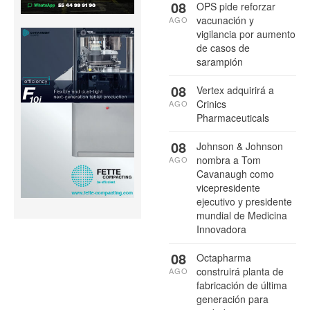
08
OPS pide reforzar
vacunación y
AGO
vigilancia por aumento
de casos de
sarampión
08
Vertex adquirirá a
Crinics
AGO
Pharmaceuticals
08
Johnson & Johnson
nombra a Tom
AGO
Cavanaugh como
vicepresidente
ejecutivo y presidente
mundial de Medicina
Innovadora
08
Octapharma
construirá planta de
AGO
fabricación de última
generación para