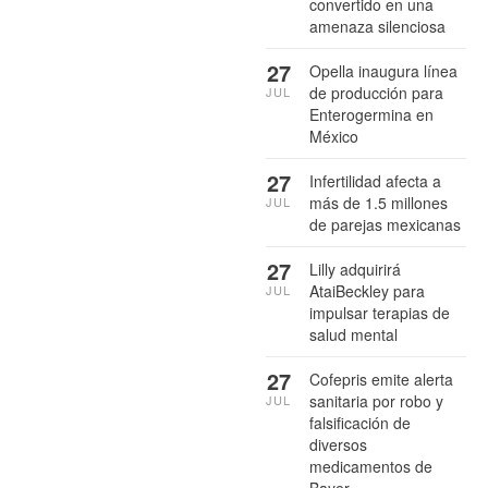
convertido en una
amenaza silenciosa
27
Opella inaugura línea
de producción para
JUL
Enterogermina en
México
27
Infertilidad afecta a
más de 1.5 millones
JUL
de parejas mexicanas
27
Lilly adquirirá
AtaiBeckley para
JUL
impulsar terapias de
salud mental
27
Cofepris emite alerta
sanitaria por robo y
JUL
falsificación de
diversos
medicamentos de