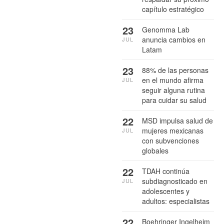
capítulo estratégico
23
Genomma Lab
anuncia cambios en
JUL
Latam
23
88% de las personas
en el mundo afirma
JUL
seguir alguna rutina
para cuidar su salud
22
MSD impulsa salud de
mujeres mexicanas
JUL
con subvenciones
globales
22
TDAH continúa
subdiagnosticado en
JUL
adolescentes y
adultos: especialistas
22
Boehringer Ingelheim