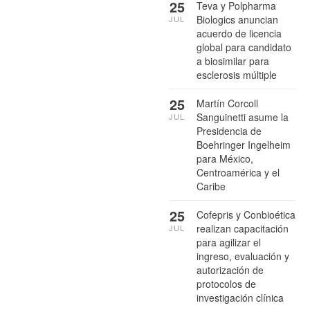
25
Teva y Polpharma
Biologics anuncian
JUL
acuerdo de licencia
global para candidato
a biosimilar para
esclerosis múltiple
25
Martín Corcoll
Sanguinetti asume la
JUL
Presidencia de
Boehringer Ingelheim
para México,
Centroamérica y el
Caribe
25
Cofepris y Conbioética
realizan capacitación
JUL
para agilizar el
ingreso, evaluación y
autorización de
protocolos de
investigación clínica