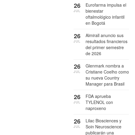
26
Eurofarma impulsa el
bienestar
JUL
oftalmológico infantil
en Bogotá
26
Almirall anuncio sus
resultados financieros
JUL
del primer semestre
de 2026
26
Glenmark nombra a
Cristiane Coelho como
JUL
su nueva Country
Manager para Brasil
26
FDA aprueba
TYLENOL con
JUL
naproxeno
26
Lilac Biosciences y
Soin Neuroscience
JUL
publicarán una