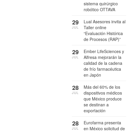
sistema quirúrgico
robótico OTTAVA
29
Lual Asesores invita al
Taller online
JUL
“Evaluación Histórica
de Procesos (RAP)”
29
Ember LifeSciences y
Alfresa mejorarán la
JUL
calidad de la cadena
de frío farmacéutica
en Japón
28
Más del 60% de los
dispositivos médicos
JUL
que México produce
se destinan a
exportación
28
Eurofarma presenta
en México solicitud de
JUL