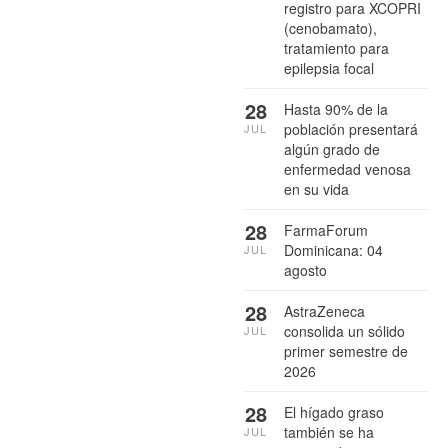
registro para XCOPRI
(cenobamato),
tratamiento para
epilepsia focal
28
Hasta 90% de la
población presentará
JUL
algún grado de
enfermedad venosa
en su vida
28
FarmaForum
Dominicana: 04
JUL
agosto
28
AstraZeneca
consolida un sólido
JUL
primer semestre de
2026
28
El hígado graso
también se ha
JUL