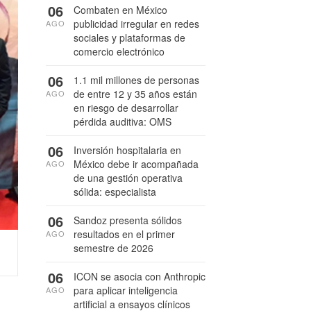
06
Combaten en México
publicidad irregular en redes
AGO
sociales y plataformas de
comercio electrónico
06
1.1 mil millones de personas
de entre 12 y 35 años están
AGO
en riesgo de desarrollar
pérdida auditiva: OMS
06
Inversión hospitalaria en
México debe ir acompañada
AGO
de una gestión operativa
sólida: especialista
06
Sandoz presenta sólidos
resultados en el primer
AGO
semestre de 2026
06
ICON se asocia con Anthropic
para aplicar inteligencia
AGO
artificial a ensayos clínicos