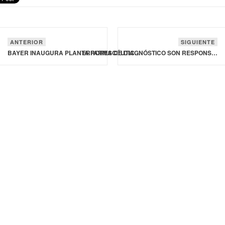
ANTERIOR
SIGUIENTE
BAYER INAUGURA PLANTA FARMACÉUTICA EN COSTA RICA
ERRORES DE DIAGNÓSTICO SON RESPONSABLES DEL 16% DE LOS DAÑOS PREVENIBLES EN LA ATENCIÓN MÉDICA A NIVEL GLOBAL: OMS