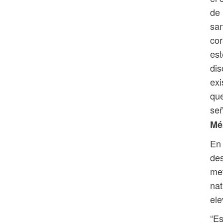
de 
san
cor
est
dis
exi
que
se
Mé
En 
des
met
nat
ele
“Es