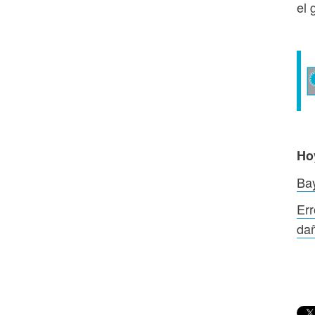
el 
Ho
Bay
Err
dañ