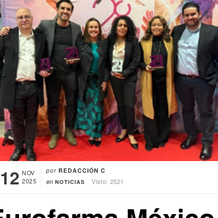
12
por
REDACCIÓN C
NOV
2025
en
Visto: 2521
NOTICIAS
Eurofarma México