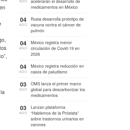
acelerarán el desarrollo de
AGO
 en
medicamentos en México
04
Rusia desarrolla prototipo de
e
vacuna contra el cáncer de
AGO
pulmón
go,
04
México registra menor
tos
circulación de Covid-19 en
AGO
2026
co”,
04
México registra reducción en
casos de paludismo
AGO
03
OMS lanza el primer marco
global para descarbonizar los
AGO
 la
medicamentos
03
Lanzan plataforma
“Hablemos de la Próstata”
AGO
sobre trastornos urinarios en
varones