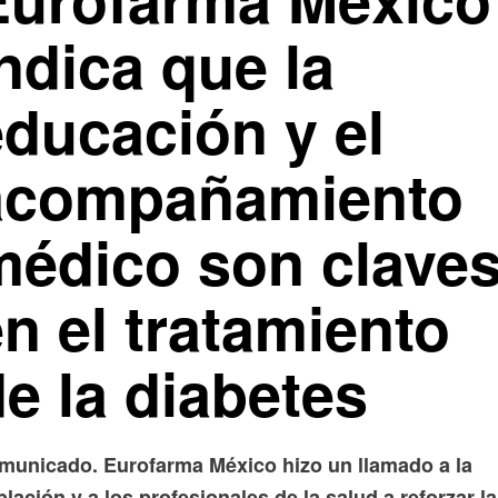
ndica que la
educación y el
acompañamiento
médico son clave
n el tratamiento
e la diabetes
municado. Eurofarma México hizo un llamado a la
lación y a los profesionales de la salud a reforzar la