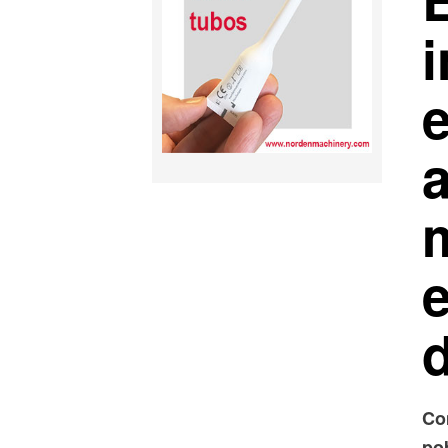
i
e
d
Co
pob