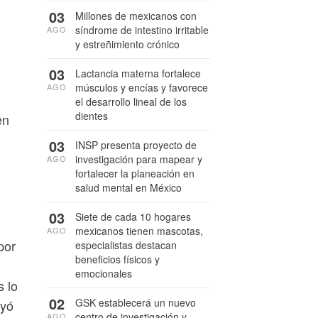
03
Millones de mexicanos con
síndrome de intestino irritable
AGO
y estreñimiento crónico
03
Lactancia materna fortalece
músculos y encías y favorece
AGO
el desarrollo lineal de los
dientes
en
03
INSP presenta proyecto de
investigación para mapear y
AGO
fortalecer la planeación en
salud mental en México
03
Siete de cada 10 hogares
mexicanos tienen mascotas,
AGO
por
especialistas destacan
beneficios físicos y
emocionales
s lo
02
GSK establecerá un nuevo
uyó
centro de investigación y
AGO