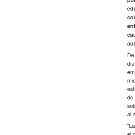
ed
com
en
ca
au
De 
dia
emb
mie
est
de 
sob
ali
“La
el 