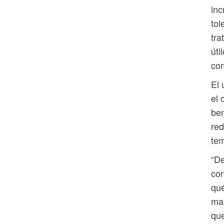
inc
tol
tra
úti
co
El 
el 
ben
red
tem
“De
con
qu
man
que