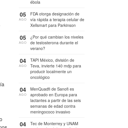
ébola
05
FDA otorga designación de
vía rápida a terapia celular de
AGO
s
Xellsmart para Parkinson
05
¿Por qué cambian los niveles
de testosterona durante el
AGO
verano?
04
TAPI México, división de
Teva, invierte 140 mdp para
AGO
producir localmente un
oncológico
ía
04
MenQuadfi de Sanofi es
aprobado en Europa para
AGO
lactantes a partir de las seis
semanas de edad contra
meningococo invasivo
do
04
Tec de Monterrey y UNAM
enos