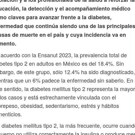
ucación, la detección y el acompañamiento médico
o claves para avanzar frente a la diabetes,
fermedad que continúa siendo una de las principale
usas de muerte en el país y cuya incidencia va en
mento.
acuerdo con la Ensanut 2023, la prevalencia total de
betes tipo 2 en adultos en México es del 18.4%. Sin
argo, de este grupo, sólo 12.4% ha sido diagnosticado,
ntras que un 6% padece la enfermedad sin saberlo. En
e sentido, la diabetes mellitus tipo 2 representa la mayor
los casos y está estrechamente vinculada con el
repeso, obesidad, sedentarismo, estrés y hábitos
menticios.
 diabetes mellitus tipo 2, la más frecuente, ocurre cuan
cuerpo no utiliza correctamente la insulina o produce m