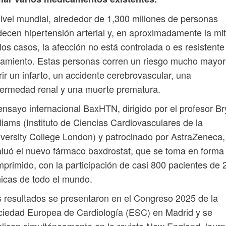
ivel mundial, alrededor de 1,300 millones de personas
ecen hipertensión arterial y, en aproximadamente la mi
los casos, la afección no está controlada o es resistente
tamiento. Estas personas corren un riesgo mucho mayor
rir un infarto, un accidente cerebrovascular, una
ermedad renal y una muerte prematura.
ensayo internacional BaxHTN, dirigido por el profesor B
liams (Instituto de Ciencias Cardiovasculares de la
versity College London) y patrocinado por AstraZeneca,
luó el nuevo fármaco baxdrostat, que se toma en forma
primido, con la participación de casi 800 pacientes de 
nicas de todo el mundo.
 resultados se presentaron en el Congreso 2025 de la
iedad Europea de Cardiología (ESC) en Madrid y se
lican simultáneamente en la revista New England Journ