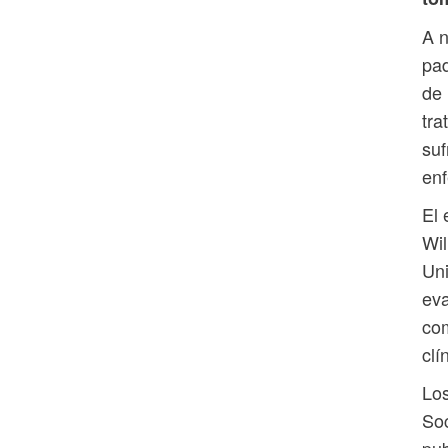
A n
pad
de 
tra
suf
enf
El 
Wil
Uni
eva
com
clí
Los
Soc
pub