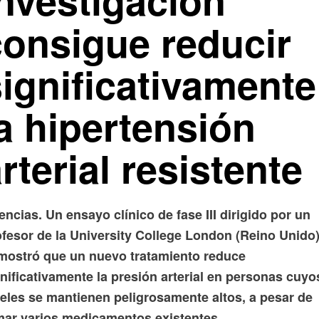
consigue reducir
significativamente
a hipertensión
rterial resistente
ncias. Un ensayo clínico de fase III dirigido por un
ofesor de la University College London (Reino Unido
mostró que un nuevo tratamiento reduce
nificativamente la presión arterial en personas cuyo
veles se mantienen peligrosamente altos, a pesar de
mar varios medicamentos existentes.