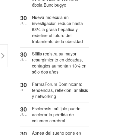
ébola Bundibugyo
30
Nueva molécula en
investigación reduce hasta
JUL
63% la grasa hepática y
redefine el futuro del
tratamiento de la obesidad
30
Sífilis registra su mayor
resurgimiento en décadas,
JUL
contagios aumentan 13% en
sólo dos años
30
FarmaForum Dominicana:
tendencias, reflexión, análisis
JUL
y networking
30
Esclerosis múltiple puede
acelerar la pérdida de
JUL
volumen cerebral
30
Apnea del sueño pone en