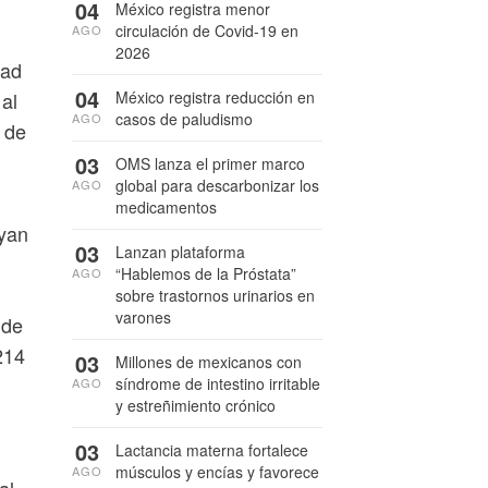
04
México registra menor
circulación de Covid-19 en
AGO
2026
tad
04
 al
México registra reducción en
casos de paludismo
AGO
 de
03
OMS lanza el primer marco
global para descarbonizar los
AGO
medicamentos
ryan
03
Lanzan plataforma
“Hablemos de la Próstata”
AGO
sobre trastornos urinarios en
varones
 de
214
03
Millones de mexicanos con
síndrome de intestino irritable
AGO
y estreñimiento crónico
03
Lactancia materna fortalece
músculos y encías y favorece
AGO
al