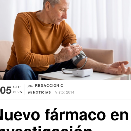
05
por
REDACCIÓN C
SEP
2025
en
Visto: 2614
NOTICIAS
Nuevo fármaco en
investigación