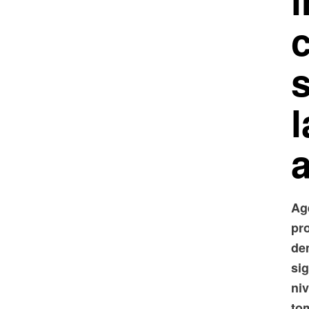
l
a
Age
pr
de
sig
ni
to