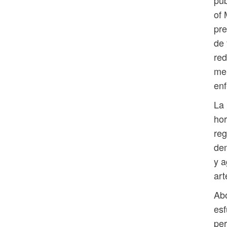
of 
pre
de 
red
men
enf
La 
hor
reg
dem
y a
art
Abo
esf
per