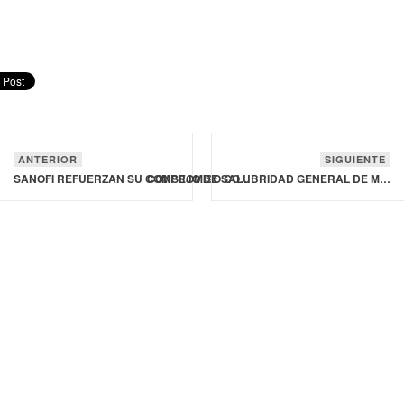
ANTERIOR
SIGUIENTE
SANOFI REFUERZAN SU COMPROMISO CON LAS ENFERMEDADES RESPIRATORIAS
CONSEJO DE SALUBRIDAD GENERAL DE MÉXICO APRUEBA CUATRO NUEVOS PROTOCOLOS NACIONALES DE ATENCIÓN MÉDICA