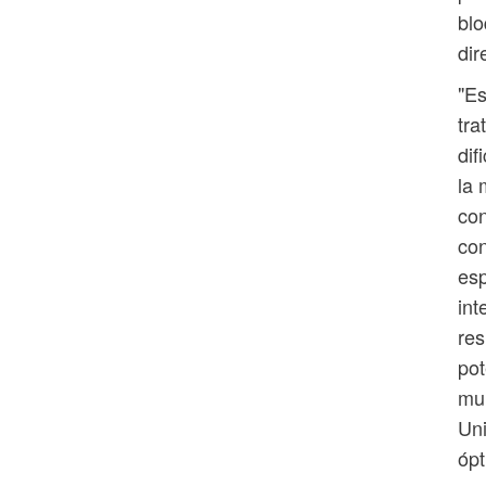
blo
dir
"Es
tra
dif
la 
con
con
esp
int
res
pot
mun
Uni
ópt