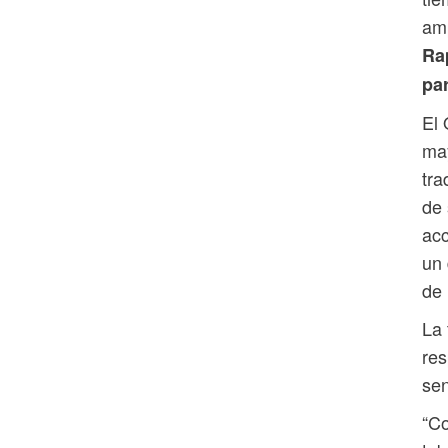
amp
Ra
pa
El 
may
tra
de 
acc
un 
de 
La 
res
sen
“Co