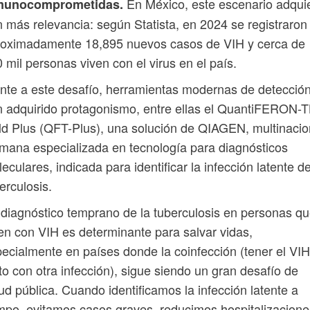
En México, este escenario adqui
munocomprometidas.
 más relevancia: según Statista, en 2024 se registraron
roximadamente 18,895 nuevos casos de VIH y cerca de
 mil personas viven con el virus en el país.
nte a este desafío, herramientas modernas de detecció
 adquirido protagonismo, entre ellas el QuantiFERON-
d Plus (QFT-Plus), una solución de QIAGEN, multinacio
mana especializada en tecnología para diagnósticos
eculares, indicada para identificar la infección latente d
erculosis.
 diagnóstico temprano de la tuberculosis en personas q
en con VIH es determinante para salvar vidas,
ecialmente en países donde la coinfección (tener el VIH
to con otra infección), sigue siendo un gran desafío de
ud pública. Cuando identificamos la infección latente a
mpo, evitamos casos graves, reducimos hospitalizacione