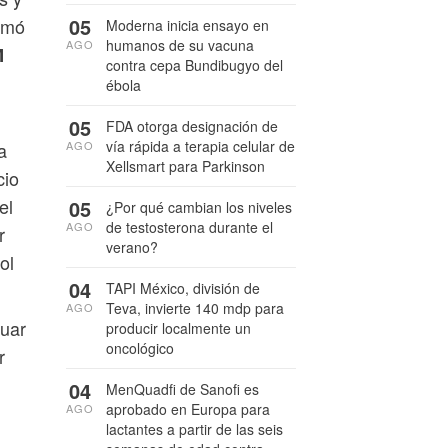
05
irmó
Moderna inicia ensayo en
humanos de su vacuna
AGO
M
contra cepa Bundibugyo del
ébola
05
FDA otorga designación de
vía rápida a terapia celular de
a
AGO
Xellsmart para Parkinson
cio
el
05
¿Por qué cambian los niveles
de testosterona durante el
AGO
r
verano?
ol
04
TAPI México, división de
Teva, invierte 140 mdp para
AGO
luar
producir localmente un
oncológico
r
04
MenQuadfi de Sanofi es
aprobado en Europa para
AGO
lactantes a partir de las seis