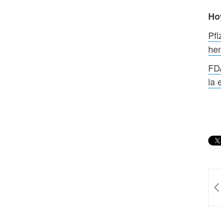
Ho
Pfi
hem
FDA
la 