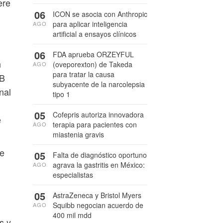
ere
06
ICON se asocia con Anthropic
para aplicar inteligencia
AGO
artificial a ensayos clínicos
06
FDA aprueba ORZEYFUL
n
(oveporexton) de Takeda
AGO
para tratar la causa
TB
subyacente de la narcolepsia
nal
tipo 1
05
Cofepris autoriza innovadora
e
terapia para pacientes con
AGO
miastenia gravis
ue
05
Falta de diagnóstico oportuno
agrava la gastritis en México:
AGO
especialistas
05
AstraZeneca y Bristol Myers
Squibb negocian acuerdo de
AGO
400 mil mdd
s y