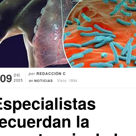
09
por
REDACCIÓN C
DIC
2025
en
Visto: 1894
NOTICIAS
Especialistas
recuerdan la