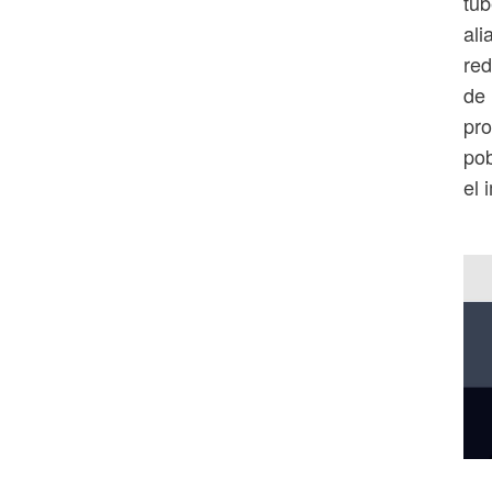
tub
ali
red
de 
pro
pob
el 