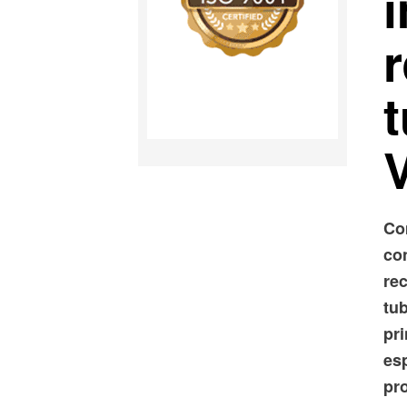
r
t
Co
co
rec
tub
pr
es
pr