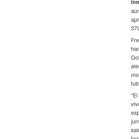
in
aún
ap
370
Fre
han
Gol
ale
mol
tub
“El
viv
esp
jun
sal
tie