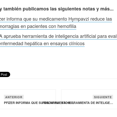
y también publicamos las siguientes notas y más...
zer informa que su medicamento Hympavzi reduce las
orragias en pacientes con hemofilia
 aprueba herramienta de inteligencia artificial para eva
enfermedad hepática en ensayos clínicos
ANTERIOR
SIGUIENTE
PFIZER INFORMA QUE SU MEDICAMENTO HYMPAVZI REDUCE LAS HEMORRAGIAS EN PACIENTES CON HEMOFILIA
FDA APRUEBA HERRAMIENTA DE INTELIGENCIA ARTIFICIAL PARA EVALUAR LA ENFERMEDAD HEPÁTICA EN ENSAYOS CLÍNICOS