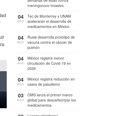
semanas de edad contra
meningococo invasivo
dad
04
Tec de Monterrey y UNAM
acelerarán el desarrollo de
y
AGO
medicamentos en México
ir
04
Rusia desarrolla prototipo de
vacuna contra el cáncer de
AGO
ra.
pulmón
04
México registra menor
circulación de Covid-19 en
AGO
2026
04
México registra reducción en
casos de paludismo
AGO
03
OMS lanza el primer marco
global para descarbonizar los
AGO
medicamentos
Lanzan plataforma