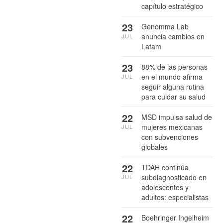
capítulo estratégico
23
Genomma Lab
anuncia cambios en
JUL
Latam
23
88% de las personas
en el mundo afirma
JUL
seguir alguna rutina
para cuidar su salud
22
MSD impulsa salud de
mujeres mexicanas
JUL
con subvenciones
globales
22
TDAH continúa
subdiagnosticado en
JUL
adolescentes y
adultos: especialistas
22
Boehringer Ingelheim