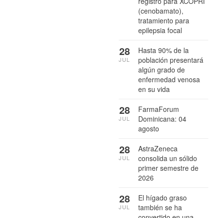
registro para XCOPRI
(cenobamato),
tratamiento para
epilepsia focal
28
Hasta 90% de la
población presentará
JUL
algún grado de
enfermedad venosa
en su vida
28
FarmaForum
Dominicana: 04
JUL
agosto
28
AstraZeneca
consolida un sólido
JUL
primer semestre de
2026
28
El hígado graso
también se ha
JUL
convertido en una