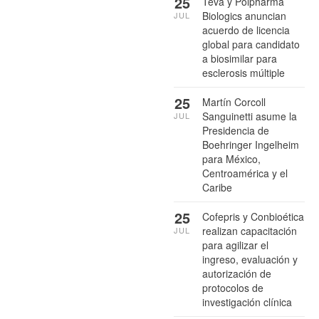
25
Teva y Polpharma
Biologics anuncian
JUL
acuerdo de licencia
global para candidato
a biosimilar para
esclerosis múltiple
25
Martín Corcoll
Sanguinetti asume la
JUL
Presidencia de
Boehringer Ingelheim
para México,
Centroamérica y el
Caribe
25
Cofepris y Conbioética
realizan capacitación
JUL
para agilizar el
ingreso, evaluación y
autorización de
protocolos de
investigación clínica