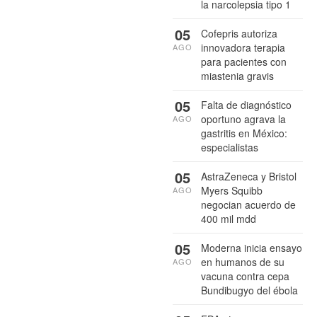
la narcolepsia tipo 1
05
Cofepris autoriza
innovadora terapia
AGO
para pacientes con
miastenia gravis
05
Falta de diagnóstico
oportuno agrava la
AGO
gastritis en México:
especialistas
05
AstraZeneca y Bristol
Myers Squibb
AGO
negocian acuerdo de
400 mil mdd
05
Moderna inicia ensayo
en humanos de su
AGO
vacuna contra cepa
Bundibugyo del ébola