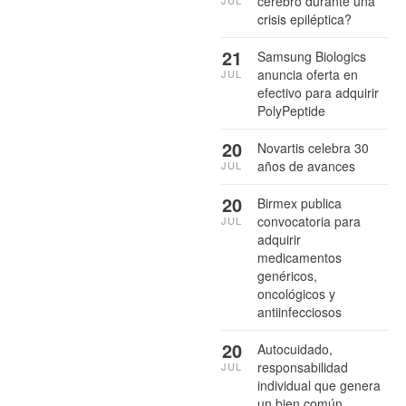
cerebro durante una
JUL
crisis epiléptica?
21
Samsung Biologics
anuncia oferta en
JUL
efectivo para adquirir
PolyPeptide
20
Novartis celebra 30
años de avances
JUL
20
Birmex publica
convocatoria para
JUL
adquirir
medicamentos
genéricos,
oncológicos y
antiinfecciosos
20
Autocuidado,
responsabilidad
JUL
individual que genera
un bien común