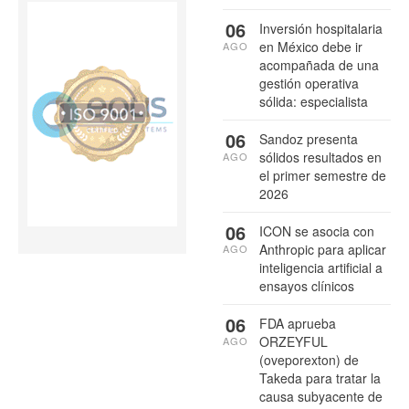
06
Inversión hospitalaria
en México debe ir
AGO
acompañada de una
gestión operativa
sólida: especialista
06
Sandoz presenta
sólidos resultados en
AGO
el primer semestre de
2026
06
ICON se asocia con
Anthropic para aplicar
AGO
inteligencia artificial a
ensayos clínicos
06
FDA aprueba
ORZEYFUL
AGO
(oveporexton) de
Takeda para tratar la
causa subyacente de