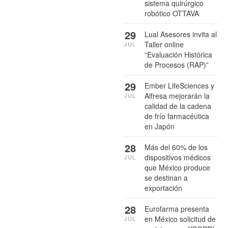
sistema quirúrgico
robótico OTTAVA
29
Lual Asesores invita al
Taller online
JUL
“Evaluación Histórica
de Procesos (RAP)”
29
Ember LifeSciences y
Alfresa mejorarán la
JUL
calidad de la cadena
de frío farmacéutica
en Japón
28
Más del 60% de los
dispositivos médicos
JUL
que México produce
se destinan a
exportación
28
Eurofarma presenta
en México solicitud de
JUL