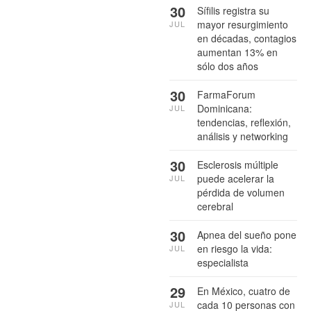
30
Sífilis registra su
mayor resurgimiento
JUL
en décadas, contagios
aumentan 13% en
sólo dos años
30
FarmaForum
Dominicana:
JUL
tendencias, reflexión,
análisis y networking
30
Esclerosis múltiple
puede acelerar la
JUL
pérdida de volumen
cerebral
30
Apnea del sueño pone
en riesgo la vida:
JUL
especialista
29
En México, cuatro de
cada 10 personas con
JUL