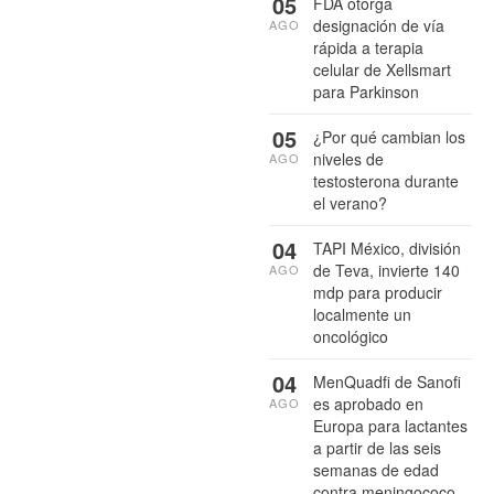
05
FDA otorga
designación de vía
AGO
rápida a terapia
celular de Xellsmart
para Parkinson
05
¿Por qué cambian los
niveles de
AGO
testosterona durante
el verano?
04
TAPI México, división
de Teva, invierte 140
AGO
mdp para producir
localmente un
oncológico
04
MenQuadfi de Sanofi
es aprobado en
AGO
Europa para lactantes
a partir de las seis
semanas de edad
contra meningococo