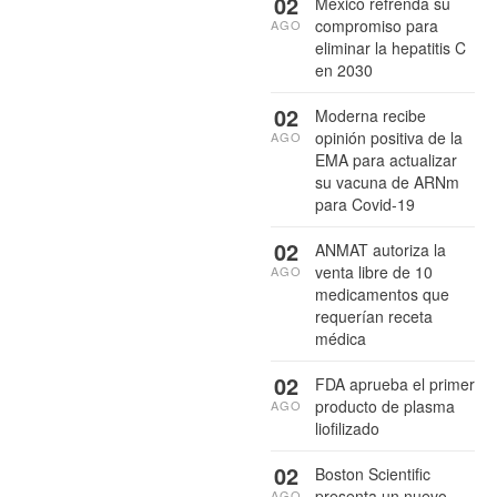
02
México refrenda su
compromiso para
AGO
eliminar la hepatitis C
en 2030
02
Moderna recibe
opinión positiva de la
AGO
EMA para actualizar
su vacuna de ARNm
para Covid-19
02
ANMAT autoriza la
venta libre de 10
AGO
medicamentos que
requerían receta
médica
02
FDA aprueba el primer
producto de plasma
AGO
liofilizado
02
Boston Scientific
presenta un nuevo
AGO