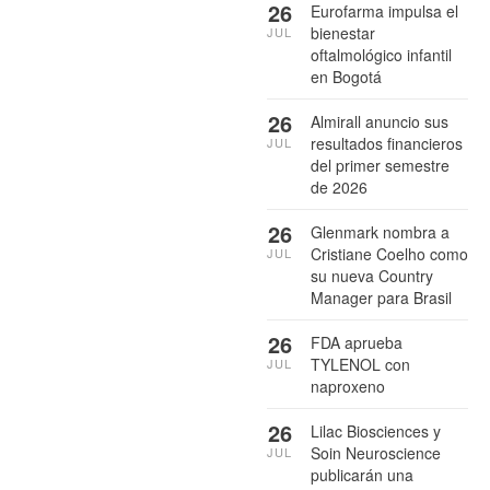
26
Eurofarma impulsa el
bienestar
JUL
oftalmológico infantil
en Bogotá
26
Almirall anuncio sus
resultados financieros
JUL
del primer semestre
de 2026
26
Glenmark nombra a
Cristiane Coelho como
JUL
su nueva Country
Manager para Brasil
26
FDA aprueba
TYLENOL con
JUL
naproxeno
26
Lilac Biosciences y
Soin Neuroscience
JUL
publicarán una