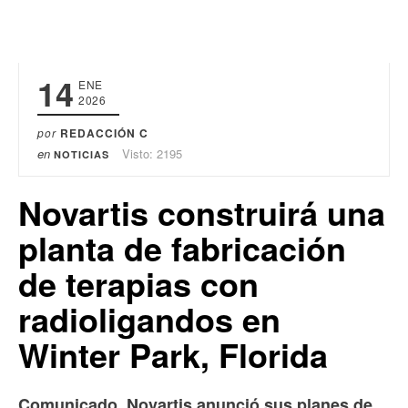
14
ENE
2026
por
REDACCIÓN C
en
Visto: 2195
NOTICIAS
Novartis construirá una
planta de fabricación
de terapias con
radioligandos en
Winter Park, Florida
Comunicado. Novartis anunció sus planes de