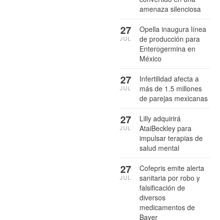
amenaza silenciosa
27
Opella inaugura línea
de producción para
JUL
Enterogermina en
México
27
Infertilidad afecta a
más de 1.5 millones
JUL
de parejas mexicanas
27
Lilly adquirirá
AtaiBeckley para
JUL
impulsar terapias de
salud mental
27
Cofepris emite alerta
sanitaria por robo y
JUL
falsificación de
diversos
medicamentos de
Bayer