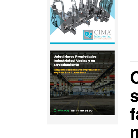
C
s
f