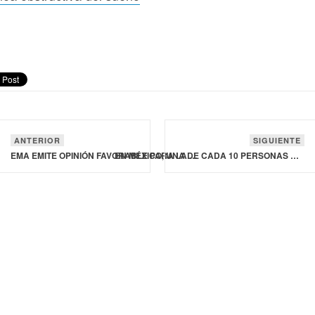
ANTERIOR
SIGUIENTE
EMA EMITE OPINIÓN FAVORABLE PARA LA NUEVA DOSIS DE 7.2 MG DE SEMAGLUTIDA DE NOVO NORDISK PARA BAJAR DE PESO
EN MÉXICO, UNA DE CADA 10 PERSONAS ADULTAS PODRÍA PADECER APNEA OBSTRUCTIVA DEL SUEÑO