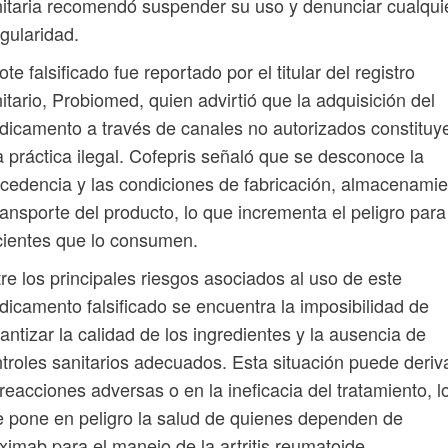
itaria recomendó suspender su uso y denunciar cualqui
egularidad.
lote falsificado fue reportado por el titular del registro
itario, Probiomed, quien advirtió que la adquisición del
icamento a través de canales no autorizados constituy
 práctica ilegal. Cofepris señaló que se desconoce la
cedencia y las condiciones de fabricación, almacenami
ransporte del producto, lo que incrementa el peligro para
ientes que lo consumen.
re los principales riesgos asociados al uso de este
icamento falsificado se encuentra la imposibilidad de
antizar la calidad de los ingredientes y la ausencia de
troles sanitarios adecuados. Esta situación puede deriv
reacciones adversas o en la ineficacia del tratamiento, l
 pone en peligro la salud de quienes dependen de
uximab para el manejo de la artritis reumatoide.