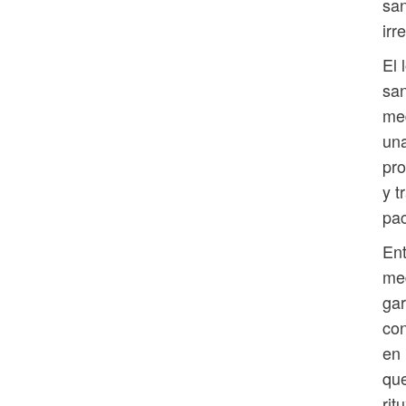
san
irr
El 
san
med
una
pro
y t
pac
Ent
med
gar
con
en 
que
rit