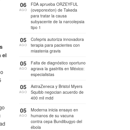
06
FDA aprueba ORZEYFUL
(oveporexton) de Takeda
AGO
para tratar la causa
subyacente de la narcolepsia
tipo 1
05
Cofepris autoriza innovadora
terapia para pacientes con
AGO
as
miastenia gravis
 el
05
Falta de diagnóstico oportuno
agrava la gastritis en México:
AGO
do
especialistas
5
05
AstraZeneca y Bristol Myers
Squibb negocian acuerdo de
AGO
400 mil mdd
sgo
05
Moderna inicia ensayo en
u
humanos de su vacuna
AGO
contra cepa Bundibugyo del
dad
ébola