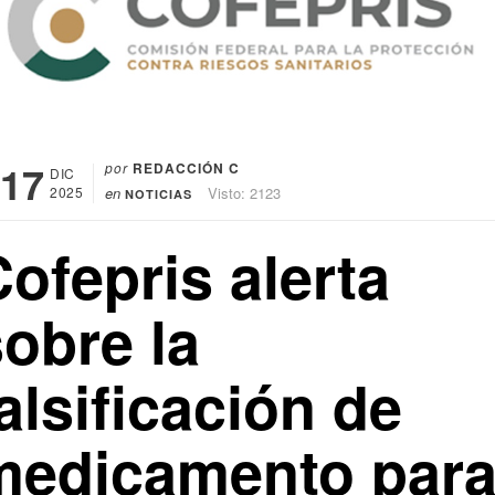
17
por
REDACCIÓN C
DIC
2025
en
Visto: 2123
NOTICIAS
ofepris alerta
obre la
alsificación de
medicamento par