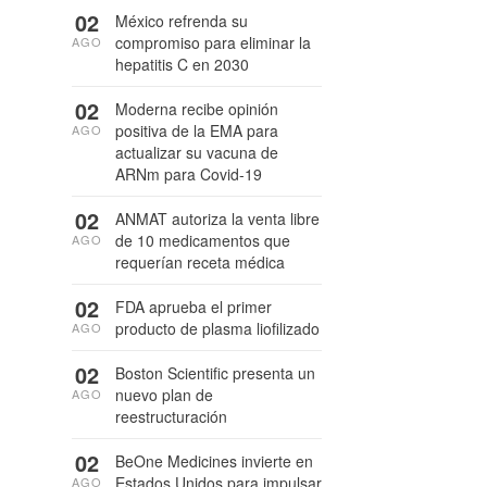
02
México refrenda su
compromiso para eliminar la
AGO
hepatitis C en 2030
02
Moderna recibe opinión
positiva de la EMA para
AGO
actualizar su vacuna de
ARNm para Covid-19
02
ANMAT autoriza la venta libre
de 10 medicamentos que
AGO
requerían receta médica
02
FDA aprueba el primer
producto de plasma liofilizado
AGO
02
Boston Scientific presenta un
nuevo plan de
AGO
reestructuración
02
BeOne Medicines invierte en
Estados Unidos para impulsar
AGO