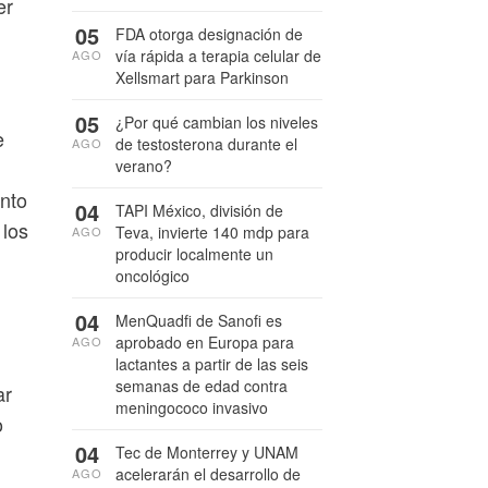
er
05
FDA otorga designación de
vía rápida a terapia celular de
AGO
Xellsmart para Parkinson
05
¿Por qué cambian los niveles
e
de testosterona durante el
AGO
verano?
ento
04
TAPI México, división de
 los
Teva, invierte 140 mdp para
AGO
producir localmente un
oncológico
04
MenQuadfi de Sanofi es
aprobado en Europa para
AGO
lactantes a partir de las seis
semanas de edad contra
ar
meningococo invasivo
o
04
Tec de Monterrey y UNAM
acelerarán el desarrollo de
AGO