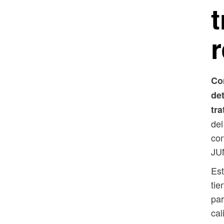
t
Com
det
tra
del
con
JUN
Est
tie
par
cal