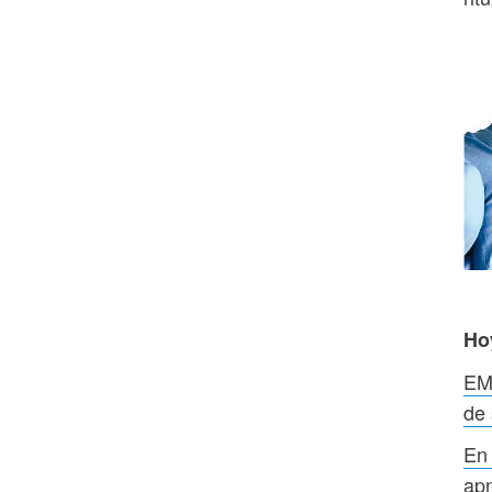
Ho
EMA
de 
En 
apn