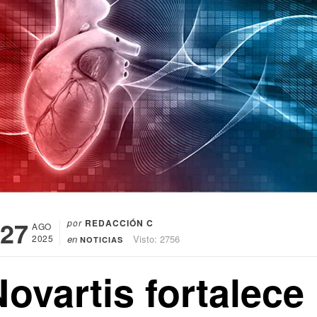
27
por
REDACCIÓN C
AGO
2025
en
Visto: 2756
NOTICIAS
ovartis fortalece