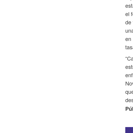
es
el 
de 
una
en 
tas
“Ca
est
enf
Nov
que
de
Pú