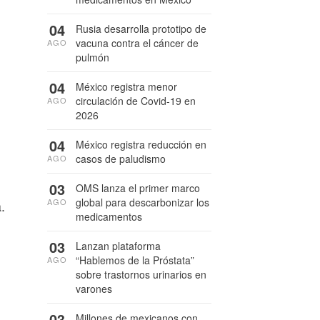
04
Rusia desarrolla prototipo de
vacuna contra el cáncer de
AGO
pulmón
04
México registra menor
circulación de Covid-19 en
AGO
2026
04
México registra reducción en
casos de paludismo
AGO
03
OMS lanza el primer marco
global para descarbonizar los
AGO
.
medicamentos
03
Lanzan plataforma
“Hablemos de la Próstata”
AGO
sobre trastornos urinarios en
varones
03
Millones de mexicanos con