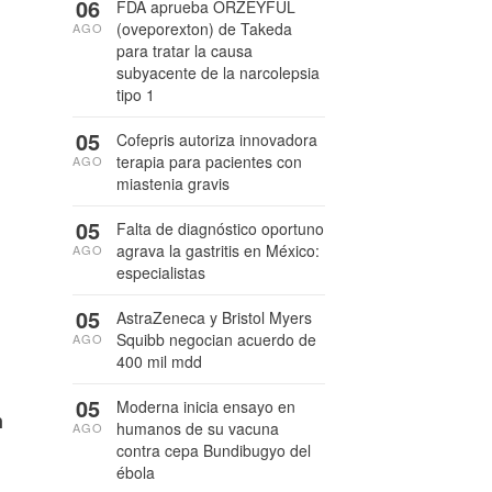
06
FDA aprueba ORZEYFUL
(oveporexton) de Takeda
AGO
para tratar la causa
subyacente de la narcolepsia
tipo 1
05
Cofepris autoriza innovadora
terapia para pacientes con
AGO
miastenia gravis
05
Falta de diagnóstico oportuno
agrava la gastritis en México:
AGO
especialistas
05
AstraZeneca y Bristol Myers
Squibb negocian acuerdo de
AGO
400 mil mdd
05
Moderna inicia ensayo en
n
humanos de su vacuna
AGO
contra cepa Bundibugyo del
ébola