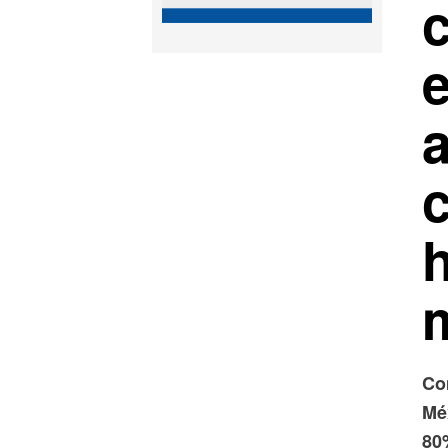
e
Co
Mé
80