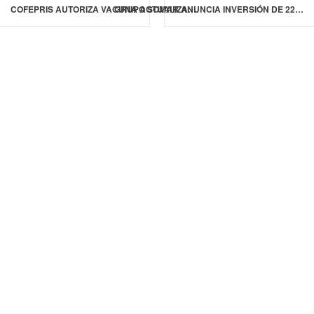
COFEPRIS AUTORIZA VACUNA ACTUALIZADA DE PFIZER CONTRA COVID-19 PARA EL PERIODO INVERNAL 2025-26
GRUPO SOMAR ANUNCIA INVERSIÓN DE 223 MDP EN LA CIUDAD DE MÉXICO Y ESTADO DE MÉXICO