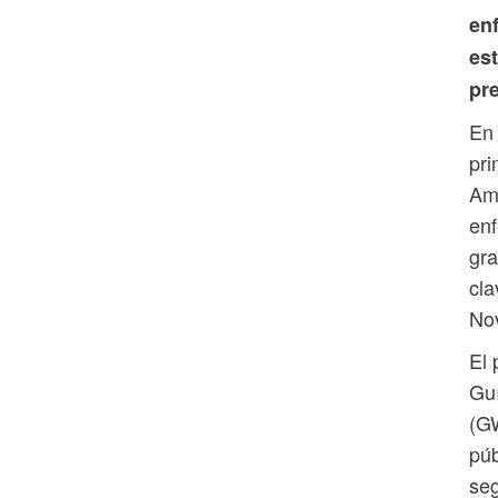
en
est
pr
En 
pri
Amé
enf
gra
cla
Nov
El 
Guí
(GW
púb
seg