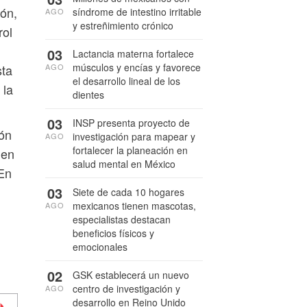
ón,
síndrome de intestino irritable
AGO
y estreñimiento crónico
rol
03
Lactancia materna fortalece
músculos y encías y favorece
AGO
sta
el desarrollo lineal de los
 la
dientes
03
INSP presenta proyecto de
ión
investigación para mapear y
AGO
fortalecer la planeación en
 en
salud mental en México
 En
03
Siete de cada 10 hogares
mexicanos tienen mascotas,
AGO
especialistas destacan
beneficios físicos y
emocionales
02
GSK establecerá un nuevo
centro de investigación y
AGO
desarrollo en Reino Unido