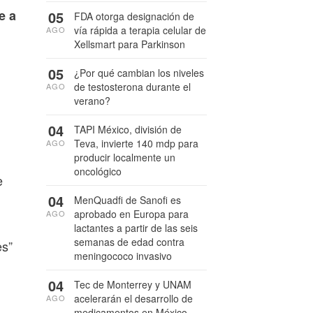
e a
05
FDA otorga designación de
vía rápida a terapia celular de
AGO
Xellsmart para Parkinson
05
¿Por qué cambian los niveles
de testosterona durante el
AGO
verano?
04
TAPI México, división de
Teva, invierte 140 mdp para
AGO
producir localmente un
oncológico
e
04
MenQuadfi de Sanofi es
aprobado en Europa para
AGO
lactantes a partir de las seis
semanas de edad contra
es”
meningococo invasivo
04
Tec de Monterrey y UNAM
acelerarán el desarrollo de
AGO
medicamentos en México