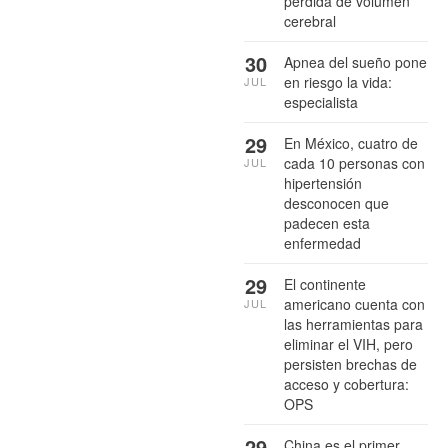
pérdida de volumen
cerebral
30
Apnea del sueño pone
en riesgo la vida:
JUL
especialista
29
En México, cuatro de
cada 10 personas con
JUL
hipertensión
desconocen que
padecen esta
enfermedad
29
El continente
americano cuenta con
JUL
las herramientas para
eliminar el VIH, pero
persisten brechas de
acceso y cobertura:
OPS
29
China es el primer