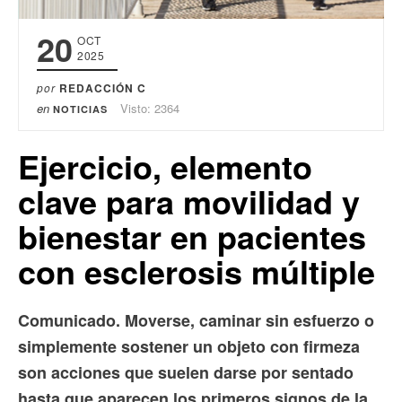
20
OCT
2025
por
REDACCIÓN C
en
Visto: 2364
NOTICIAS
Ejercicio, elemento
clave para movilidad y
bienestar en pacientes
con esclerosis múltiple
Comunicado. Moverse, caminar sin esfuerzo o
simplemente sostener un objeto con firmeza
son acciones que suelen darse por sentado
hasta que aparecen los primeros signos de la