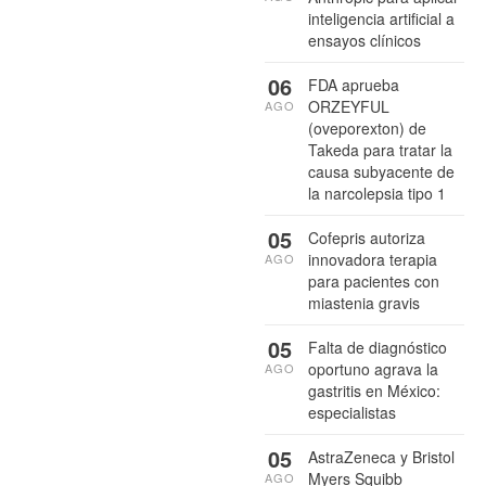
inteligencia artificial a
ensayos clínicos
06
FDA aprueba
ORZEYFUL
AGO
(oveporexton) de
Takeda para tratar la
causa subyacente de
la narcolepsia tipo 1
05
Cofepris autoriza
innovadora terapia
AGO
para pacientes con
miastenia gravis
05
Falta de diagnóstico
oportuno agrava la
AGO
gastritis en México:
especialistas
05
AstraZeneca y Bristol
Myers Squibb
AGO