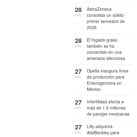
28
AstraZeneca
consolida un sólido
JUL
primer semestre de
2026
28
El hígado graso
también se ha
JUL
convertido en una
amenaza silenciosa
27
Opella inaugura línea
de producción para
JUL
Enterogermina en
México
27
Infertilidad afecta a
más de 1.5 millones
JUL
de parejas mexicanas
27
Lilly adquirirá
AtaiBeckley para
JUL