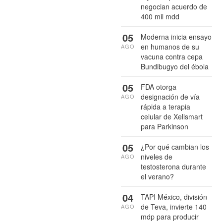
negocian acuerdo de
400 mil mdd
05
Moderna inicia ensayo
en humanos de su
AGO
vacuna contra cepa
Bundibugyo del ébola
05
FDA otorga
designación de vía
AGO
rápida a terapia
celular de Xellsmart
para Parkinson
05
¿Por qué cambian los
niveles de
AGO
testosterona durante
el verano?
04
TAPI México, división
de Teva, invierte 140
AGO
mdp para producir