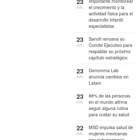
23
Importante monitorear
el crecimiento y la
JUL
actividad física para el
desarrollo infantil:
especialistas
23
Sanofi renueva su
Comité Ejecutivo para
JUL
respaldar su próximo
capítulo estratégico
23
Genomma Lab
anuncia cambios en
JUL
Latam
23
88% de las personas
en el mundo afirma
JUL
seguir alguna rutina
para cuidar su salud
22
MSD impulsa salud de
mujeres mexicanas
JUL
con subvenciones