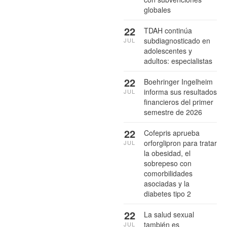
globales
22
TDAH continúa
subdiagnosticado en
JUL
adolescentes y
adultos: especialistas
22
Boehringer Ingelheim
informa sus resultados
JUL
financieros del primer
semestre de 2026
22
Cofepris aprueba
orforglipron para tratar
JUL
la obesidad, el
sobrepeso con
comorbilidades
asociadas y la
diabetes tipo 2
22
La salud sexual
también es
JUL