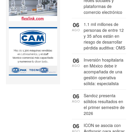
redes sociales y
plataformas de
comercio electrónico
06
1.1 mil millones de
personas de entre 12
AGO
y 35 años están en
riesgo de desarrollar
pérdida auditiva: OMS
06
Inversión hospitalaria
en México debe ir
AGO
acompañada de una
gestión operativa
sólida: especialista
06
Sandoz presenta
sólidos resultados en
AGO
el primer semestre de
2026
06
ICON se asocia con
Anthropic para aplicar
AGO