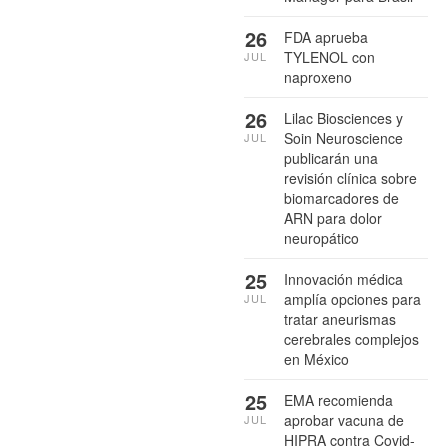
26
FDA aprueba
TYLENOL con
JUL
naproxeno
26
Lilac Biosciences y
Soin Neuroscience
JUL
publicarán una
revisión clínica sobre
biomarcadores de
ARN para dolor
neuropático
25
Innovación médica
amplía opciones para
JUL
tratar aneurismas
cerebrales complejos
en México
25
EMA recomienda
aprobar vacuna de
JUL
HIPRA contra Covid-