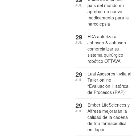
país del mundo en
JUL
aprobar un nuevo
medicamento para la
narcolepsia
29
FDA autoriza a
Johnson & Johnson
JUL
comercializar su
sistema quirúrgico
robótico OTTAVA
29
Lual Asesores invita al
Taller online
JUL
“Evaluación Histórica
de Procesos (RAP)”
29
Ember LifeSciences y
Alfresa mejorarán la
JUL
calidad de la cadena
de frío farmacéutica
en Japón