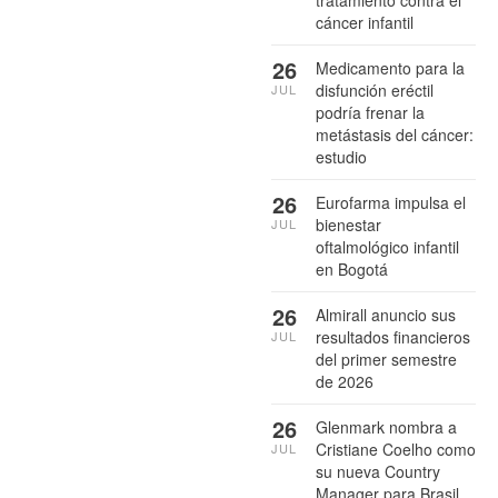
cáncer infantil
26
Medicamento para la
disfunción eréctil
JUL
podría frenar la
metástasis del cáncer:
estudio
26
Eurofarma impulsa el
bienestar
JUL
oftalmológico infantil
en Bogotá
26
Almirall anuncio sus
resultados financieros
JUL
del primer semestre
de 2026
26
Glenmark nombra a
Cristiane Coelho como
JUL
su nueva Country
Manager para Brasil