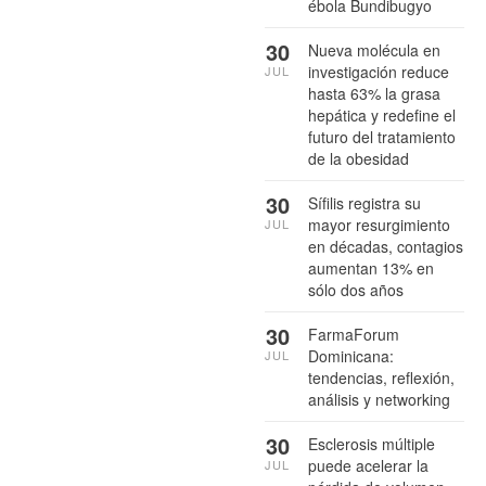
ébola Bundibugyo
30
Nueva molécula en
investigación reduce
JUL
hasta 63% la grasa
hepática y redefine el
futuro del tratamiento
de la obesidad
30
Sífilis registra su
mayor resurgimiento
JUL
en décadas, contagios
aumentan 13% en
sólo dos años
30
FarmaForum
Dominicana:
JUL
tendencias, reflexión,
análisis y networking
30
Esclerosis múltiple
puede acelerar la
JUL