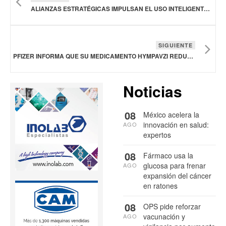
ALIANZAS ESTRATÉGICAS IMPULSAN EL USO INTELIGENTE DE DATOS PARA TRANSFORMAR LA SALUD PÚBLICA EN LA CIUDAD DE MÉXICO
SIGUIENTE
PFIZER INFORMA QUE SU MEDICAMENTO HYMPAVZI REDUCE LAS HEMORRAGIAS EN PACIENTES CON HEMOFILIA
Noticias
08
México acelera la
innovación en salud:
AGO
expertos
08
Fármaco usa la
glucosa para frenar
AGO
expansión del cáncer
en ratones
08
OPS pide reforzar
vacunación y
AGO