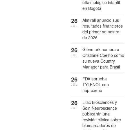
oftalmológico infantil
en Bogotá
26
Almirall anuncio sus
resultados financieros
JUL
del primer semestre
de 2026
26
Glenmark nombra a
Cristiane Coelho como
JUL
su nueva Country
Manager para Brasil
26
FDA aprueba
TYLENOL con
JUL
naproxeno
26
Lilac Biosciences y
Soin Neuroscience
JUL
publicarán una
revisión clínica sobre
biomarcadores de