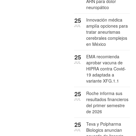
ARN para dolor
neuropático
25
Innovación médica
amplía opciones para
JUL
tratar aneurismas
cerebrales complejos
en México
25
EMA recomienda
aprobar vacuna de
JUL
HIPRA contra Covid-
19 adaptada a
variante XFG.1.1
25
Roche informa sus
resultados financieros
JUL
del primer semestre
de 2026
25
Teva y Polpharma
Biologics anuncian
JUL
acuerdo de licencia