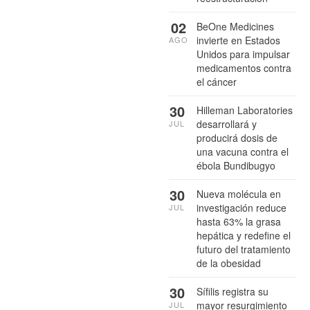
02
BeOne Medicines
invierte en Estados
AGO
Unidos para impulsar
medicamentos contra
el cáncer
30
Hilleman Laboratories
desarrollará y
JUL
producirá dosis de
una vacuna contra el
ébola Bundibugyo
30
Nueva molécula en
investigación reduce
JUL
hasta 63% la grasa
hepática y redefine el
futuro del tratamiento
de la obesidad
30
Sífilis registra su
mayor resurgimiento
JUL