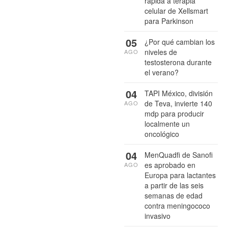
rápida a terapia
celular de Xellsmart
para Parkinson
05
¿Por qué cambian los
niveles de
AGO
testosterona durante
el verano?
04
TAPI México, división
de Teva, invierte 140
AGO
mdp para producir
localmente un
oncológico
04
MenQuadfi de Sanofi
es aprobado en
AGO
Europa para lactantes
a partir de las seis
semanas de edad
contra meningococo
invasivo