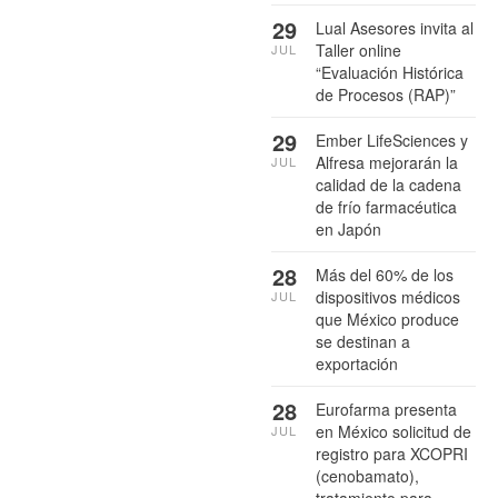
29
Lual Asesores invita al
Taller online
JUL
“Evaluación Histórica
de Procesos (RAP)”
29
Ember LifeSciences y
Alfresa mejorarán la
JUL
calidad de la cadena
de frío farmacéutica
en Japón
28
Más del 60% de los
dispositivos médicos
JUL
que México produce
se destinan a
exportación
28
Eurofarma presenta
en México solicitud de
JUL
registro para XCOPRI
(cenobamato),
tratamiento para