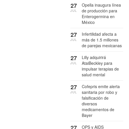
27
Opella inaugura línea
de producción para
JUL
Enterogermina en
México
27
Infertilidad afecta a
más de 1.5 millones
JUL
de parejas mexicanas
27
Lilly adquirirá
AtaiBeckley para
JUL
impulsar terapias de
salud mental
27
Cofepris emite alerta
sanitaria por robo y
JUL
falsificación de
diversos
medicamentos de
Bayer
27
OPS y AIDS