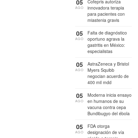
05
Cofepris autoriza
innovadora terapia
AGO
para pacientes con
miastenia gravis
05
Falta de diagnóstico
oportuno agrava la
AGO
gastritis en México:
especialistas
05
AstraZeneca y Bristol
Myers Squibb
AGO
negocian acuerdo de
400 mil mdd
05
Moderna inicia ensayo
en humanos de su
AGO
vacuna contra cepa
Bundibugyo del ébola
05
FDA otorga
designación de vía
AGO