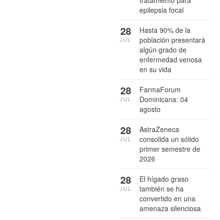
epilepsia focal
28
Hasta 90% de la
población presentará
JUL
algún grado de
enfermedad venosa
en su vida
28
FarmaForum
Dominicana: 04
JUL
agosto
28
AstraZeneca
consolida un sólido
JUL
primer semestre de
2026
28
El hígado graso
también se ha
JUL
convertido en una
amenaza silenciosa