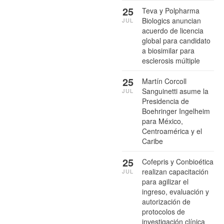
25
Teva y Polpharma
Biologics anuncian
JUL
acuerdo de licencia
global para candidato
a biosimilar para
esclerosis múltiple
25
Martín Corcoll
Sanguinetti asume la
JUL
Presidencia de
Boehringer Ingelheim
para México,
Centroamérica y el
Caribe
25
Cofepris y Conbioética
realizan capacitación
JUL
para agilizar el
ingreso, evaluación y
autorización de
protocolos de
investigación clínica