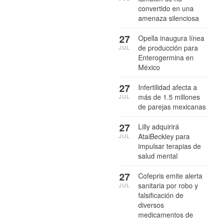
convertido en una
amenaza silenciosa
27
Opella inaugura línea
de producción para
JUL
Enterogermina en
México
27
Infertilidad afecta a
más de 1.5 millones
JUL
de parejas mexicanas
27
Lilly adquirirá
AtaiBeckley para
JUL
impulsar terapias de
salud mental
27
Cofepris emite alerta
sanitaria por robo y
JUL
falsificación de
diversos
medicamentos de