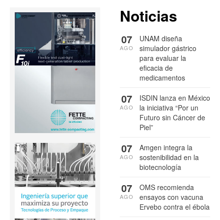
Noticias
07
UNAM diseña
simulador gástrico
AGO
para evaluar la
eficacia de
medicamentos
07
ISDIN lanza en México
la iniciativa “Por un
AGO
Futuro sin Cáncer de
Piel”
07
Amgen integra la
sostenibilidad en la
AGO
biotecnología
07
OMS recomienda
ensayos con vacuna
AGO
Ervebo contra el ébola