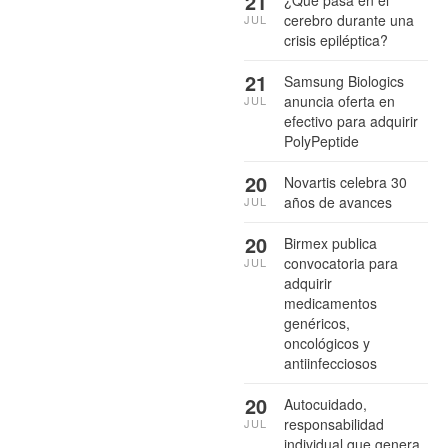
21
cerebro durante una
JUL
crisis epiléptica?
21
Samsung Biologics
anuncia oferta en
JUL
efectivo para adquirir
PolyPeptide
20
Novartis celebra 30
años de avances
JUL
20
Birmex publica
convocatoria para
JUL
adquirir
medicamentos
genéricos,
oncológicos y
antiinfecciosos
20
Autocuidado,
responsabilidad
JUL
individual que genera