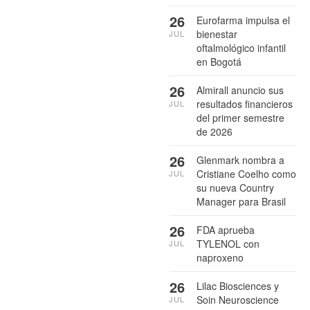
26
Eurofarma impulsa el
bienestar
JUL
oftalmológico infantil
en Bogotá
26
Almirall anuncio sus
resultados financieros
JUL
del primer semestre
de 2026
26
Glenmark nombra a
Cristiane Coelho como
JUL
su nueva Country
Manager para Brasil
26
FDA aprueba
TYLENOL con
JUL
naproxeno
26
Lilac Biosciences y
Soin Neuroscience
JUL