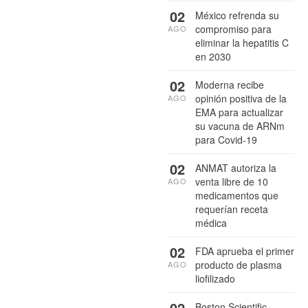
02
México refrenda su
compromiso para
AGO
eliminar la hepatitis C
en 2030
02
Moderna recibe
opinión positiva de la
AGO
EMA para actualizar
su vacuna de ARNm
para Covid-19
02
ANMAT autoriza la
venta libre de 10
AGO
medicamentos que
requerían receta
médica
02
FDA aprueba el primer
producto de plasma
AGO
liofilizado
02
Boston Scientific