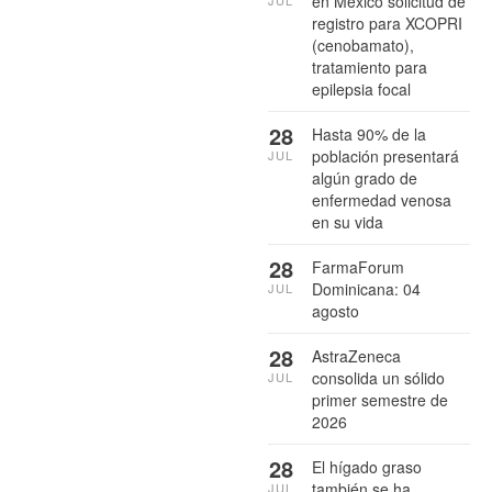
en México solicitud de
registro para XCOPRI
(cenobamato),
tratamiento para
epilepsia focal
28
Hasta 90% de la
población presentará
JUL
algún grado de
enfermedad venosa
en su vida
28
FarmaForum
Dominicana: 04
JUL
agosto
28
AstraZeneca
consolida un sólido
JUL
primer semestre de
2026
28
El hígado graso
también se ha
JUL