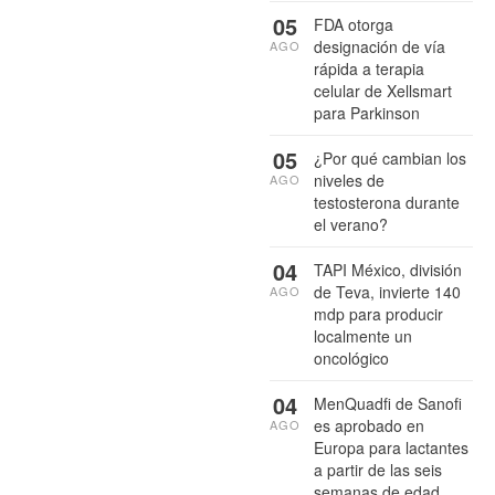
05
FDA otorga
designación de vía
AGO
rápida a terapia
celular de Xellsmart
para Parkinson
05
¿Por qué cambian los
niveles de
AGO
testosterona durante
el verano?
04
TAPI México, división
de Teva, invierte 140
AGO
mdp para producir
localmente un
oncológico
04
MenQuadfi de Sanofi
es aprobado en
AGO
Europa para lactantes
a partir de las seis
semanas de edad