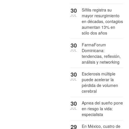
30
Sífilis registra su
mayor resurgimiento
JUL
en décadas, contagios
aumentan 13% en
sólo dos años
30
FarmaForum
Dominicana:
JUL
tendencias, reflexión,
análisis y networking
30
Esclerosis múltiple
puede acelerar la
JUL
pérdida de volumen
cerebral
30
Apnea del sueño pone
en riesgo la vida:
JUL
especialista
29
En México, cuatro de