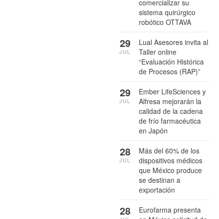
comercializar su
sistema quirúrgico
robótico OTTAVA
29
Lual Asesores invita al
Taller online
JUL
“Evaluación Histórica
de Procesos (RAP)”
29
Ember LifeSciences y
Alfresa mejorarán la
JUL
calidad de la cadena
de frío farmacéutica
en Japón
28
Más del 60% de los
dispositivos médicos
JUL
que México produce
se destinan a
exportación
28
Eurofarma presenta
JUL