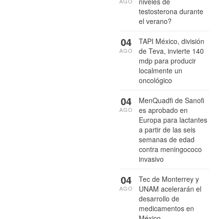
niveles de
AGO
testosterona durante
el verano?
04
TAPI México, división
de Teva, invierte 140
AGO
mdp para producir
localmente un
oncológico
04
MenQuadfi de Sanofi
es aprobado en
AGO
Europa para lactantes
a partir de las seis
semanas de edad
contra meningococo
invasivo
04
Tec de Monterrey y
UNAM acelerarán el
AGO
desarrollo de
medicamentos en
México