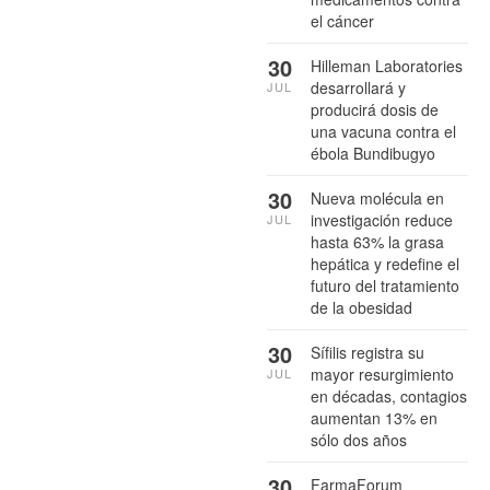
el cáncer
30
Hilleman Laboratories
desarrollará y
JUL
producirá dosis de
una vacuna contra el
ébola Bundibugyo
30
Nueva molécula en
investigación reduce
JUL
hasta 63% la grasa
hepática y redefine el
futuro del tratamiento
de la obesidad
30
Sífilis registra su
mayor resurgimiento
JUL
en décadas, contagios
aumentan 13% en
sólo dos años
30
FarmaForum