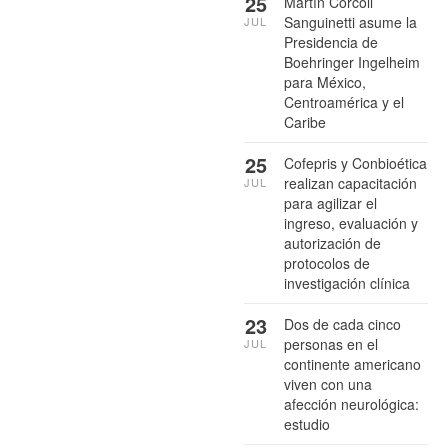
25
Martín Corcoll
Sanguinetti asume la
JUL
Presidencia de
Boehringer Ingelheim
para México,
Centroamérica y el
Caribe
25
Cofepris y Conbioética
realizan capacitación
JUL
para agilizar el
ingreso, evaluación y
autorización de
protocolos de
investigación clínica
23
Dos de cada cinco
personas en el
JUL
continente americano
viven con una
afección neurológica:
estudio