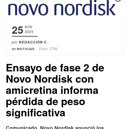
25
NOV
2025
por
REDACCIÓN C
en
Visto: 2786
NOTICIAS
Ensayo de fase 2 de
Novo Nordisk con
amicretina informa
pérdida de peso
significativa
Comunicado. Novo Nordisk anunció los