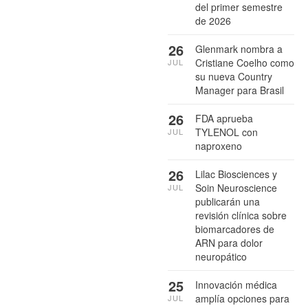
del primer semestre
de 2026
26
Glenmark nombra a
Cristiane Coelho como
JUL
su nueva Country
Manager para Brasil
26
FDA aprueba
TYLENOL con
JUL
naproxeno
26
Lilac Biosciences y
Soin Neuroscience
JUL
publicarán una
revisión clínica sobre
biomarcadores de
ARN para dolor
neuropático
25
Innovación médica
amplía opciones para
JUL