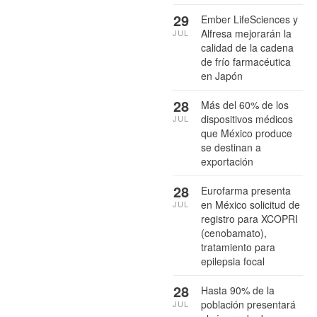
29
Ember LifeSciences y
Alfresa mejorarán la
JUL
calidad de la cadena
de frío farmacéutica
en Japón
28
Más del 60% de los
dispositivos médicos
JUL
que México produce
se destinan a
exportación
28
Eurofarma presenta
en México solicitud de
JUL
registro para XCOPRI
(cenobamato),
tratamiento para
epilepsia focal
28
Hasta 90% de la
población presentará
JUL