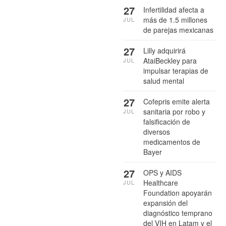
27
Infertilidad afecta a
más de 1.5 millones
JUL
de parejas mexicanas
27
Lilly adquirirá
AtaiBeckley para
JUL
impulsar terapias de
salud mental
27
Cofepris emite alerta
sanitaria por robo y
JUL
falsificación de
diversos
medicamentos de
Bayer
27
OPS y AIDS
Healthcare
JUL
Foundation apoyarán
expansión del
diagnóstico temprano
del VIH en Latam y el