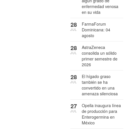
algún grado de
enfermedad venosa
en su vida
28
FarmaForum
Dominicana: 04
JUL
agosto
28
AstraZeneca
consolida un sólido
JUL
primer semestre de
2026
28
El hígado graso
también se ha
JUL
convertido en una
amenaza silenciosa
27
Opella inaugura línea
de producción para
JUL
Enterogermina en
México