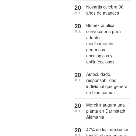
20
Novartis celebra 30
años de avances
JUL
20
Birmex publica
convocatoria para
JUL
adquirir
medicamentos
genéricos,
oncológicos y
antiinfecciosos
20
Autocuidado,
responsabilidad
JUL
individual que genera
un bien común
20
Merck inaugura una
planta en Darmstadt,
JUL
Alemania
20
47% de los mexicanos
tendrá obesidad para
JUL