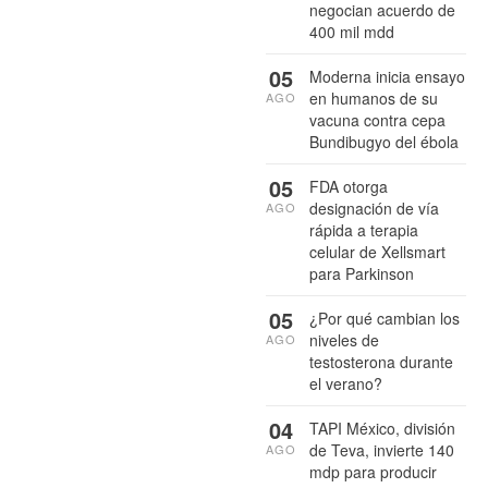
negocian acuerdo de
400 mil mdd
05
Moderna inicia ensayo
en humanos de su
AGO
vacuna contra cepa
Bundibugyo del ébola
05
FDA otorga
designación de vía
AGO
rápida a terapia
celular de Xellsmart
para Parkinson
05
¿Por qué cambian los
niveles de
AGO
testosterona durante
el verano?
04
TAPI México, división
de Teva, invierte 140
AGO
mdp para producir