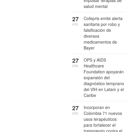
impulsar terapias de
salud mental
27
Cofepris emite alerta
sanitaria por robo y
JUL
falsificación de
diversos
medicamentos de
Bayer
27
OPS y AIDS
Healthcare
JUL
Foundation apoyarán
expansión del
diagnóstico temprano
del VIH en Latam y el
Caribe
27
Incorporan en
Colombia 71 nuevos
JUL
usos terapéuticos
para fortalecer el
tratamiento contra el