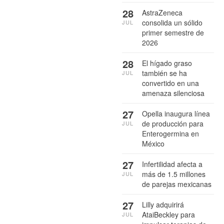
28
AstraZeneca
consolida un sólido
JUL
primer semestre de
2026
28
El hígado graso
también se ha
JUL
convertido en una
amenaza silenciosa
27
Opella inaugura línea
de producción para
JUL
Enterogermina en
México
27
Infertilidad afecta a
más de 1.5 millones
JUL
de parejas mexicanas
27
Lilly adquirirá
AtaiBeckley para
JUL