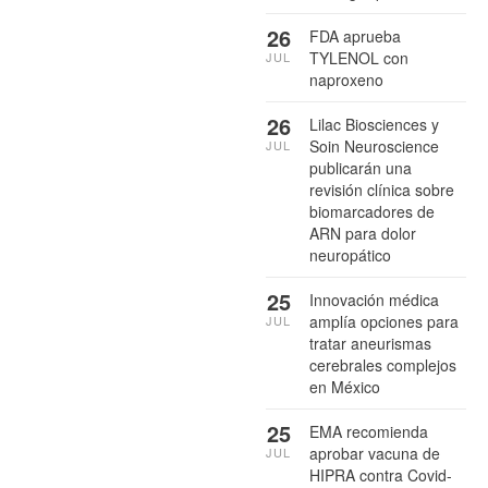
26
FDA aprueba
TYLENOL con
JUL
naproxeno
26
Lilac Biosciences y
Soin Neuroscience
JUL
publicarán una
revisión clínica sobre
biomarcadores de
ARN para dolor
neuropático
25
Innovación médica
amplía opciones para
JUL
tratar aneurismas
cerebrales complejos
en México
25
EMA recomienda
aprobar vacuna de
JUL
HIPRA contra Covid-