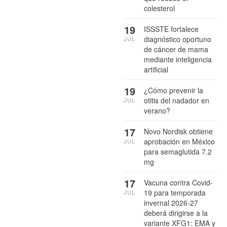
colesterol
19
ISSSTE fortalece
diagnóstico oportuno
JUL
de cáncer de mama
mediante inteligencia
artificial
19
¿Cómo prevenir la
otitis del nadador en
JUL
verano?
17
Novo Nordisk obtiene
aprobación en México
JUL
para semaglutida 7.2
mg
17
Vacuna contra Covid-
19 para temporada
JUL
invernal 2026-27
deberá dirigirse a la
variante XFG1: EMA y