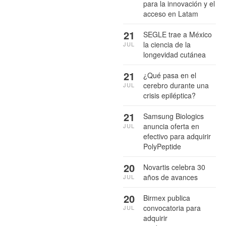
para la innovación y el
acceso en Latam
21
SEGLE trae a México
la ciencia de la
JUL
longevidad cutánea
21
¿Qué pasa en el
cerebro durante una
JUL
crisis epiléptica?
21
Samsung Biologics
anuncia oferta en
JUL
efectivo para adquirir
PolyPeptide
20
Novartis celebra 30
años de avances
JUL
20
Birmex publica
convocatoria para
JUL
adquirir