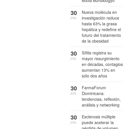
ébola Bundibugyo
30
Nueva molécula en
investigación reduce
JUL
hasta 63% la grasa
hepática y redefine el
futuro del tratamiento
de la obesidad
30
Sífilis registra su
mayor resurgimiento
JUL
en décadas, contagios
aumentan 13% en
sólo dos años
30
FarmaForum
Dominicana:
JUL
tendencias, reflexión,
análisis y networking
30
Esclerosis múltiple
puede acelerar la
JUL
pérdida de volumen