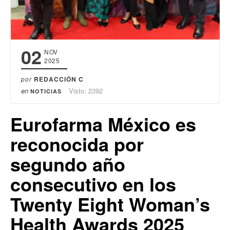
02
NOV
2025
por
REDACCIÓN C
en
Visto: 2392
NOTICIAS
Eurofarma México es
reconocida por
segundo año
consecutivo en los
Twenty Eight Woman’s
Health Awards 2025