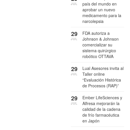
país del mundo en
JUL
aprobar un nuevo
medicamento para la
narcolepsia
29
FDA autoriza a
Johnson & Johnson
JUL
comercializar su
sistema quirúrgico
robótico OTTAVA
29
Lual Asesores invita al
Taller online
JUL
“Evaluación Histórica
de Procesos (RAP)”
29
Ember LifeSciences y
Alfresa mejorarán la
JUL
calidad de la cadena
de frío farmacéutica
en Japón