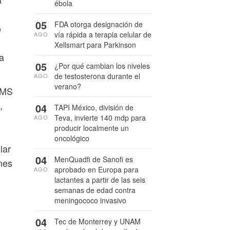
ébola
05
FDA otorga designación de
o
vía rápida a terapia celular de
AGO
Xellsmart para Parkinson
a
05
¿Por qué cambian los niveles
de testosterona durante el
AGO
verano?
OMS
,
04
TAPI México, división de
Teva, invierte 140 mdp para
AGO
producir localmente un
oncológico
lar
04
MenQuadfi de Sanofi es
nes
aprobado en Europa para
AGO
lactantes a partir de las seis
semanas de edad contra
meningococo invasivo
04
Tec de Monterrey y UNAM