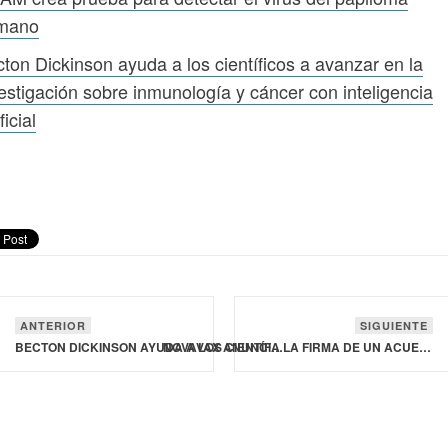
mano
ton Dickinson ayuda a los científicos a avanzar en la
estigación sobre inmunología y cáncer con inteligencia
ficial
ANTERIOR
SIGUIENTE
BECTON DICKINSON AYUDA A LOS CIENTÍFICOS A AVANZAR EN LA INVESTIGACIÓN SOBRE INMUNOLOGÍA Y CÁNCER CON INTELIGENCIA ARTIFICIAL
NOVAVAX ANUNCIA LA FIRMA DE UN ACUERDO DE LICENCIA CON PFIZER