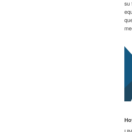
su 
equ
que
me
Ho
UNA