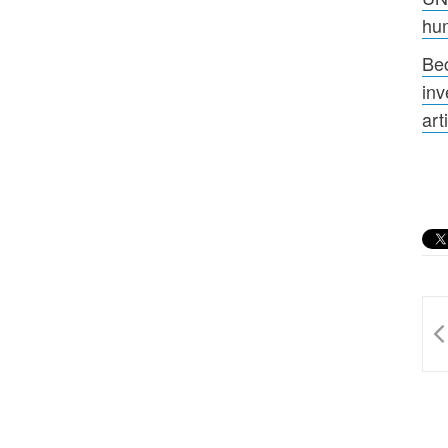
hu
Bec
inv
arti