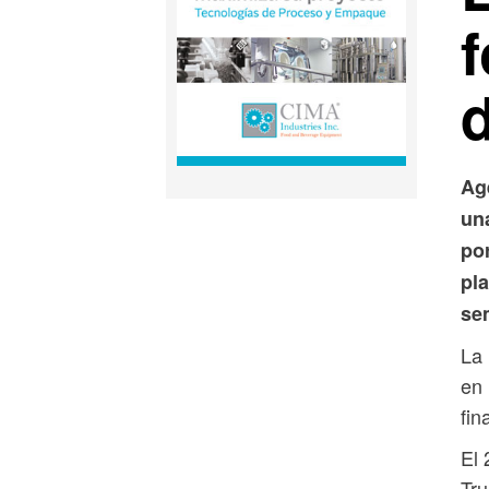
f
Ag
un
po
pl
se
La 
en 
fin
El 
Tru