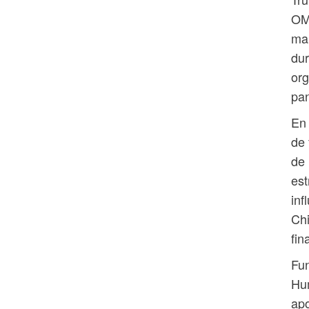
OMS
man
dur
org
pa
En 
de 
de 
est
inf
Chi
fin
Fun
Hu
apo