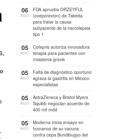
a
06
FDA aprueba ORZEYFUL
(oveporexton) de Takeda
AGO
para tratar la causa
subyacente de la narcolepsia
tipo 1
05
Cofepris autoriza innovadora
S,
terapia para pacientes con
AGO
miastenia gravis
a
yo
05
Falta de diagnóstico oportuno
agrava la gastritis en México:
AGO
especialistas
.
05
AstraZeneca y Bristol Myers
s
Squibb negocian acuerdo de
AGO
400 mil mdd
05
Moderna inicia ensayo en
humanos de su vacuna
AGO
,
contra cepa Bundibugyo del
a