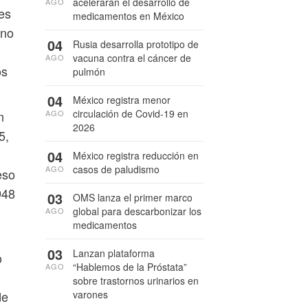
acelerarán el desarrollo de
AGO
es
medicamentos en México
rno
04
Rusia desarrolla prototipo de
vacuna contra el cáncer de
AGO
os
pulmón
04
México registra menor
circulación de Covid-19 en
AGO
n
2026
5,
04
México registra reducción en
casos de paludismo
AGO
eso
948
03
OMS lanza el primer marco
global para descarbonizar los
AGO
medicamentos
03
Lanzan plataforma
o
“Hablemos de la Próstata”
AGO
sobre trastornos urinarios en
varones
de