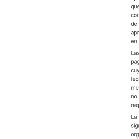
que
con
de 
ap
en 
Las
pag
cuy
fed
med
no 
req
La 
sig
or