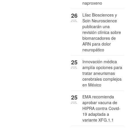
naproxeno
26
Lilac Biosciences y
Soin Neuroscience
JUL
publicarán una
revisión clínica sobre
biomarcadores de
ARN para dolor
neuropático
25
Innovación médica
amplía opciones para
JUL
tratar aneurismas
cerebrales complejos
en México
25
EMA recomienda
aprobar vacuna de
JUL
HIPRA contra Covid-
19 adaptada a
variante XFG.1.1