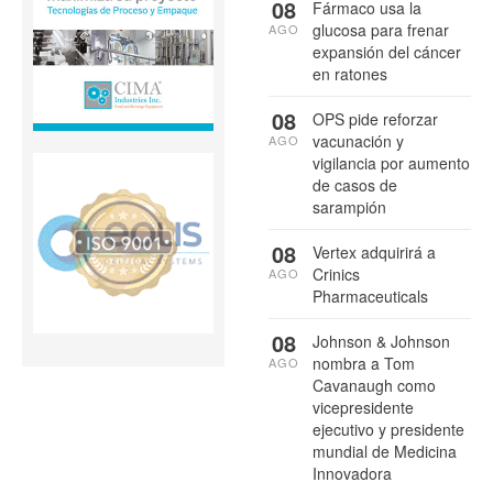
08
Fármaco usa la
glucosa para frenar
AGO
expansión del cáncer
en ratones
08
OPS pide reforzar
vacunación y
AGO
vigilancia por aumento
de casos de
sarampión
08
Vertex adquirirá a
Crinics
AGO
Pharmaceuticals
08
Johnson & Johnson
nombra a Tom
AGO
Cavanaugh como
vicepresidente
ejecutivo y presidente
mundial de Medicina
Innovadora