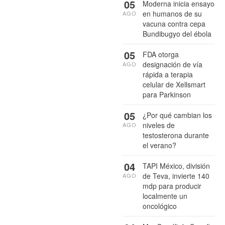
05
Moderna inicia ensayo
en humanos de su
AGO
vacuna contra cepa
Bundibugyo del ébola
05
FDA otorga
designación de vía
AGO
rápida a terapia
celular de Xellsmart
para Parkinson
05
¿Por qué cambian los
niveles de
AGO
testosterona durante
el verano?
04
TAPI México, división
de Teva, invierte 140
AGO
mdp para producir
localmente un
oncológico