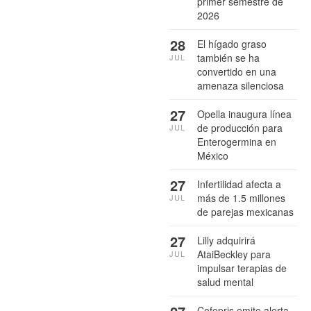
primer semestre de
2026
28
El hígado graso
también se ha
JUL
convertido en una
amenaza silenciosa
27
Opella inaugura línea
de producción para
JUL
Enterogermina en
México
27
Infertilidad afecta a
más de 1.5 millones
JUL
de parejas mexicanas
27
Lilly adquirirá
AtaiBeckley para
JUL
impulsar terapias de
salud mental
Cofepris emite alerta