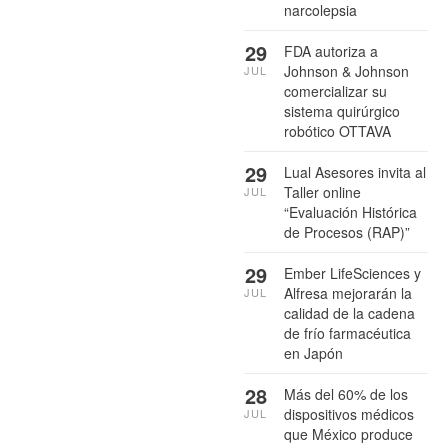
narcolepsia
29
FDA autoriza a
Johnson & Johnson
JUL
comercializar su
sistema quirúrgico
robótico OTTAVA
29
Lual Asesores invita al
Taller online
JUL
“Evaluación Histórica
de Procesos (RAP)”
29
Ember LifeSciences y
Alfresa mejorarán la
JUL
calidad de la cadena
de frío farmacéutica
en Japón
28
Más del 60% de los
dispositivos médicos
JUL
que México produce