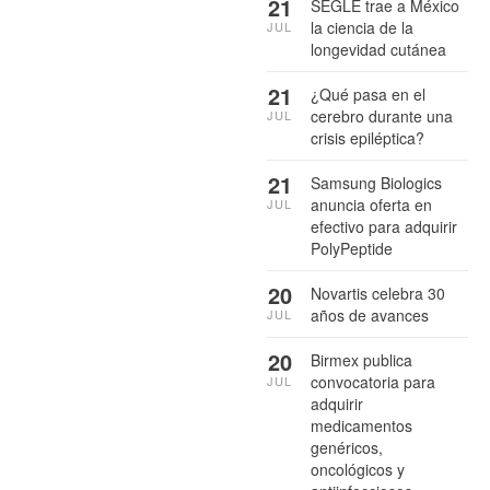
21
SEGLE trae a México
la ciencia de la
JUL
longevidad cutánea
21
¿Qué pasa en el
cerebro durante una
JUL
crisis epiléptica?
21
Samsung Biologics
anuncia oferta en
JUL
efectivo para adquirir
PolyPeptide
20
Novartis celebra 30
años de avances
JUL
20
Birmex publica
convocatoria para
JUL
adquirir
medicamentos
genéricos,
oncológicos y