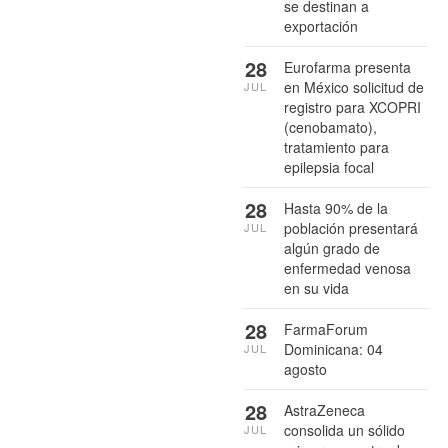
se destinan a
exportación
28
Eurofarma presenta
en México solicitud de
JUL
registro para XCOPRI
(cenobamato),
tratamiento para
epilepsia focal
28
Hasta 90% de la
población presentará
JUL
algún grado de
enfermedad venosa
en su vida
28
FarmaForum
Dominicana: 04
JUL
agosto
28
AstraZeneca
consolida un sólido
JUL