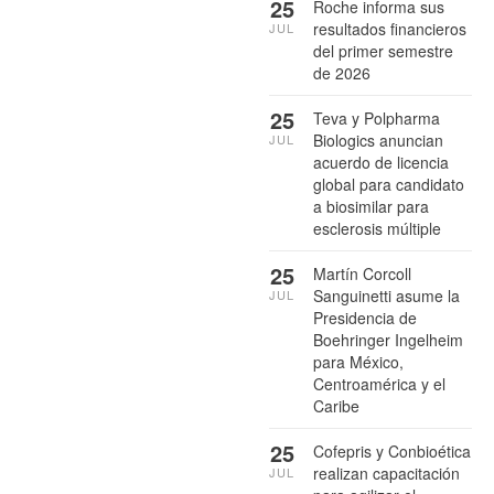
25
Roche informa sus
resultados financieros
JUL
del primer semestre
de 2026
25
Teva y Polpharma
Biologics anuncian
JUL
acuerdo de licencia
global para candidato
a biosimilar para
esclerosis múltiple
25
Martín Corcoll
Sanguinetti asume la
JUL
Presidencia de
Boehringer Ingelheim
para México,
Centroamérica y el
Caribe
25
Cofepris y Conbioética
realizan capacitación
JUL