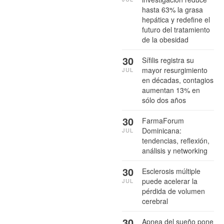
hasta 63% la grasa
hepática y redefine el
futuro del tratamiento
de la obesidad
30
Sífilis registra su
mayor resurgimiento
JUL
en décadas, contagios
aumentan 13% en
sólo dos años
30
FarmaForum
Dominicana:
JUL
tendencias, reflexión,
análisis y networking
30
Esclerosis múltiple
puede acelerar la
JUL
pérdida de volumen
cerebral
30
Apnea del sueño pone