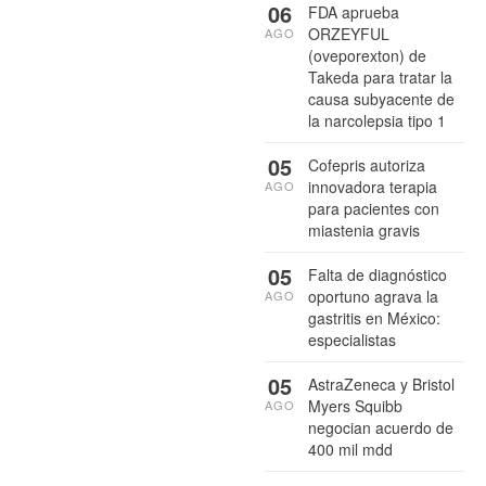
06
FDA aprueba
ORZEYFUL
AGO
(oveporexton) de
Takeda para tratar la
causa subyacente de
la narcolepsia tipo 1
05
Cofepris autoriza
innovadora terapia
AGO
para pacientes con
miastenia gravis
05
Falta de diagnóstico
oportuno agrava la
AGO
gastritis en México:
especialistas
05
AstraZeneca y Bristol
Myers Squibb
AGO
negocian acuerdo de
400 mil mdd