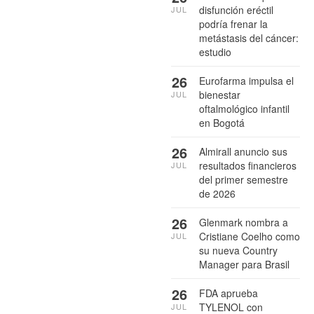
disfunción eréctil
JUL
podría frenar la
metástasis del cáncer:
estudio
26
Eurofarma impulsa el
bienestar
JUL
oftalmológico infantil
en Bogotá
26
Almirall anuncio sus
resultados financieros
JUL
del primer semestre
de 2026
26
Glenmark nombra a
Cristiane Coelho como
JUL
su nueva Country
Manager para Brasil
26
FDA aprueba
TYLENOL con
JUL