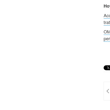
Ho
Acc
tra
OMS
per