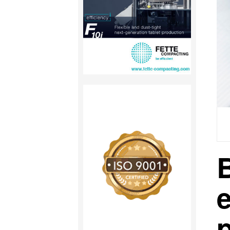
B
e
p