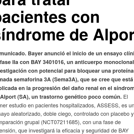
pacientes con
síndrome de Alpor
municado. Bayer anunció el inicio de un ensayo clín
 fase IIa con BAY 3401016, un anticuerpo monoclonal
vestigación con potencial para bloquear una proteína
amada semaforina 3A (Sema3A), que se cree que está
plicada en la progresión del daño renal en el síndro
El
 Alport (SA), un trastorno genético poco común.
mer estudio en pacientes hospitalizados, ASSESS, es u
ayo aleatorizado, doble ciego, controlado con placebo y
mparación grupal (NCT07211685), con una fase de
ensión, que investigará la eficacia y seguridad de BAY