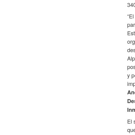
340
“El
par
Es
org
des
Al
pos
y p
imp
An
De
In
El 
que