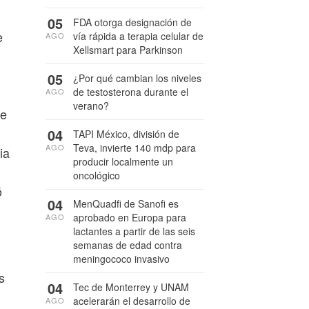
05
FDA otorga designación de
e
vía rápida a terapia celular de
AGO
Xellsmart para Parkinson
05
¿Por qué cambian los niveles
de testosterona durante el
AGO
verano?
de
04
TAPI México, división de
Teva, invierte 140 mdp para
AGO
ia
producir localmente un
oncológico
ó
04
MenQuadfi de Sanofi es
aprobado en Europa para
AGO
lactantes a partir de las seis
semanas de edad contra
meningococo invasivo
s
04
Tec de Monterrey y UNAM
acelerarán el desarrollo de
AGO