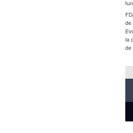
fun
FDA
de 
Evo
la 
de 