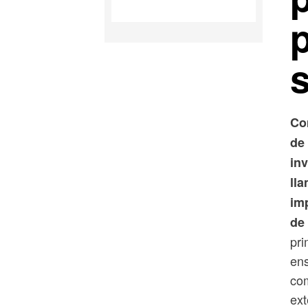
Co
de
in
ll
im
de
pri
ens
co
ext