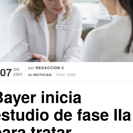
07
por
REDACCIÓN C
DIC
2025
en
Visto: 2456
NOTICIAS
ayer inicia
studio de fase IIa
ara tratar