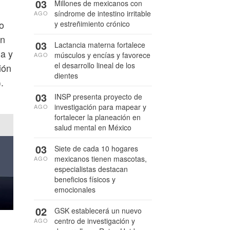
03
Millones de mexicanos con
síndrome de intestino irritable
AGO
o
y estreñimiento crónico
on
03
Lactancia materna fortalece
da y
músculos y encías y favorece
AGO
el desarrollo lineal de los
ión
dientes
.
03
INSP presenta proyecto de
investigación para mapear y
AGO
fortalecer la planeación en
salud mental en México
03
Siete de cada 10 hogares
mexicanos tienen mascotas,
AGO
especialistas destacan
beneficios físicos y
emocionales
02
GSK establecerá un nuevo
centro de investigación y
AGO