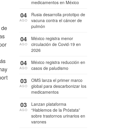
,
medicamentos en México
04
Rusia desarrolla prototipo de
vacuna contra el cáncer de
AGO
pulmón
o de
as
04
México registra menor
por
circulación de Covid-19 en
AGO
2026
más
04
México registra reducción en
casos de paludismo
 hay
AGO
port
03
OMS lanza el primer marco
global para descarbonizar los
AGO
medicamentos
03
Lanzan plataforma
“Hablemos de la Próstata”
AGO
sobre trastornos urinarios en
varones