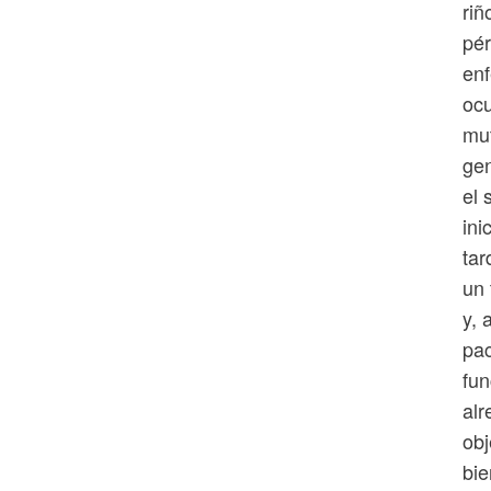
riñ
pér
enf
ocu
mut
gen
el 
ini
tar
un 
y, 
pac
fun
alr
obj
bie