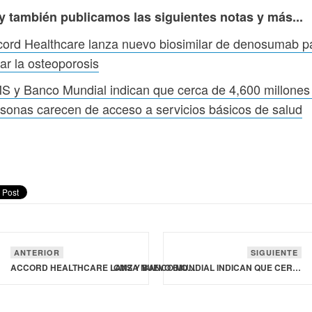
y también publicamos las siguientes notas y más...
ord Healthcare lanza nuevo biosimilar de denosumab p
tar la osteoporosis
 y Banco Mundial indican que cerca de 4,600 millones
sonas carecen de acceso a servicios básicos de salud
ANTERIOR
SIGUIENTE
ACCORD HEALTHCARE LANZA NUEVO BIOSIMILAR DE DENOSUMAB PARA TRATAR LA OSTEOPOROSIS
OMS Y BANCO MUNDIAL INDICAN QUE CERCA DE 4,600 MILLONES DE PERSONAS CARECEN DE ACCESO A SERVICIOS BÁSICOS DE SALUD