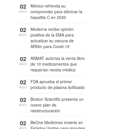
02
México refrenda su
compromiso para eliminar la
AGO
hepatitis C en 2030
02
Moderna recibe opinión
positiva de la EMA para
AGO
actualizar su vacuna de
ARNm para Covid-19
02
ANMAT autoriza la venta libre
de 10 medicamentos que
AGO
requerían receta médica
02
FDA aprueba el primer
producto de plasma liofilizado
AGO
02
Boston Scientific presenta un
nuevo plan de
AGO
reestructuración
02
BeOne Medicines invierte en
Estados Unidos para impulsar
AGO