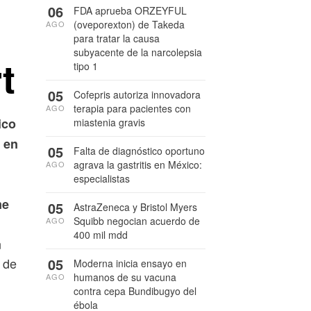
06
FDA aprueba ORZEYFUL
(oveporexton) de Takeda
AGO
para tratar la causa
subyacente de la narcolepsia
t
tipo 1
05
Cofepris autoriza innovadora
terapia para pacientes con
AGO
ico
miastenia gravis
 en
05
Falta de diagnóstico oportuno
agrava la gastritis en México:
AGO
especialistas
me
05
AstraZeneca y Bristol Myers
Squibb negocian acuerdo de
AGO
400 mil mdd
n
05
 de
Moderna inicia ensayo en
humanos de su vacuna
AGO
contra cepa Bundibugyo del
ébola