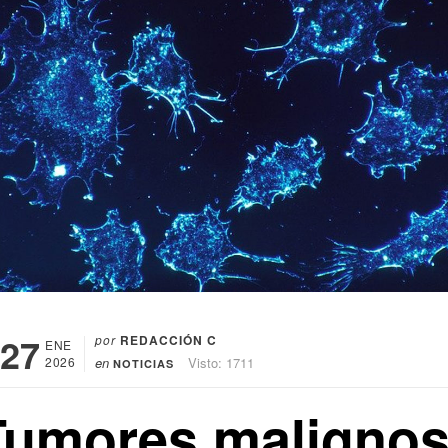
27
por
REDACCIÓN C
ENE
2026
en
Visto: 1711
NOTICIAS
Tumores maligno