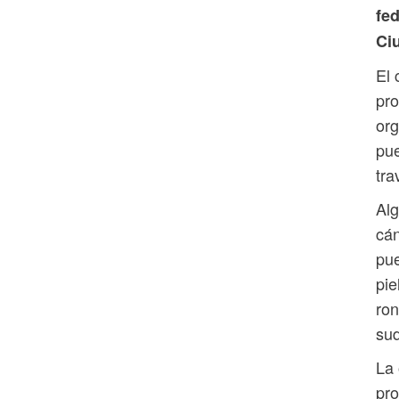
fed
Ci
El 
pro
org
pue
tra
Alg
cán
pue
pie
ron
sud
La 
pro