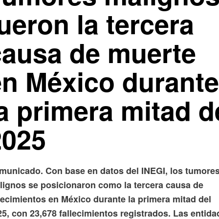
ueron la tercera
causa de muerte
en México durante
la primera mitad d
2025
municado. Con base en datos del INEGI, los tumore
lignos se posicionaron como la tercera causa de
lecimientos en México durante la primera mitad del
5, con 23,678 fallecimientos registrados. Las entid