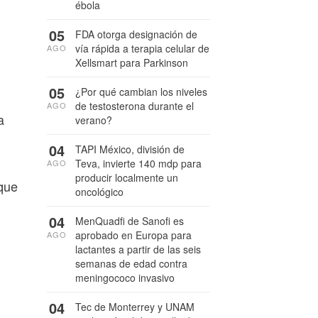
ébola
05
FDA otorga designación de
vía rápida a terapia celular de
AGO
Xellsmart para Parkinson
05
¿Por qué cambian los niveles
de testosterona durante el
AGO
a
verano?
04
TAPI México, división de
Teva, invierte 140 mdp para
AGO
producir localmente un
 que
oncológico
04
MenQuadfi de Sanofi es
aprobado en Europa para
AGO
lactantes a partir de las seis
semanas de edad contra
meningococo invasivo
04
Tec de Monterrey y UNAM