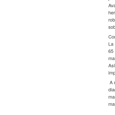
Ava
her
rob
sob
Co
La 
65 
may
Así
imp
A n
dia
mam
may