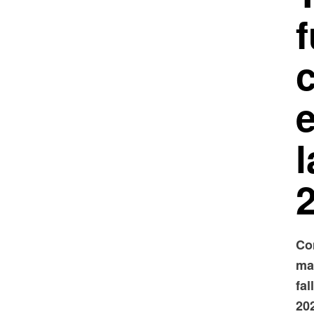
f
Co
ma
fal
202