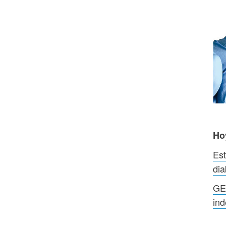
Ho
Est
dia
GE 
in