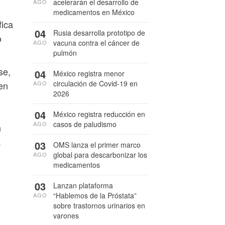
acelerarán el desarrollo de
AGO
medicamentos en México
fica
04
Rusia desarrolla prototipo de
o
vacuna contra el cáncer de
AGO
pulmón
se,
04
México registra menor
circulación de Covid-19 en
AGO
en
2026
04
México registra reducción en
casos de paludismo
AGO
n
.
03
OMS lanza el primer marco
global para descarbonizar los
AGO
medicamentos
03
Lanzan plataforma
“Hablemos de la Próstata”
AGO
sobre trastornos urinarios en
varones