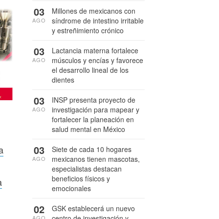
03
Millones de mexicanos con
síndrome de intestino irritable
AGO
y estreñimiento crónico
03
Lactancia materna fortalece
músculos y encías y favorece
AGO
el desarrollo lineal de los
dientes
03
INSP presenta proyecto de
investigación para mapear y
AGO
fortalecer la planeación en
salud mental en México
03
a
Siete de cada 10 hogares
mexicanos tienen mascotas,
AGO
especialistas destacan
beneficios físicos y
a
emocionales
02
GSK establecerá un nuevo
centro de investigación y
AGO