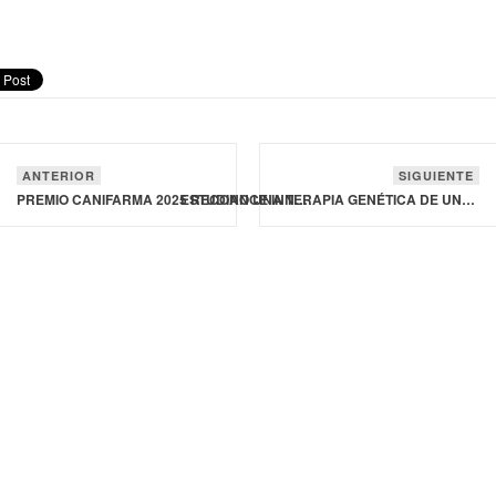
ANTERIOR
SIGUIENTE
PREMIO CANIFARMA 2025 RECONOCE INNOVACIÓN CIENTÍFICA CON IMPACTO EN SALUD PÚBLICA
ESTUDIAN UNA TERAPIA GENÉTICA DE UNA SOLA APLICACIÓN PARA LA DIABETES