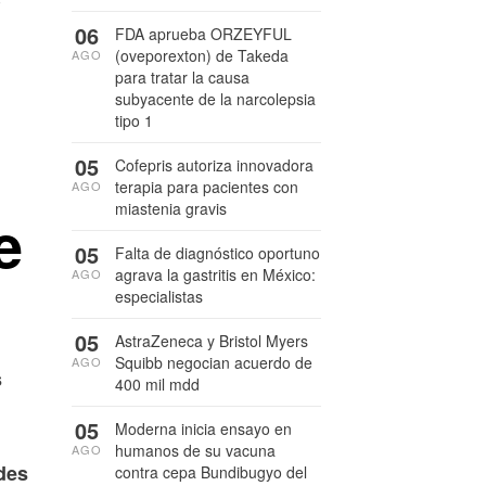
06
FDA aprueba ORZEYFUL
(oveporexton) de Takeda
AGO
para tratar la causa
subyacente de la narcolepsia
tipo 1
05
Cofepris autoriza innovadora
terapia para pacientes con
AGO
miastenia gravis
e
05
Falta de diagnóstico oportuno
agrava la gastritis en México:
AGO
especialistas
05
AstraZeneca y Bristol Myers
Squibb negocian acuerdo de
AGO
s
400 mil mdd
05
Moderna inicia ensayo en
humanos de su vacuna
AGO
ades
contra cepa Bundibugyo del