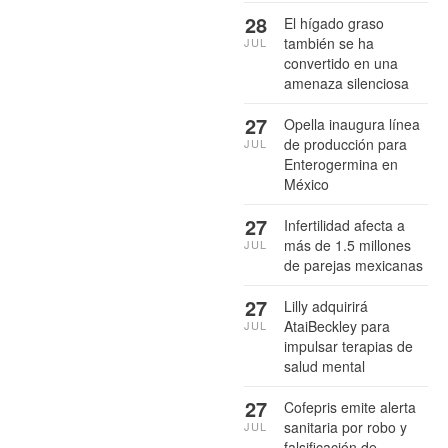
28
El hígado graso
también se ha
JUL
convertido en una
amenaza silenciosa
27
Opella inaugura línea
de producción para
JUL
Enterogermina en
México
27
Infertilidad afecta a
más de 1.5 millones
JUL
de parejas mexicanas
27
Lilly adquirirá
AtaiBeckley para
JUL
impulsar terapias de
salud mental
27
Cofepris emite alerta
sanitaria por robo y
JUL
falsificación de