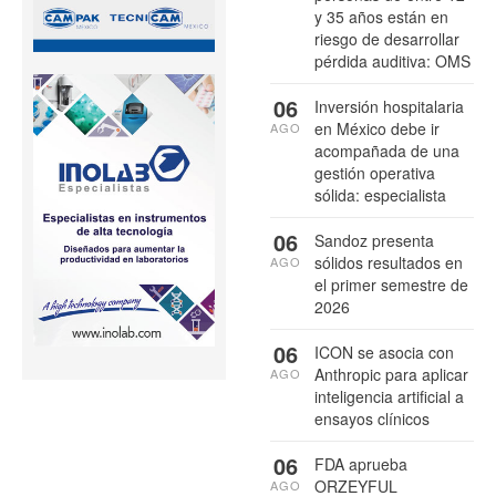
y 35 años están en
riesgo de desarrollar
pérdida auditiva: OMS
06
Inversión hospitalaria
en México debe ir
AGO
acompañada de una
gestión operativa
sólida: especialista
06
Sandoz presenta
sólidos resultados en
AGO
el primer semestre de
2026
06
ICON se asocia con
Anthropic para aplicar
AGO
inteligencia artificial a
ensayos clínicos
06
FDA aprueba
ORZEYFUL
AGO