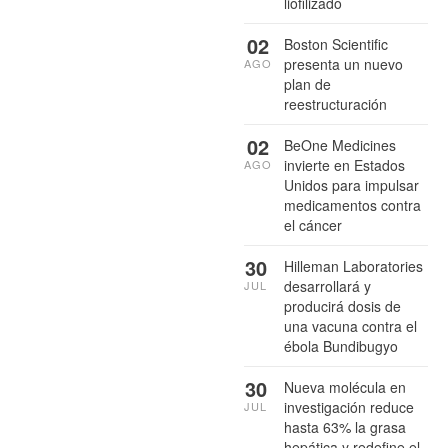
liofilizado
02
Boston Scientific
presenta un nuevo
AGO
plan de
reestructuración
02
BeOne Medicines
invierte en Estados
AGO
Unidos para impulsar
medicamentos contra
el cáncer
30
Hilleman Laboratories
desarrollará y
JUL
producirá dosis de
una vacuna contra el
ébola Bundibugyo
30
Nueva molécula en
investigación reduce
JUL
hasta 63% la grasa
hepática y redefine el