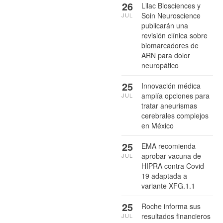
26
Lilac Biosciences y
Soin Neuroscience
JUL
publicarán una
revisión clínica sobre
biomarcadores de
ARN para dolor
neuropático
25
Innovación médica
amplía opciones para
JUL
tratar aneurismas
cerebrales complejos
en México
25
EMA recomienda
aprobar vacuna de
JUL
HIPRA contra Covid-
19 adaptada a
variante XFG.1.1
25
Roche informa sus
resultados financieros
JUL