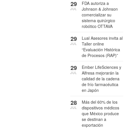
29
FDA autoriza a
Johnson & Johnson
JUL
comercializar su
sistema quirúrgico
robótico OTTAVA
29
Lual Asesores invita al
Taller online
JUL
“Evaluación Histórica
de Procesos (RAP)”
29
Ember LifeSciences y
Alfresa mejorarán la
JUL
calidad de la cadena
de frío farmacéutica
en Japón
28
Más del 60% de los
dispositivos médicos
JUL
que México produce
se destinan a
exportación