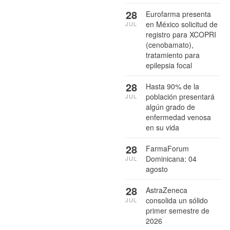
28
Eurofarma presenta
en México solicitud de
JUL
registro para XCOPRI
(cenobamato),
tratamiento para
epilepsia focal
28
Hasta 90% de la
población presentará
JUL
algún grado de
enfermedad venosa
en su vida
28
FarmaForum
Dominicana: 04
JUL
agosto
28
AstraZeneca
consolida un sólido
JUL
primer semestre de
2026