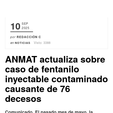
10
SEP
2025
por
REDACCIÓN C
en
Visto: 3388
NOTICIAS
ANMAT actualiza sobre
caso de fentanilo
inyectable contaminado
causante de 76
decesos
Comunicado.
El pasado mes de mayo, la