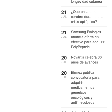
longevidad cutánea
21
¿Qué pasa en el
cerebro durante una
JUL
crisis epiléptica?
21
Samsung Biologics
anuncia oferta en
JUL
efectivo para adquirir
PolyPeptide
20
Novartis celebra 30
años de avances
JUL
20
Birmex publica
convocatoria para
JUL
adquirir
medicamentos
genéricos,
oncológicos y
antiinfecciosos