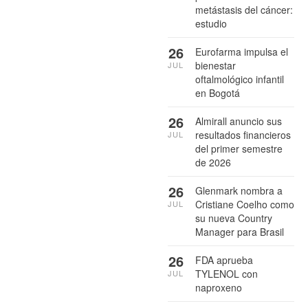
metástasis del cáncer:
estudio
26
Eurofarma impulsa el
bienestar
JUL
oftalmológico infantil
en Bogotá
26
Almirall anuncio sus
resultados financieros
JUL
del primer semestre
de 2026
26
Glenmark nombra a
Cristiane Coelho como
JUL
su nueva Country
Manager para Brasil
26
FDA aprueba
TYLENOL con
JUL
naproxeno