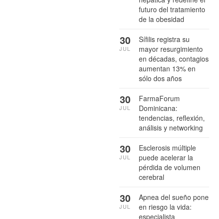
futuro del tratamiento
de la obesidad
30
Sífilis registra su
mayor resurgimiento
JUL
en décadas, contagios
aumentan 13% en
sólo dos años
30
FarmaForum
Dominicana:
JUL
tendencias, reflexión,
análisis y networking
30
Esclerosis múltiple
puede acelerar la
JUL
pérdida de volumen
cerebral
30
Apnea del sueño pone
en riesgo la vida:
JUL
especialista