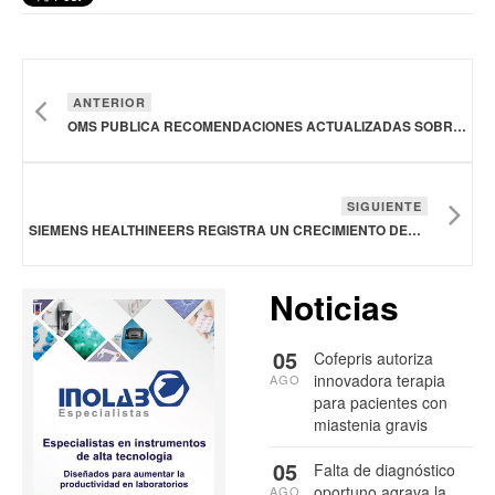
ANTERIOR
OMS PUBLICA RECOMENDACIONES ACTUALIZADAS SOBRE EL TRATAMIENTO CLÍNICO DEL VIH
SIGUIENTE
SIEMENS HEALTHINEERS REGISTRA UN CRECIMIENTO DEL 5.9% EN INGRESOS GLOBALES
Noticias
05
Cofepris autoriza
innovadora terapia
AGO
para pacientes con
miastenia gravis
05
Falta de diagnóstico
oportuno agrava la
AGO