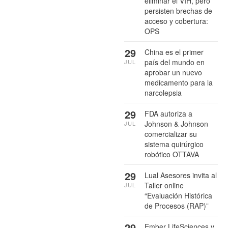
eliminar el VIH, pero
persisten brechas de
acceso y cobertura:
OPS
29
China es el primer
país del mundo en
JUL
aprobar un nuevo
medicamento para la
narcolepsia
29
FDA autoriza a
Johnson & Johnson
JUL
comercializar su
sistema quirúrgico
robótico OTTAVA
29
Lual Asesores invita al
Taller online
JUL
“Evaluación Histórica
de Procesos (RAP)”
29
Ember LifeSciences y