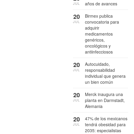
años de avances
JUL
20
Birmex publica
convocatoria para
JUL
adquirir
medicamentos
genéricos,
oncológicos y
antiinfecciosos
20
Autocuidado,
responsabilidad
JUL
individual que genera
un bien común
20
Merck inaugura una
planta en Darmstadt,
JUL
Alemania
20
47% de los mexicanos
tendrá obesidad para
JUL
2035: especialistas