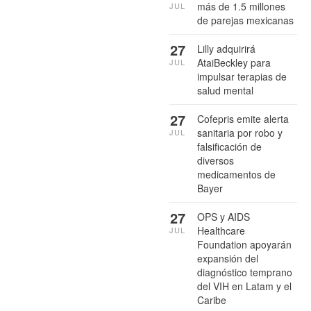
más de 1.5 millones
JUL
de parejas mexicanas
27
Lilly adquirirá
AtaiBeckley para
JUL
impulsar terapias de
salud mental
27
Cofepris emite alerta
sanitaria por robo y
JUL
falsificación de
diversos
medicamentos de
Bayer
27
OPS y AIDS
Healthcare
JUL
Foundation apoyarán
expansión del
diagnóstico temprano
del VIH en Latam y el
Caribe