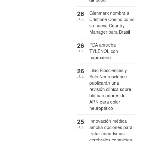
26
Glenmark nombra a
Cristiane Coelho como
JUL
su nueva Country
Manager para Brasil
26
FDA aprueba
TYLENOL con
JUL
naproxeno
26
Lilac Biosciences y
Soin Neuroscience
JUL
publicarán una
revisión clínica sobre
biomarcadores de
ARN para dolor
neuropático
25
Innovación médica
amplía opciones para
JUL
tratar aneurismas
cerebrales complejos