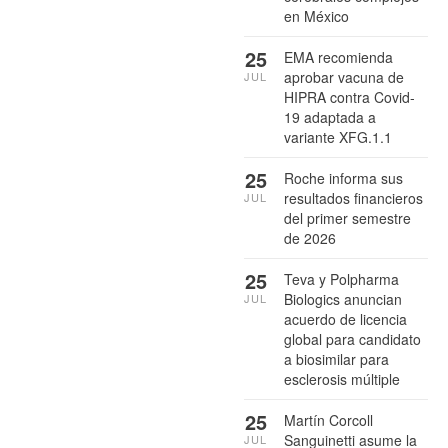
en México
25
EMA recomienda
aprobar vacuna de
JUL
HIPRA contra Covid-
19 adaptada a
variante XFG.1.1
25
Roche informa sus
resultados financieros
JUL
del primer semestre
de 2026
25
Teva y Polpharma
Biologics anuncian
JUL
acuerdo de licencia
global para candidato
a biosimilar para
esclerosis múltiple
25
Martín Corcoll
Sanguinetti asume la
JUL