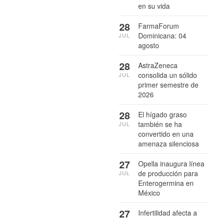
en su vida
28
FarmaForum
Dominicana: 04
JUL
agosto
28
AstraZeneca
consolida un sólido
JUL
primer semestre de
2026
28
El hígado graso
también se ha
JUL
convertido en una
amenaza silenciosa
27
Opella inaugura línea
de producción para
JUL
Enterogermina en
México
27
Infertilidad afecta a