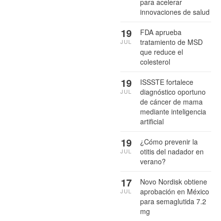
para acelerar
innovaciones de salud
19
FDA aprueba
tratamiento de MSD
JUL
que reduce el
colesterol
19
ISSSTE fortalece
diagnóstico oportuno
JUL
de cáncer de mama
mediante inteligencia
artificial
19
¿Cómo prevenir la
otitis del nadador en
JUL
verano?
17
Novo Nordisk obtiene
aprobación en México
JUL
para semaglutida 7.2
mg