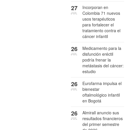
27
Incorporan en
Colombia 71 nuevos
JUL
usos terapéuticos
para fortalecer el
tratamiento contra el
cáncer infantil
26
Medicamento para la
disfunción eréctil
JUL
podría frenar la
metástasis del cáncer:
estudio
26
Eurofarma impulsa el
bienestar
JUL
oftalmológico infantil
en Bogotá
26
Almirall anuncio sus
resultados financieros
JUL
del primer semestre
de 2026