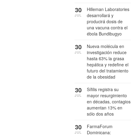
30
Hilleman Laboratories
desarrollará y
JUL
producirá dosis de
una vacuna contra el
ébola Bundibugyo
30
Nueva molécula en
investigación reduce
JUL
hasta 63% la grasa
hepática y redefine el
futuro del tratamiento
de la obesidad
30
Sífilis registra su
mayor resurgimiento
JUL
en décadas, contagios
aumentan 13% en
sólo dos años
30
FarmaForum
Dominicana:
JUL