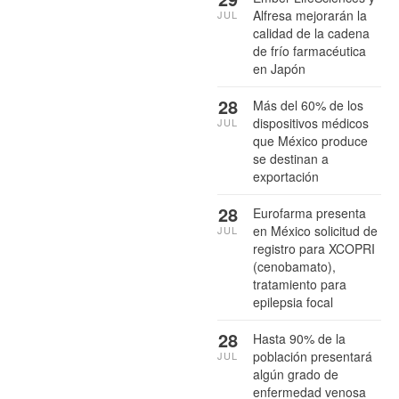
Alfresa mejorarán la
JUL
calidad de la cadena
de frío farmacéutica
en Japón
28
Más del 60% de los
dispositivos médicos
JUL
que México produce
se destinan a
exportación
28
Eurofarma presenta
en México solicitud de
JUL
registro para XCOPRI
(cenobamato),
tratamiento para
epilepsia focal
28
Hasta 90% de la
población presentará
JUL
algún grado de
enfermedad venosa