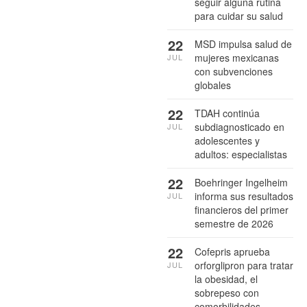
seguir alguna rutina
para cuidar su salud
22
MSD impulsa salud de
mujeres mexicanas
JUL
con subvenciones
globales
22
TDAH continúa
subdiagnosticado en
JUL
adolescentes y
adultos: especialistas
22
Boehringer Ingelheim
informa sus resultados
JUL
financieros del primer
semestre de 2026
22
Cofepris aprueba
orforglipron para tratar
JUL
la obesidad, el
sobrepeso con
comorbilidades