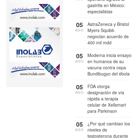
gastritis en México:
especialistas
05
AstraZeneca y Bristol
Myers Squibb
AGO
negocian acuerdo de
400 mil mdd
05
Moderna inicia ensayo
en humanos de su
AGO
vacuna contra cepa
Bundibugyo del ébola
05
FDA otorga
designación de vía
AGO
rápida a terapia
celular de Xellsmart
para Parkinson
05
¿Por qué cambian los
niveles de
AGO
testosterona durante