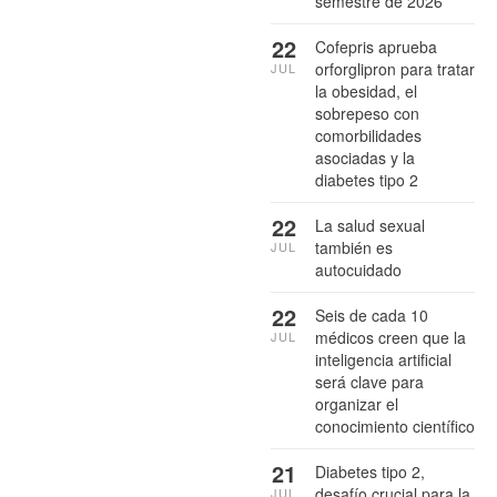
semestre de 2026
22
Cofepris aprueba
orforglipron para tratar
JUL
la obesidad, el
sobrepeso con
comorbilidades
asociadas y la
diabetes tipo 2
22
La salud sexual
también es
JUL
autocuidado
22
Seis de cada 10
médicos creen que la
JUL
inteligencia artificial
será clave para
organizar el
conocimiento científico
21
Diabetes tipo 2,
desafío crucial para la
JUL