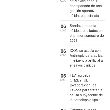
en México debe ir
AGO
acompañada de una
gestión operativa
sólida: especialista
06
Sandoz presenta
sólidos resultados en
AGO
el primer semestre de
2026
06
ICON se asocia con
Anthropic para aplicar
AGO
inteligencia artificial a
ensayos clínicos
06
FDA aprueba
ORZEYFUL
AGO
(oveporexton) de
Takeda para tratar la
causa subyacente de
la narcolepsia tipo 1
Cofepris autoriza