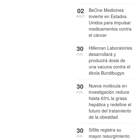
02
BeOne Medicines
invierte en Estados
AGO
Unidos para impulsar
medicamentos contra
el cáncer
30
Hilleman Laboratories
desarrollará y
JUL
producirá dosis de
una vacuna contra el
ébola Bundibugyo
30
Nueva molécula en
investigación reduce
JUL
hasta 63% la grasa
hepática y redefine el
futuro del tratamiento
de la obesidad
30
Sífilis registra su
mayor resurgimiento
JUL