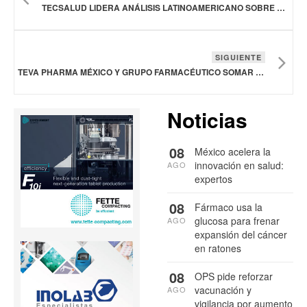
TECSALUD LIDERA ANÁLISIS LATINOAMERICANO SOBRE CHOQUE CARDIOGÉNICO
SIGUIENTE
TEVA PHARMA MÉXICO Y GRUPO FARMACÉUTICO SOMAR ANUNCIAN ALIANZA ESTRATÉGICA EN TRATAMIENTOS DEL DOLOR
Noticias
08
México acelera la
innovación en salud:
AGO
expertos
08
Fármaco usa la
glucosa para frenar
AGO
expansión del cáncer
en ratones
08
OPS pide reforzar
vacunación y
AGO
vigilancia por aumento