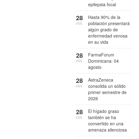
epilepsia focal
28
Hasta 90% de la
población presentará
JUL
algún grado de
enfermedad venosa
en su vida
28
FarmaForum
Dominicana: 04
JUL
agosto
28
AstraZeneca
consolida un sólido
JUL
primer semestre de
2026
28
El hígado graso
también se ha
JUL
convertido en una
amenaza silenciosa