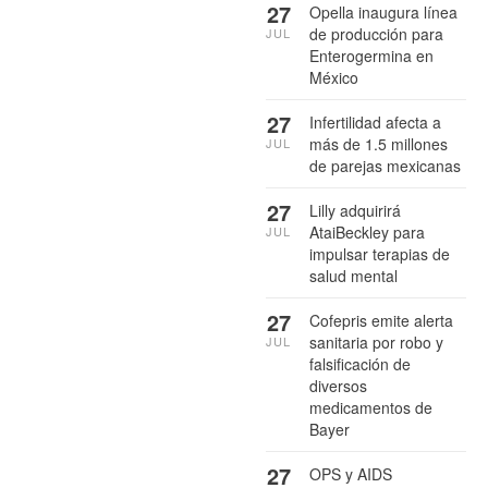
27
Opella inaugura línea
de producción para
JUL
Enterogermina en
México
27
Infertilidad afecta a
más de 1.5 millones
JUL
de parejas mexicanas
27
Lilly adquirirá
AtaiBeckley para
JUL
impulsar terapias de
salud mental
27
Cofepris emite alerta
sanitaria por robo y
JUL
falsificación de
diversos
medicamentos de
Bayer
27
OPS y AIDS