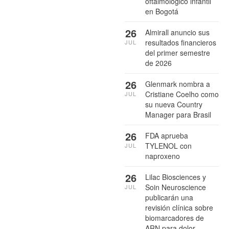
oftalmológico infantil
en Bogotá
26
Almirall anuncio sus
resultados financieros
JUL
del primer semestre
de 2026
26
Glenmark nombra a
Cristiane Coelho como
JUL
su nueva Country
Manager para Brasil
26
FDA aprueba
TYLENOL con
JUL
naproxeno
26
Lilac Biosciences y
Soin Neuroscience
JUL
publicarán una
revisión clínica sobre
biomarcadores de
ARN para dolor