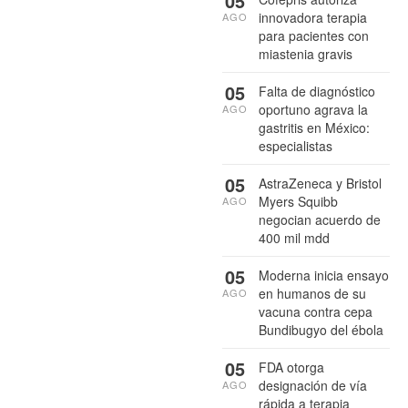
05
innovadora terapia
AGO
para pacientes con
miastenia gravis
05
Falta de diagnóstico
oportuno agrava la
AGO
gastritis en México:
especialistas
05
AstraZeneca y Bristol
Myers Squibb
AGO
negocian acuerdo de
400 mil mdd
05
Moderna inicia ensayo
en humanos de su
AGO
vacuna contra cepa
Bundibugyo del ébola
05
FDA otorga
designación de vía
AGO
rápida a terapia