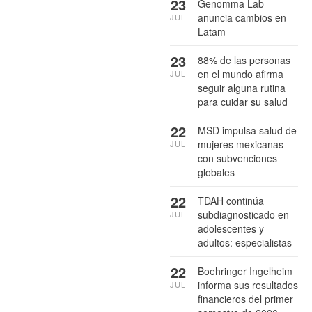
23
Genomma Lab
anuncia cambios en
JUL
Latam
23
88% de las personas
en el mundo afirma
JUL
seguir alguna rutina
para cuidar su salud
22
MSD impulsa salud de
mujeres mexicanas
JUL
con subvenciones
globales
22
TDAH continúa
subdiagnosticado en
JUL
adolescentes y
adultos: especialistas
22
Boehringer Ingelheim
informa sus resultados
JUL
financieros del primer