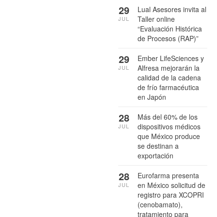
29
Lual Asesores invita al
Taller online
JUL
“Evaluación Histórica
de Procesos (RAP)”
29
Ember LifeSciences y
Alfresa mejorarán la
JUL
calidad de la cadena
de frío farmacéutica
en Japón
28
Más del 60% de los
dispositivos médicos
JUL
que México produce
se destinan a
exportación
28
Eurofarma presenta
en México solicitud de
JUL
registro para XCOPRI
(cenobamato),
tratamiento para