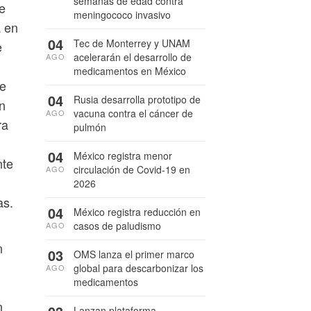
semanas de edad contra
e
meningococo invasivo
a en
04
Tec de Monterrey y UNAM
e
acelerarán el desarrollo de
AGO
medicamentos en México
de
04
Rusia desarrolla prototipo de
n
vacuna contra el cáncer de
AGO
ra
pulmón
04
México registra menor
nte
circulación de Covid-19 en
AGO
2026
as.
04
México registra reducción en
casos de paludismo
AGO
n
03
OMS lanza el primer marco
global para descarbonizar los
AGO
medicamentos
n
Lanzan plataforma