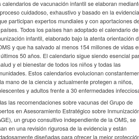
 calendarios de vacunación infantil se elaboran mediant
proceso cuidadoso, exhaustivo y basado en la evidenci
que participan expertos mundiales y con aportaciones d
 países. Todos los países han adoptado el calendario de
unización infantil, elaborado bajo la atenta orientación 
OMS y que ha salvado al menos 154 millones de vidas e
 últimos 50 años. El calendario sigue siendo esencial pa
salud y el bienestar de todos los niños y todas las
unidades. Estos calendarios evolucionan constanteme
la mano de la ciencia y actualmente protegen a niños,
lescentes y adultos frente a 30 enfermedades infeccios
das las recomendaciones sobre vacunas del Grupo de
ertos en Asesoramiento Estratégico sobre Inmunizació
GE), un grupo consultivo independiente de la OMS, se
an en una revisión rigurosa de la evidencia y están
dadosamente diseñadas para ofrecer la mejor protecció