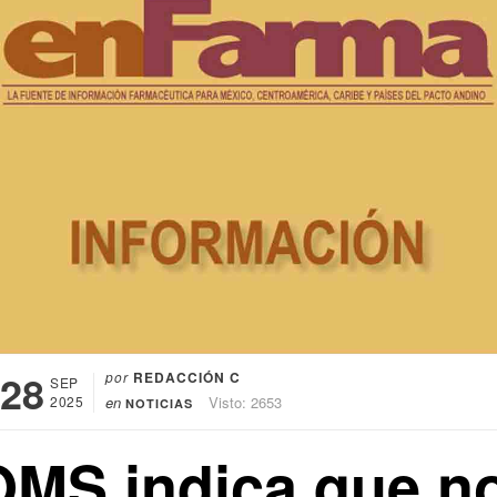
28
por
REDACCIÓN C
SEP
2025
en
Visto: 2653
NOTICIAS
OMS indica que n