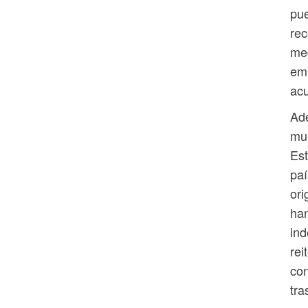
pue
re
med
emb
acu
Ade
mue
Est
paí
ori
han
in
rei
con
tra