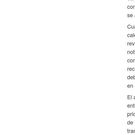
con
se 
Cua
cal
rev
not
com
rec
deb
en 
El 
ent
pri
de 
tra