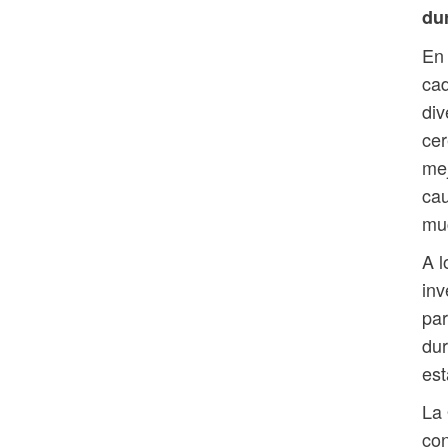
du
En 
cad
div
cer
mej
cau
muc
A l
inv
par
dur
est
La 
con