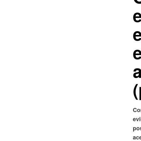
e
e
Co
ev
po
ac