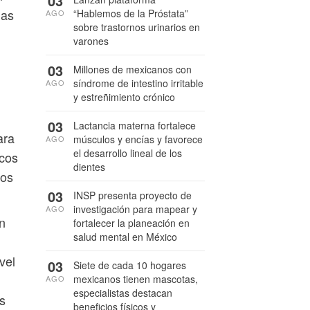
03
nas
“Hablemos de la Próstata”
AGO
sobre trastornos urinarios en
varones
03
Millones de mexicanos con
síndrome de intestino irritable
AGO
y estreñimiento crónico
03
Lactancia materna fortalece
ara
músculos y encías y favorece
AGO
el desarrollo lineal de los
icos
dientes
pos
03
INSP presenta proyecto de
investigación para mapear y
AGO
an
fortalecer la planeación en
salud mental en México
vel
03
Siete de cada 10 hogares
mexicanos tienen mascotas,
AGO
especialistas destacan
es
beneficios físicos y