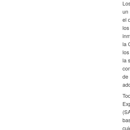
Los
un 
el 
los
inm
la 
los
la 
com
de 
ado
To
Exp
(SA
bas
cui