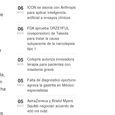
06
ICON se asocia con Anthropic
para aplicar inteligencia
AGO
de
artificial a ensayos clínicos
06
FDA aprueba ORZEYFUL
(oveporexton) de Takeda
AGO
para tratar la causa
subyacente de la narcolepsia
tipo 1
r
05
Cofepris autoriza innovadora
terapia para pacientes con
AGO
miastenia gravis
la,
05
Falta de diagnóstico oportuno
én
agrava la gastritis en México:
AGO
 ha
especialistas
05
AstraZeneca y Bristol Myers
Squibb negocian acuerdo de
AGO
400 mil mdd
es