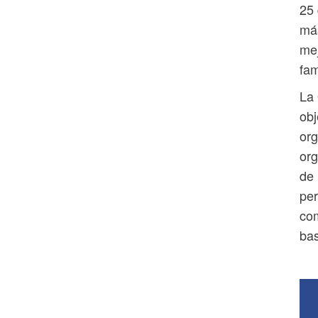
25
más
mej
fam
La 
obj
org
org
de 
per
com
bas