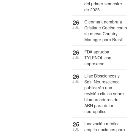
del primer semestre
de 2026
26
Glenmark nombra a
Cristiane Coelho como
JUL
su nueva Country
Manager para Brasil
26
FDA aprueba
TYLENOL con
JUL
naproxeno
26
Lilac Biosciences y
Soin Neuroscience
JUL
publicarán una
revisión clínica sobre
biomarcadores de
ARN para dolor
neuropático
25
Innovación médica
amplía opciones para
JUL