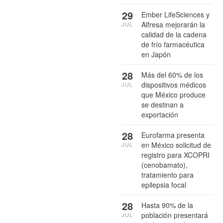
29
Ember LifeSciences y
Alfresa mejorarán la
JUL
calidad de la cadena
de frío farmacéutica
en Japón
28
Más del 60% de los
dispositivos médicos
JUL
que México produce
se destinan a
exportación
28
Eurofarma presenta
en México solicitud de
JUL
registro para XCOPRI
(cenobamato),
tratamiento para
epilepsia focal
28
Hasta 90% de la
población presentará
JUL