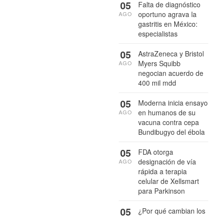
05
Falta de diagnóstico
oportuno agrava la
AGO
gastritis en México:
especialistas
05
AstraZeneca y Bristol
Myers Squibb
AGO
negocian acuerdo de
400 mil mdd
05
Moderna inicia ensayo
en humanos de su
AGO
vacuna contra cepa
Bundibugyo del ébola
05
FDA otorga
designación de vía
AGO
rápida a terapia
celular de Xellsmart
para Parkinson
05
¿Por qué cambian los