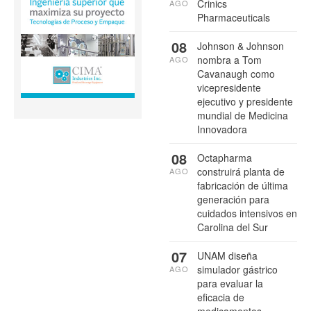
Crinics
AGO
Pharmaceuticals
08
Johnson & Johnson
nombra a Tom
AGO
Cavanaugh como
vicepresidente
ejecutivo y presidente
mundial de Medicina
Innovadora
08
Octapharma
construirá planta de
AGO
fabricación de última
generación para
cuidados intensivos en
Carolina del Sur
07
UNAM diseña
simulador gástrico
AGO
para evaluar la
eficacia de