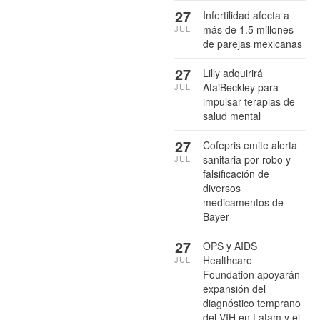
27
Infertilidad afecta a
más de 1.5 millones
JUL
de parejas mexicanas
27
Lilly adquirirá
AtaiBeckley para
JUL
impulsar terapias de
salud mental
27
Cofepris emite alerta
sanitaria por robo y
JUL
falsificación de
diversos
medicamentos de
Bayer
27
OPS y AIDS
Healthcare
JUL
Foundation apoyarán
expansión del
diagnóstico temprano
del VIH en Latam y el