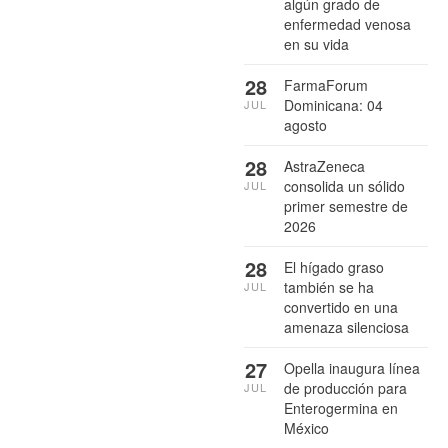
algún grado de
enfermedad venosa
en su vida
28
FarmaForum
Dominicana: 04
JUL
agosto
28
AstraZeneca
consolida un sólido
JUL
primer semestre de
2026
28
El hígado graso
también se ha
JUL
convertido en una
amenaza silenciosa
27
Opella inaugura línea
de producción para
JUL
Enterogermina en
México