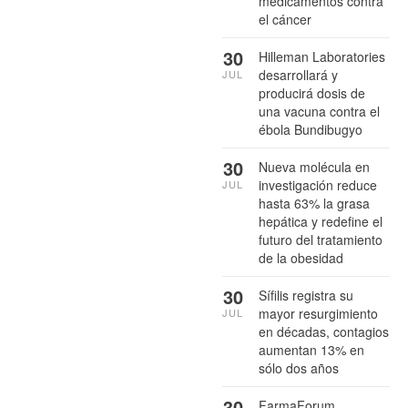
medicamentos contra
el cáncer
30
Hilleman Laboratories
desarrollará y
JUL
producirá dosis de
una vacuna contra el
ébola Bundibugyo
30
Nueva molécula en
investigación reduce
JUL
hasta 63% la grasa
hepática y redefine el
futuro del tratamiento
de la obesidad
30
Sífilis registra su
mayor resurgimiento
JUL
en décadas, contagios
aumentan 13% en
sólo dos años
30
FarmaForum