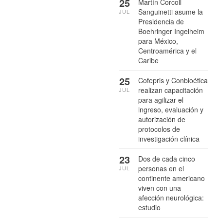
25
Martín Corcoll
Sanguinetti asume la
JUL
Presidencia de
Boehringer Ingelheim
para México,
Centroamérica y el
Caribe
25
Cofepris y Conbioética
realizan capacitación
JUL
para agilizar el
ingreso, evaluación y
autorización de
protocolos de
investigación clínica
23
Dos de cada cinco
personas en el
JUL
continente americano
viven con una
afección neurológica:
estudio