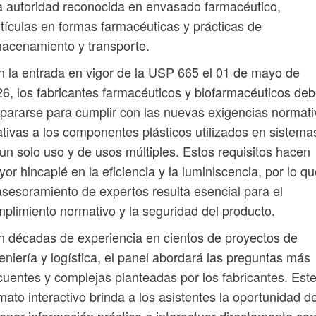
 autoridad reconocida en envasado farmacéutico,
tículas en formas farmacéuticas y prácticas de
acenamiento y transporte.
 la entrada en vigor de la USP 665 el 01 de mayo de
6, los fabricantes farmacéuticos y biofarmacéuticos de
pararse para cumplir con las nuevas exigencias normat
ativas a los componentes plásticos utilizados en sistema
un solo uso y de usos múltiples. Estos requisitos hacen
or hincapié en la eficiencia y la luminiscencia, por lo q
asesoramiento de expertos resulta esencial para el
plimiento normativo y la seguridad del producto.
 décadas de experiencia en cientos de proyectos de
eniería y logística, el panel abordará las preguntas más
cuentes y complejas planteadas por los fabricantes. Est
mato interactivo brinda a los asistentes la oportunidad d
ener información práctica e interactuar directamente co