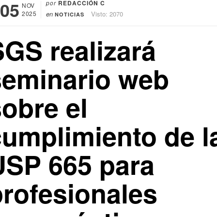
05
por
REDACCIÓN C
NOV
2025
en
Visto: 2070
NOTICIAS
SGS realizará
seminario web
obre el
cumplimiento de l
USP 665 para
profesionales