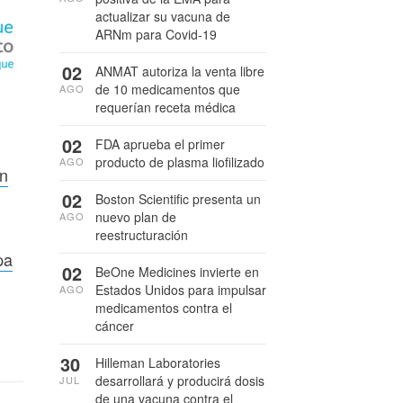
actualizar su vacuna de
ARNm para Covid-19
02
ANMAT autoriza la venta libre
de 10 medicamentos que
AGO
requerían receta médica
02
FDA aprueba el primer
producto de plasma liofilizado
AGO
on
02
Boston Scientific presenta un
nuevo plan de
AGO
reestructuración
pa
02
BeOne Medicines invierte en
Estados Unidos para impulsar
AGO
medicamentos contra el
cáncer
30
Hilleman Laboratories
desarrollará y producirá dosis
JUL
de una vacuna contra el