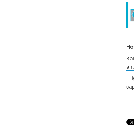
Ho
Kai
an
Lil
cap