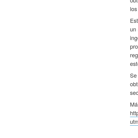
los
Est
un 
ing
pro
reg
est
Se 
obt
sec
Más
ht
ut