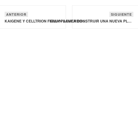
ANTERIOR
SIGUIENTE
KAIGENE Y CELLTRION FIRMAN ACUERDO PARA NUEVAS TERAPIAS CON ANTICUERPOS EN ENFERMEDADES AUTOINMUNES
LILLY PLANEA CONSTRUIR UNA NUEVA PLANTA PARA AUMENTAR SU CAPACIDAD DE FABRICACIÓN DE MEDICAMENTOS ORALES EN EUROPA