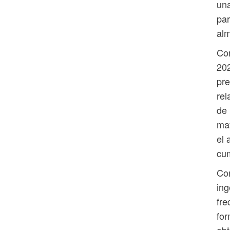
una
par
alm
Con
202
pre
rel
de 
may
el 
cum
Con
ing
fre
for
obt