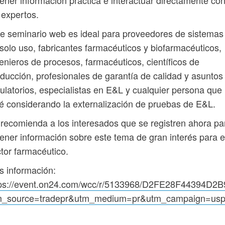
 expertos.
e seminario web es ideal para proveedores de sistemas
solo uso, fabricantes farmacéuticos y biofarmacéuticos,
enieros de procesos, farmacéuticos, científicos de
ducción, profesionales de garantía de calidad y asuntos
ulatorios, especialistas en E&L y cualquier persona que
é considerando la externalización de pruebas de E&L.
recomienda a los interesados ​​que se registren ahora pa
ener información sobre este tema de gran interés para e
tor farmacéutico.
 información:
tps://event.on24.com/wcc/r/5133968/D2FE28F44394
m_source=tradepr&utm_medium=pr&utm_campaign=usp