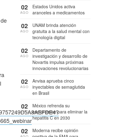
02
Estados Unidos activa
aranceles a medicamentos
AGO
 de
02
UNAM brinda atención
gratuita a la salud mental con
AGO
tecnología digital
02
Departamento de
investigación y desarrollo de
AGO
Novartis impulsa próximas
innovaciones revolucionarias
ra
02
Anvisa aprueba cinco
l
inyectables de semaglutida
AGO
en Brasil
02
México refrenda su
D2B9757249D5A8AEFDE4?
compromiso para eliminar la
AGO
hepatitis C en 2030
665_webinar
02
Moderna recibe opinión
positiva de la EMA para
AGO