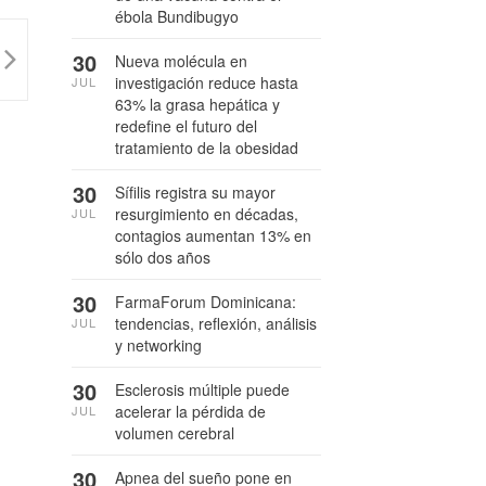
ébola Bundibugyo
30
Nueva molécula en
investigación reduce hasta
JUL
63% la grasa hepática y
redefine el futuro del
tratamiento de la obesidad
30
Sífilis registra su mayor
resurgimiento en décadas,
JUL
contagios aumentan 13% en
sólo dos años
30
FarmaForum Dominicana:
tendencias, reflexión, análisis
JUL
y networking
30
Esclerosis múltiple puede
acelerar la pérdida de
JUL
volumen cerebral
30
Apnea del sueño pone en