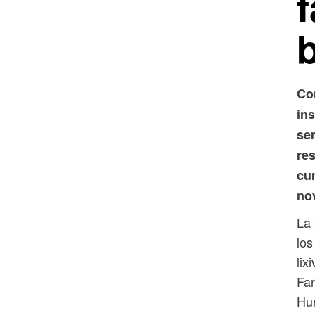
Co
ins
sem
res
cu
no
La 
los
lix
Fa
Hun