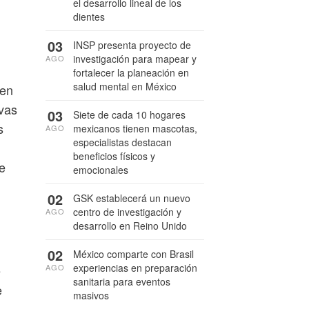
el desarrollo lineal de los
dientes
03
INSP presenta proyecto de
investigación para mapear y
AGO
fortalecer la planeación en
salud mental en México
ben
ivas
03
Siete de cada 10 hogares
s
mexicanos tienen mascotas,
AGO
especialistas destacan
beneficios físicos y
ue
emocionales
02
GSK establecerá un nuevo
centro de investigación y
AGO
desarrollo en Reino Unido
02
México comparte con Brasil
experiencias en preparación
e
AGO
sanitaria para eventos
e
masivos
n