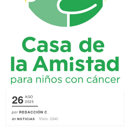
26
AGO
2025
por
REDACCIÓN C
en
Visto: 2340
NOTICIAS