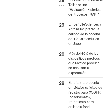
29
Taller online
JUL
“Evaluación Histórica
de Procesos (RAP)”
29
Ember LifeSciences y
Alfresa mejorarán la
JUL
calidad de la cadena
de frío farmacéutica
en Japón
28
Más del 60% de los
dispositivos médicos
JUL
que México produce
se destinan a
exportación
28
Eurofarma presenta
en México solicitud de
JUL
registro para XCOPRI
(cenobamato),
tratamiento para
epilepsia focal