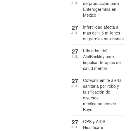
de producción para
JUL
Enterogermina en
México
27
Infertilidad afecta a
más de 1.5 millones
JUL
de parejas mexicanas
27
Lilly adquirirá
AtaiBeckley para
JUL
impulsar terapias de
salud mental
27
Cofepris emite alerta
sanitaria por robo y
JUL
falsificación de
diversos
medicamentos de
Bayer
27
OPS y AIDS
Healthcare
JUL