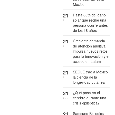
México
21
Hasta 80% del daño
solar que recibe una
JUL
persona ocurre antes
de los 18 años
21
Creciente demanda
de atención auditiva
JUL
impulsa nuevos retos
para la innovación y el
acceso en Latam
21
SEGLE trae a México
la ciencia de la
JUL
longevidad cutánea
21
¿Qué pasa en el
cerebro durante una
JUL
crisis epiléptica?
21
Samsung Biologics