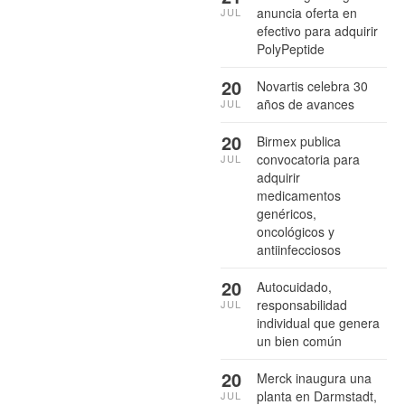
anuncia oferta en
JUL
efectivo para adquirir
PolyPeptide
20
Novartis celebra 30
años de avances
JUL
20
Birmex publica
convocatoria para
JUL
adquirir
medicamentos
genéricos,
oncológicos y
antiinfecciosos
20
Autocuidado,
responsabilidad
JUL
individual que genera
un bien común
20
Merck inaugura una
planta en Darmstadt,
JUL