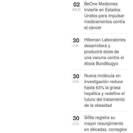
02
BeOne Medicines
invierte en Estados
AGO
Unidos para impulsar
medicamentos contra
el cáncer
30
Hilleman Laboratories
desarrollará y
JUL
producirá dosis de
una vacuna contra el
ébola Bundibugyo
30
Nueva molécula en
investigación reduce
JUL
hasta 63% la grasa
hepática y redefine el
futuro del tratamiento
de la obesidad
30
Sífilis registra su
mayor resurgimiento
JUL
en décadas, contagios