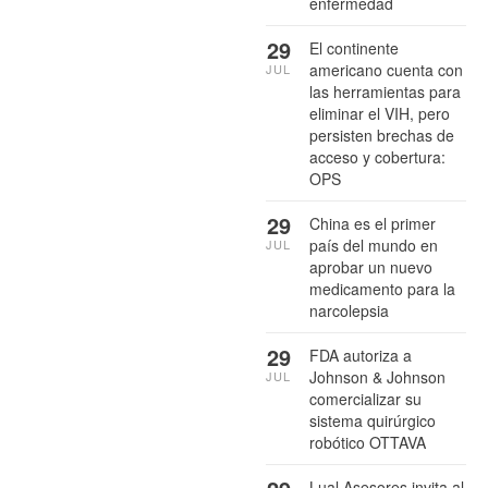
enfermedad
29
El continente
americano cuenta con
JUL
las herramientas para
eliminar el VIH, pero
persisten brechas de
acceso y cobertura:
OPS
29
China es el primer
país del mundo en
JUL
aprobar un nuevo
medicamento para la
narcolepsia
29
FDA autoriza a
Johnson & Johnson
JUL
comercializar su
sistema quirúrgico
robótico OTTAVA
Lual Asesores invita al