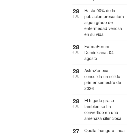
28
Hasta 90% de la
población presentará
JUL
algún grado de
enfermedad venosa
en su vida
28
FarmaForum
Dominicana: 04
JUL
agosto
28
AstraZeneca
consolida un sólido
JUL
primer semestre de
2026
28
El hígado graso
también se ha
JUL
convertido en una
amenaza silenciosa
27
Opella inaugura línea