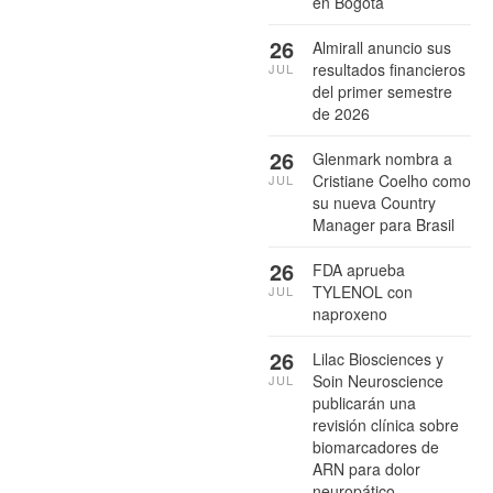
en Bogotá
26
Almirall anuncio sus
resultados financieros
JUL
del primer semestre
de 2026
26
Glenmark nombra a
Cristiane Coelho como
JUL
su nueva Country
Manager para Brasil
26
FDA aprueba
TYLENOL con
JUL
naproxeno
26
Lilac Biosciences y
Soin Neuroscience
JUL
publicarán una
revisión clínica sobre
biomarcadores de
ARN para dolor
neuropático