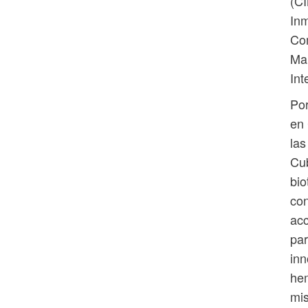
(CI
Inm
Com
Mar
Int
Por
en 
las
Cub
bio
con
acc
par
inn
hem
mis