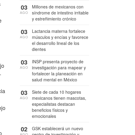
a
03
Millones de mexicanos con
síndrome de intestino irritable
AGO
y estreñimiento crónico
e
03
Lactancia materna fortalece
músculos y encías y favorece
AGO
el desarrollo lineal de los
dientes
03
INSP presenta proyecto de
jo
investigación para mapear y
AGO
-
fortalecer la planeación en
salud mental en México
cia
03
Siete de cada 10 hogares
mexicanos tienen mascotas,
AGO
especialistas destacan
ejo
beneficios físicos y
emocionales
02
GSK establecerá un nuevo
o
centro de investigación y
AGO