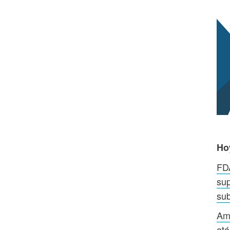
Ho
FDA
sup
su
Aml
ató