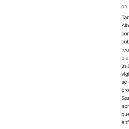
de 
Tam
Alb
con
cub
rea
bio
tra
vig
se 
pro
San
apr
que
enf