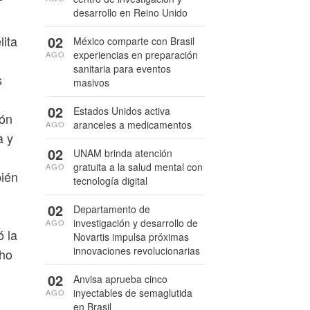
desarrollo en Reino Unido
lita
02
México comparte con Brasil
experiencias en preparación
AGO
sanitaria para eventos
s
masivos
02
Estados Unidos activa
ión
aranceles a medicamentos
AGO
a y
02
UNAM brinda atención
gratuita a la salud mental con
AGO
bién
tecnología digital
02
Departamento de
investigación y desarrollo de
AGO
ó la
Novartis impulsa próximas
innovaciones revolucionarias
cho
02
Anvisa aprueba cinco
inyectables de semaglutida
AGO
en Brasil