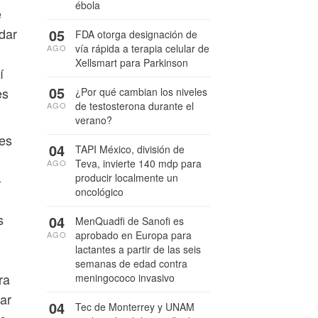
ébola
e
 dar
05
FDA otorga designación de
vía rápida a terapia celular de
AGO
Xellsmart para Parkinson
í
05
es
¿Por qué cambian los niveles
de testosterona durante el
AGO
verano?
es
04
TAPI México, división de
Teva, invierte 140 mdp para
AGO
-
producir localmente un
oncológico
s
04
MenQuadfi de Sanofi es
aprobado en Europa para
AGO
;
lactantes a partir de las seis
semanas de edad contra
ra
meningococo invasivo
ar
04
Tec de Monterrey y UNAM