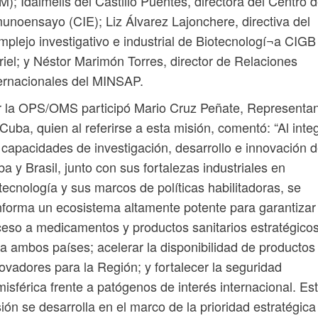
M); Idalmelis del Castillo Puentes, directora del Centro 
unoensayo (CIE); Liz Álvarez Lajonchere, directiva del
plejo investigativo e industrial de Biotecnologí¬a CIGB
iel; y Néstor Marimón Torres, director de Relaciones
ernacionales del MINSAP.
 la OPS/OMS participó Mario Cruz Peñate, Representa
Cuba, quien al referirse a esta misión, comentó: “Al inte
 capacidades de investigación, desarrollo e innovación 
a y Brasil, junto con sus fortalezas industriales en
tecnología y sus marcos de políticas habilitadoras, se
forma un ecosistema altamente potente para garantizar 
eso a medicamentos y productos sanitarios estratégico
a ambos países; acelerar la disponibilidad de productos
ovadores para la Región; y fortalecer la seguridad
isférica frente a patógenos de interés internacional. Es
ión se desarrolla en el marco de la prioridad estratégica