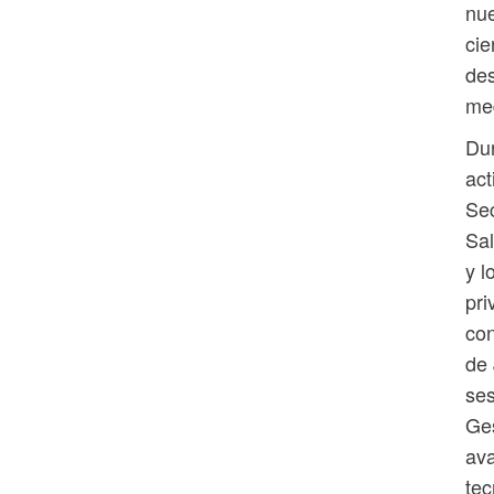
nue
cie
des
med
Dur
act
Sec
Sal
y l
pri
con
de 
ses
Ges
ava
tec