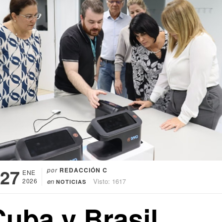
27
por
REDACCIÓN C
ENE
2026
en
Visto: 1617
NOTICIAS
Cuba y Brasil