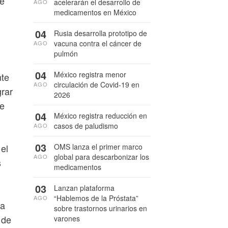
de
acelerarán el desarrollo de
AGO
medicamentos en México
04
Rusia desarrolla prototipo de
vacuna contra el cáncer de
AGO
pulmón
04
México registra menor
nte
circulación de Covid-19 en
AGO
grar
2026
de
04
México registra reducción en
casos de paludismo
AGO
03
el
OMS lanza el primer marco
global para descarbonizar los
AGO
s
medicamentos
03
Lanzan plataforma
“Hablemos de la Próstata”
AGO
ta
sobre trastornos urinarios en
 de
varones