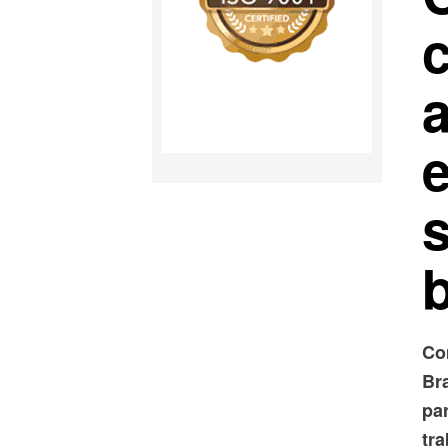
Co
Br
par
tr