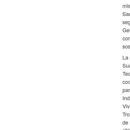
mis
Sao
seg
Ges
co
sos
La 
Suá
Tec
coo
par
Ind
Viv
Tro
de 