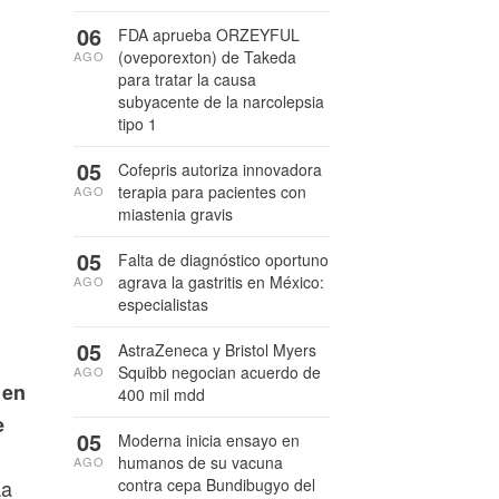
06
FDA aprueba ORZEYFUL
(oveporexton) de Takeda
AGO
para tratar la causa
subyacente de la narcolepsia
tipo 1
05
Cofepris autoriza innovadora
terapia para pacientes con
AGO
miastenia gravis
05
Falta de diagnóstico oportuno
agrava la gastritis en México:
AGO
especialistas
05
AstraZeneca y Bristol Myers
Squibb negocian acuerdo de
AGO
 en
400 mil mdd
e
05
Moderna inicia ensayo en
humanos de su vacuna
AGO
a
contra cepa Bundibugyo del