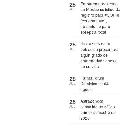
28
Eurofarma presenta
en México solicitud de
JUL
registro para XCOPRI
(cenobamato),
tratamiento para
epilepsia focal
28
Hasta 90% de la
población presentará
JUL
algún grado de
enfermedad venosa
en su vida
28
FarmaForum
Dominicana: 04
JUL
agosto
28
AstraZeneca
consolida un sólido
JUL
primer semestre de
2026