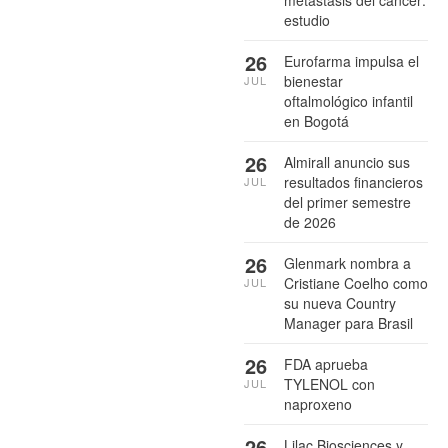
metástasis del cáncer:
estudio
26
Eurofarma impulsa el
bienestar
JUL
oftalmológico infantil
en Bogotá
26
Almirall anuncio sus
resultados financieros
JUL
del primer semestre
de 2026
26
Glenmark nombra a
Cristiane Coelho como
JUL
su nueva Country
Manager para Brasil
26
FDA aprueba
TYLENOL con
JUL
naproxeno
26
Lilac Biosciences y