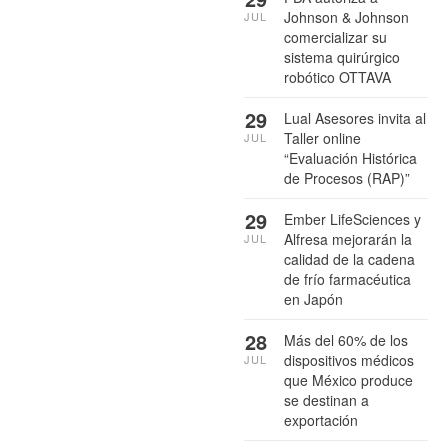
Johnson & Johnson
JUL
comercializar su
sistema quirúrgico
robótico OTTAVA
29
Lual Asesores invita al
Taller online
JUL
“Evaluación Histórica
de Procesos (RAP)”
29
Ember LifeSciences y
Alfresa mejorarán la
JUL
calidad de la cadena
de frío farmacéutica
en Japón
28
Más del 60% de los
dispositivos médicos
JUL
que México produce
se destinan a
exportación