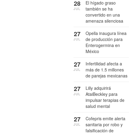
28
El hígado graso
también se ha
JUL
convertido en una
amenaza silenciosa
27
Opella inaugura línea
de producción para
JUL
Enterogermina en
México
27
Infertilidad afecta a
más de 1.5 millones
JUL
de parejas mexicanas
27
Lilly adquirirá
AtaiBeckley para
JUL
impulsar terapias de
salud mental
27
Cofepris emite alerta
sanitaria por robo y
JUL
falsificación de