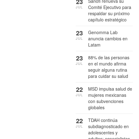
23
Sanofi renueva su
Comité Ejecutivo para
JUL
respaldar su próximo
capítulo estratégico
23
Genomma Lab
anuncia cambios en
JUL
Latam
23
88% de las personas
en el mundo afirma
JUL
seguir alguna rutina
para cuidar su salud
22
MSD impulsa salud de
mujeres mexicanas
JUL
con subvenciones
globales
22
TDAH continúa
subdiagnosticado en
JUL
adolescentes y
adultos: especialistas