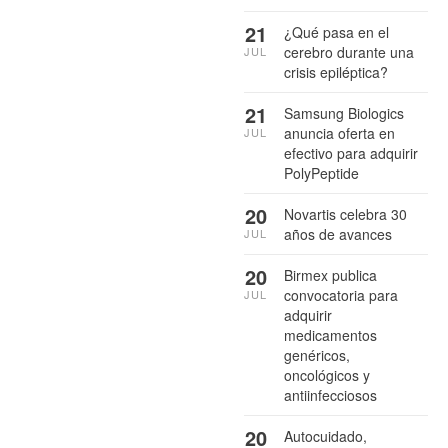
21
¿Qué pasa en el
cerebro durante una
JUL
crisis epiléptica?
21
Samsung Biologics
anuncia oferta en
JUL
efectivo para adquirir
PolyPeptide
20
Novartis celebra 30
años de avances
JUL
20
Birmex publica
convocatoria para
JUL
adquirir
medicamentos
genéricos,
oncológicos y
antiinfecciosos
20
Autocuidado,