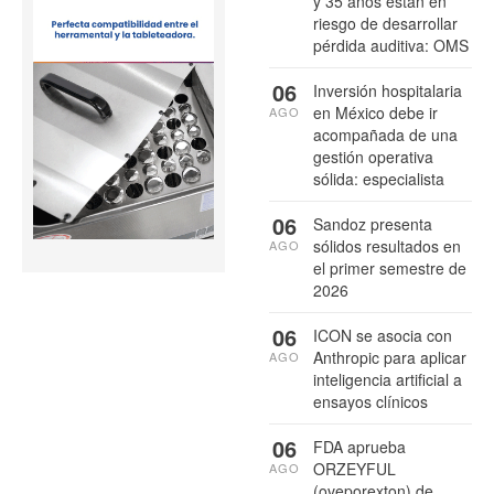
y 35 años están en
riesgo de desarrollar
pérdida auditiva: OMS
06
Inversión hospitalaria
en México debe ir
AGO
acompañada de una
gestión operativa
sólida: especialista
06
Sandoz presenta
sólidos resultados en
AGO
el primer semestre de
2026
06
ICON se asocia con
Anthropic para aplicar
AGO
inteligencia artificial a
ensayos clínicos
06
FDA aprueba
ORZEYFUL
AGO
(oveporexton) de