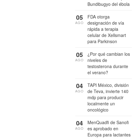
Bundibugyo del ébola
05
FDA otorga
designación de vía
AGO
rápida a terapia
celular de Xellsmart
para Parkinson
05
¿Por qué cambian los
niveles de
AGO
testosterona durante
el verano?
04
TAPI México, división
de Teva, invierte 140
AGO
mdp para producir
localmente un
oncológico
04
MenQuadfi de Sanofi
es aprobado en
AGO
Europa para lactantes