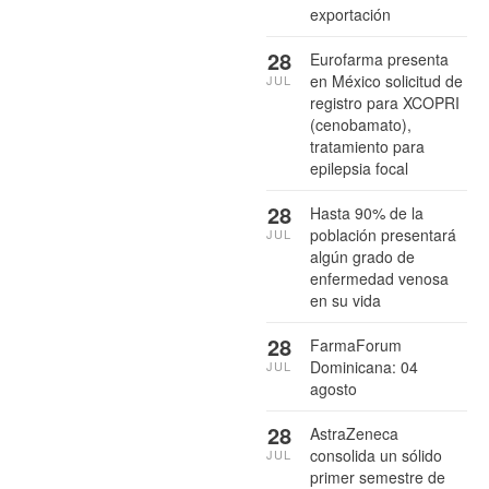
exportación
28
Eurofarma presenta
en México solicitud de
JUL
registro para XCOPRI
(cenobamato),
tratamiento para
epilepsia focal
28
Hasta 90% de la
población presentará
JUL
algún grado de
enfermedad venosa
en su vida
28
FarmaForum
Dominicana: 04
JUL
agosto
28
AstraZeneca
consolida un sólido
JUL
primer semestre de