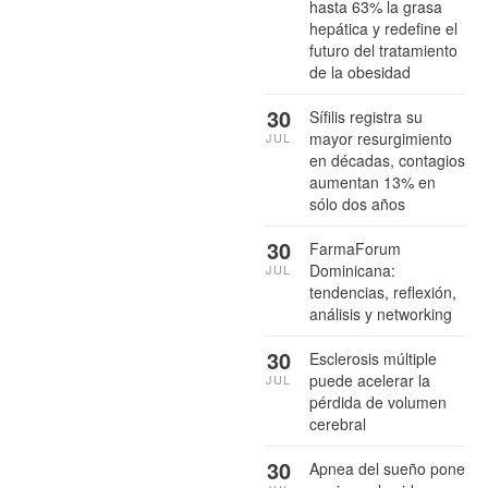
hasta 63% la grasa
hepática y redefine el
futuro del tratamiento
de la obesidad
30
Sífilis registra su
mayor resurgimiento
JUL
en décadas, contagios
aumentan 13% en
sólo dos años
30
FarmaForum
Dominicana:
JUL
tendencias, reflexión,
análisis y networking
30
Esclerosis múltiple
puede acelerar la
JUL
pérdida de volumen
cerebral
30
Apnea del sueño pone