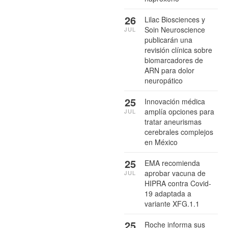
26
Lilac Biosciences y
Soin Neuroscience
JUL
publicarán una
revisión clínica sobre
biomarcadores de
ARN para dolor
neuropático
25
Innovación médica
amplía opciones para
JUL
tratar aneurismas
cerebrales complejos
en México
25
EMA recomienda
aprobar vacuna de
JUL
HIPRA contra Covid-
19 adaptada a
variante XFG.1.1
25
Roche informa sus