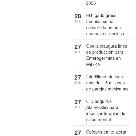
2026
28
El hígado graso
también se ha
JUL
convertido en una
amenaza silenciosa
27
Opella inaugura línea
de producción para
JUL
Enterogermina en
México
27
Infertilidad afecta a
más de 1.5 millones
JUL
de parejas mexicanas
27
Lilly adquirirá
AtaiBeckley para
JUL
impulsar terapias de
salud mental
27
Cofepris emite alerta