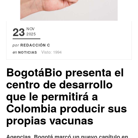
23
NOV
2025
por
REDACCIÓN C
en
Visto: 1994
NOTICIAS
BogotáBio presenta el
centro de desarrollo
que le permitirá a
Colombia producir sus
propias vacunas
Agencias. Bogotá marcó un nuevo capítulo en