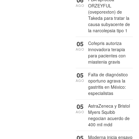
ORZEYFUL
AGO
(oveporexton) de
Takeda para tratar la
causa subyacente de
la narcolepsia tipo 1
05
Cofepris autoriza
innovadora terapia
AGO
para pacientes con
miastenia gravis
05
Falta de diagnóstico
oportuno agrava la
AGO
gastritis en México:
especialistas
05
AstraZeneca y Bristol
Myers Squibb
AGO
negocian acuerdo de
400 mil mdd
05
Moderna inicia ensayo