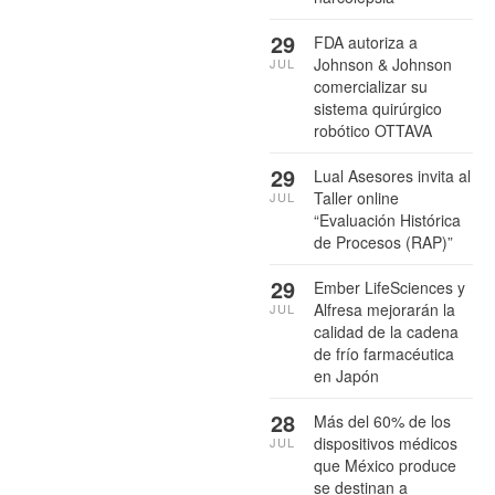
29
FDA autoriza a
Johnson & Johnson
JUL
comercializar su
sistema quirúrgico
robótico OTTAVA
29
Lual Asesores invita al
Taller online
JUL
“Evaluación Histórica
de Procesos (RAP)”
29
Ember LifeSciences y
Alfresa mejorarán la
JUL
calidad de la cadena
de frío farmacéutica
en Japón
28
Más del 60% de los
dispositivos médicos
JUL
que México produce
se destinan a