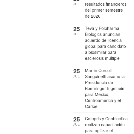
resultados financieros
JUL
del primer semestre
de 2026
25
Teva y Polpharma
Biologics anuncian
JUL
acuerdo de licencia
global para candidato
a biosimilar para
esclerosis múltiple
25
Martín Corcoll
Sanguinetti asume la
JUL
Presidencia de
Boehringer Ingelheim
para México,
Centroamérica y el
Caribe
25
Cofepris y Conbioética
realizan capacitación
JUL
para agilizar el