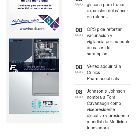
glucosa para frenar
AGO
expansión del cáncer
en ratones
08
OPS pide reforzar
vacunación y
AGO
vigilancia por aumento
de casos de
sarampión
08
Vertex adquirirá a
Crinics
AGO
Pharmaceuticals
08
Johnson & Johnson
nombra a Tom
AGO
Cavanaugh como
vicepresidente
ejecutivo y presidente
mundial de Medicina
Innovadora