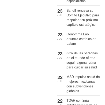
especialistas
23
Sanofi renueva su
Comité Ejecutivo para
JUL
respaldar su próximo
capítulo estratégico
23
Genomma Lab
anuncia cambios en
JUL
Latam
23
88% de las personas
en el mundo afirma
JUL
seguir alguna rutina
para cuidar su salud
22
MSD impulsa salud de
mujeres mexicanas
JUL
con subvenciones
globales
22
TDAH continúa
subdiagnosticado en
JUL