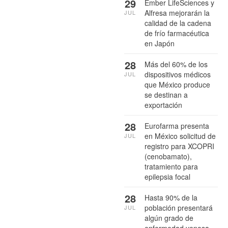
29
Ember LifeSciences y
Alfresa mejorarán la
JUL
calidad de la cadena
de frío farmacéutica
en Japón
28
Más del 60% de los
dispositivos médicos
JUL
que México produce
se destinan a
exportación
28
Eurofarma presenta
en México solicitud de
JUL
registro para XCOPRI
(cenobamato),
tratamiento para
epilepsia focal
28
Hasta 90% de la
población presentará
JUL
algún grado de