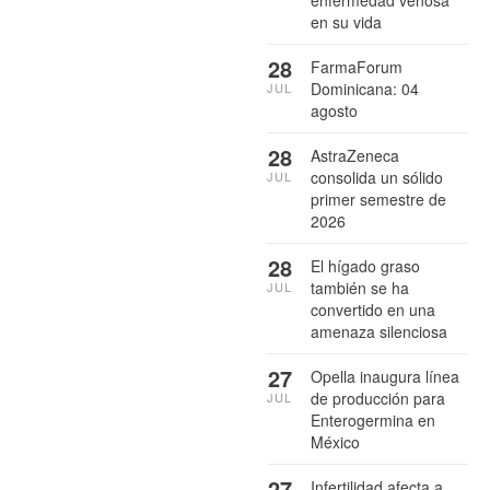
enfermedad venosa
en su vida
28
FarmaForum
Dominicana: 04
JUL
agosto
28
AstraZeneca
consolida un sólido
JUL
primer semestre de
2026
28
El hígado graso
también se ha
JUL
convertido en una
amenaza silenciosa
27
Opella inaugura línea
de producción para
JUL
Enterogermina en
México
27
Infertilidad afecta a