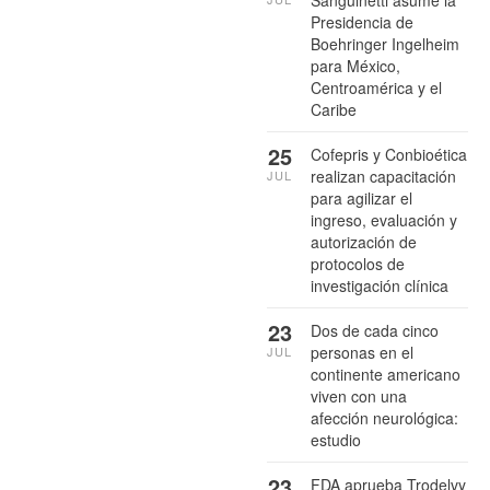
Sanguinetti asume la
Presidencia de
Boehringer Ingelheim
para México,
Centroamérica y el
Caribe
25
Cofepris y Conbioética
realizan capacitación
JUL
para agilizar el
ingreso, evaluación y
autorización de
protocolos de
investigación clínica
23
Dos de cada cinco
personas en el
JUL
continente americano
viven con una
afección neurológica:
estudio
23
FDA aprueba Trodelvy