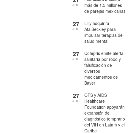
más de 1.5 millones
JUL
de parejas mexicanas
27
Lilly adquirirá
AtaiBeckley para
JUL
impulsar terapias de
salud mental
27
Cofepris emite alerta
sanitaria por robo y
JUL
falsificación de
diversos
medicamentos de
Bayer
27
OPS y AIDS
Healthcare
JUL
Foundation apoyarán
expansión del
diagnóstico temprano
del VIH en Latam y el
Caribe