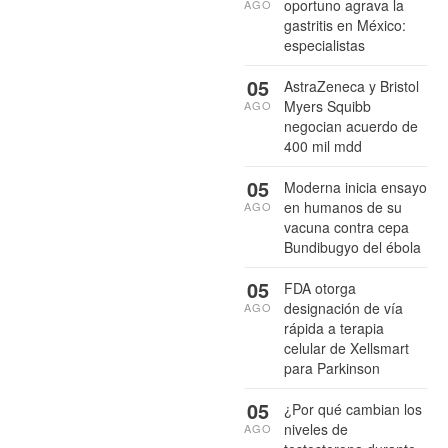
oportuno agrava la
AGO
gastritis en México:
especialistas
05
AstraZeneca y Bristol
Myers Squibb
AGO
negocian acuerdo de
400 mil mdd
05
Moderna inicia ensayo
en humanos de su
AGO
vacuna contra cepa
Bundibugyo del ébola
05
FDA otorga
designación de vía
AGO
rápida a terapia
celular de Xellsmart
para Parkinson
05
¿Por qué cambian los
niveles de
AGO