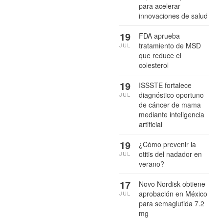
para acelerar
innovaciones de salud
19
FDA aprueba
tratamiento de MSD
JUL
que reduce el
colesterol
19
ISSSTE fortalece
diagnóstico oportuno
JUL
de cáncer de mama
mediante inteligencia
artificial
19
¿Cómo prevenir la
otitis del nadador en
JUL
verano?
17
Novo Nordisk obtiene
aprobación en México
JUL
para semaglutida 7.2
mg