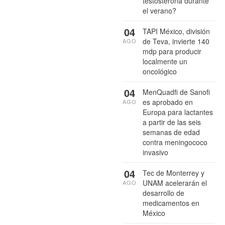
testosterona durante
el verano?
04
TAPI México, división
de Teva, invierte 140
AGO
mdp para producir
localmente un
oncológico
04
MenQuadfi de Sanofi
es aprobado en
AGO
Europa para lactantes
a partir de las seis
semanas de edad
contra meningococo
invasivo
04
Tec de Monterrey y
UNAM acelerarán el
AGO
desarrollo de
medicamentos en
México