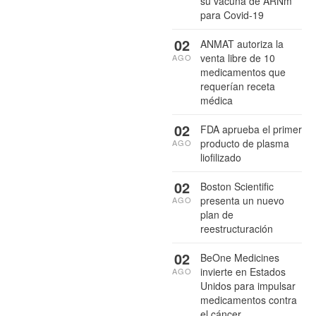
su vacuna de ARNm
para Covid-19
02
ANMAT autoriza la
venta libre de 10
AGO
medicamentos que
requerían receta
médica
02
FDA aprueba el primer
producto de plasma
AGO
liofilizado
02
Boston Scientific
presenta un nuevo
AGO
plan de
reestructuración
02
BeOne Medicines
invierte en Estados
AGO
Unidos para impulsar
medicamentos contra
el cáncer