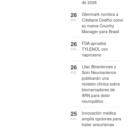
de 2026
26
Glenmark nombra a
Cristiane Coelho como
JUL
su nueva Country
Manager para Brasil
26
FDA aprueba
TYLENOL con
JUL
naproxeno
26
Lilac Biosciences y
Soin Neuroscience
JUL
publicarán una
revisión clínica sobre
biomarcadores de
ARN para dolor
neuropático
25
Innovación médica
amplía opciones para
JUL
tratar aneurismas