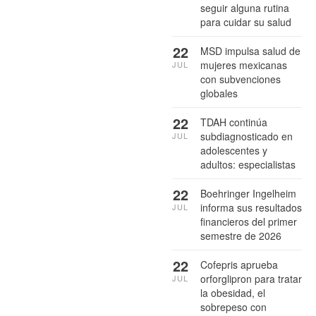
seguir alguna rutina
para cuidar su salud
22
MSD impulsa salud de
mujeres mexicanas
JUL
con subvenciones
globales
22
TDAH continúa
subdiagnosticado en
JUL
adolescentes y
adultos: especialistas
22
Boehringer Ingelheim
informa sus resultados
JUL
financieros del primer
semestre de 2026
22
Cofepris aprueba
orforglipron para tratar
JUL
la obesidad, el
sobrepeso con