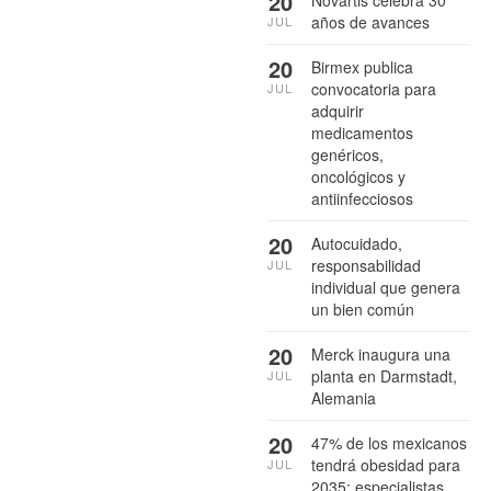
20
Novartis celebra 30
años de avances
JUL
20
Birmex publica
convocatoria para
JUL
adquirir
medicamentos
genéricos,
oncológicos y
antiinfecciosos
20
Autocuidado,
responsabilidad
JUL
individual que genera
un bien común
20
Merck inaugura una
planta en Darmstadt,
JUL
Alemania
20
47% de los mexicanos
tendrá obesidad para
JUL
2035: especialistas