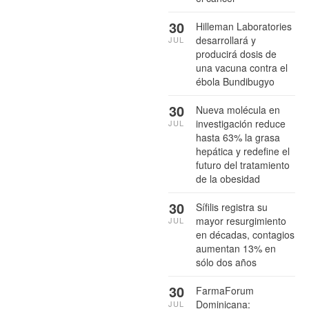
30
Hilleman Laboratories
desarrollará y
JUL
producirá dosis de
una vacuna contra el
ébola Bundibugyo
30
Nueva molécula en
investigación reduce
JUL
hasta 63% la grasa
hepática y redefine el
futuro del tratamiento
de la obesidad
30
Sífilis registra su
mayor resurgimiento
JUL
en décadas, contagios
aumentan 13% en
sólo dos años
30
FarmaForum
Dominicana:
JUL