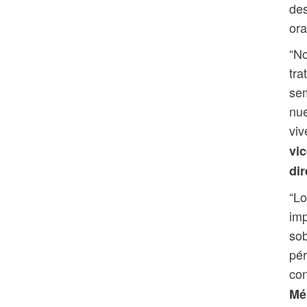
des
ora
“No
tra
sem
nue
viv
vic
dir
“Lo
imp
sob
pér
co
Mé