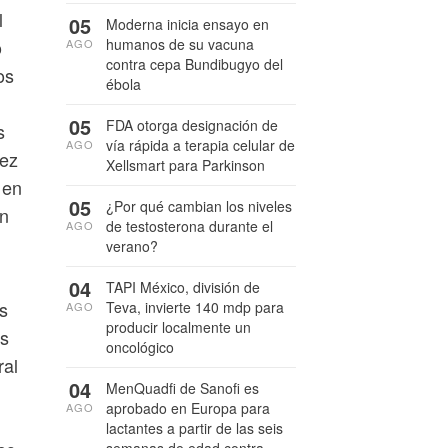
l
05
Moderna inicia ensayo en
humanos de su vacuna
o
AGO
contra cepa Bundibugyo del
os
ébola
05
FDA otorga designación de
s
vía rápida a terapia celular de
AGO
vez
Xellsmart para Parkinson
 en
05
¿Por qué cambian los niveles
en
de testosterona durante el
AGO
verano?
04
TAPI México, división de
s
Teva, invierte 140 mdp para
AGO
producir localmente un
os
oncológico
ral
04
MenQuadfi de Sanofi es
aprobado en Europa para
AGO
lactantes a partir de las seis