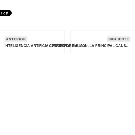
ANTERIOR
SIGUIENTE
INTELIGENCIA ARTIFICIAL TRANSFORMA LA ATENCIÓN QUIRÚRGICA DE PACIENTES DIABÉTICOS
CÁNCER DE PULMÓN, LA PRINCIPAL CAUSA DE MUERTE ONCOLÓGICA EN HOMBRES Y LA SEGUNDA EN MUJERES A NIVEL MUNDIAL