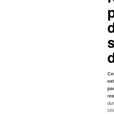
Co
est
pac
re
dur
Uni