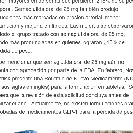
eron mayores en personas que perdieron ≥15% de su pe
poral. Semaglutida oral de 25 mg también produjo
ucciones más marcadas en presión arterial, menor
lamación y mejoría en lípidos. Las mejoras se observaro
todo el grupo tratado con semaglutida oral de 25 mg,
endo más pronunciadas en quienes lograron ≥15% de
dida de peso.
be mencionar que semaglutida oral de 25 mg aún no
nta con aprobación por parte de la FDA. En febrero, No
disk presentó una Solicitud de Nuevo Medicamento (N
 sus siglas en inglés) para la formulación en tabletas. S
era que la revisión de esta solicitud concluya antes de
alizar el año. Actualmente, no existen formulaciones ora
robadas de medicamentos GLP-1 para la pérdida de pes