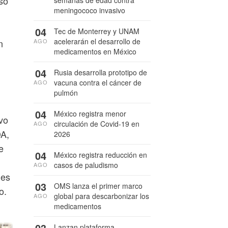
so
semanas de edad contra
meningococo invasivo
04
Tec de Monterrey y UNAM
acelerarán el desarrollo de
AGO
n
medicamentos en México
04
Rusia desarrolla prototipo de
vacuna contra el cáncer de
AGO
pulmón
04
México registra menor
vo
circulación de Covid-19 en
AGO
DA,
2026
e
04
México registra reducción en
casos de paludismo
AGO
les
03
OMS lanza el primer marco
o.
global para descarbonizar los
AGO
medicamentos
03
Lanzan plataforma