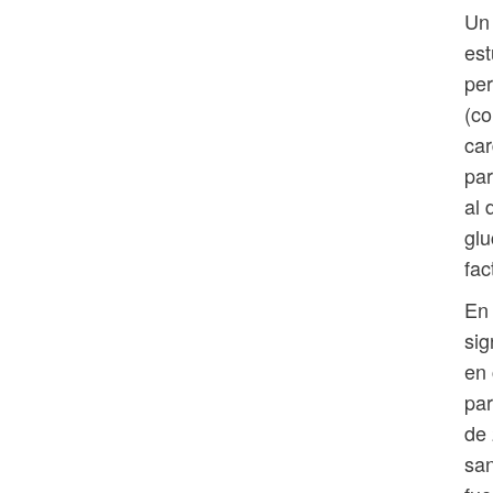
Un 
est
per
(co
car
par
al 
glu
fac
En 
sig
en 
par
de 
san