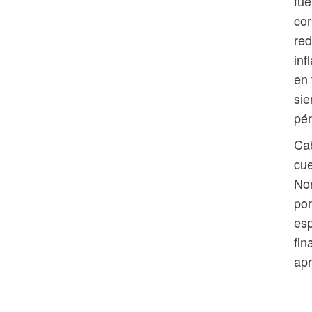
fu
cor
red
inf
en 
si
pér
Ca
cue
Nor
por
esp
fin
ap