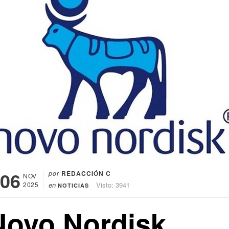
06
por
REDACCIÓN C
NOV
2025
en
Visto: 3941
NOTICIAS
Novo Nordisk