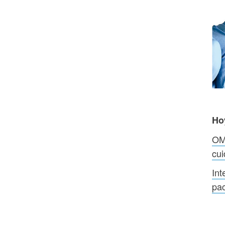
Ho
OMS
cui
Int
pac