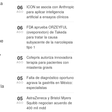
da
06
ICON se asocia con Anthropic
para aplicar inteligencia
AGO
artificial a ensayos clínicos
06
FDA aprueba ORZEYFUL
(oveporexton) de Takeda
AGO
para tratar la causa
ue
subyacente de la narcolepsia
tipo 1
y
05
Cofepris autoriza innovadora
terapia para pacientes con
AGO
miastenia gravis
05
Falta de diagnóstico oportuno
agrava la gastritis en México:
AGO
la
especialistas
05
AstraZeneca y Bristol Myers
Squibb negocian acuerdo de
AGO
400 mil mdd