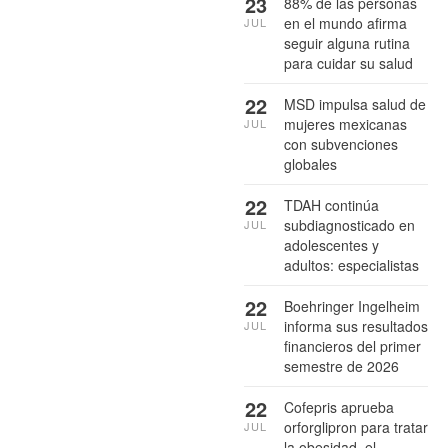
23
88% de las personas
en el mundo afirma
JUL
seguir alguna rutina
para cuidar su salud
22
MSD impulsa salud de
mujeres mexicanas
JUL
con subvenciones
globales
22
TDAH continúa
subdiagnosticado en
JUL
adolescentes y
adultos: especialistas
22
Boehringer Ingelheim
informa sus resultados
JUL
financieros del primer
semestre de 2026
22
Cofepris aprueba
orforglipron para tratar
JUL
la obesidad, el