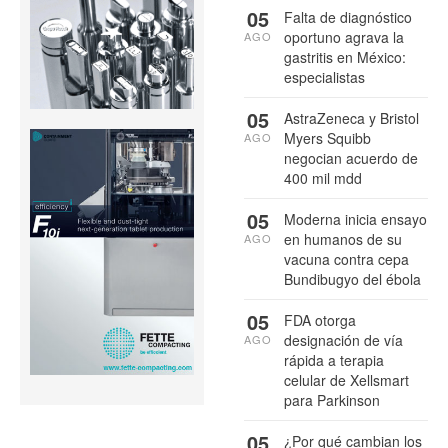
05
Falta de diagnóstico
oportuno agrava la
AGO
gastritis en México:
especialistas
05
AstraZeneca y Bristol
Myers Squibb
AGO
negocian acuerdo de
400 mil mdd
05
Moderna inicia ensayo
en humanos de su
AGO
vacuna contra cepa
Bundibugyo del ébola
05
FDA otorga
designación de vía
AGO
rápida a terapia
celular de Xellsmart
para Parkinson
05
¿Por qué cambian los