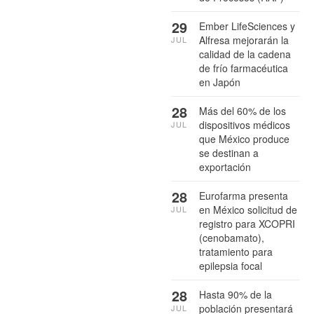
29
Ember LifeSciences y
Alfresa mejorarán la
JUL
calidad de la cadena
de frío farmacéutica
en Japón
28
Más del 60% de los
dispositivos médicos
JUL
que México produce
se destinan a
exportación
28
Eurofarma presenta
en México solicitud de
JUL
registro para XCOPRI
(cenobamato),
tratamiento para
epilepsia focal
28
Hasta 90% de la
población presentará
JUL