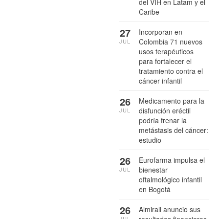
del VIH en Latam y el
Caribe
27
Incorporan en
Colombia 71 nuevos
JUL
usos terapéuticos
para fortalecer el
tratamiento contra el
cáncer infantil
26
Medicamento para la
disfunción eréctil
JUL
podría frenar la
metástasis del cáncer:
estudio
26
Eurofarma impulsa el
bienestar
JUL
oftalmológico infantil
en Bogotá
26
Almirall anuncio sus
JUL