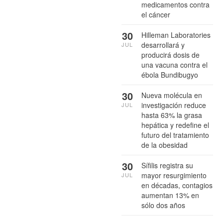
medicamentos contra
el cáncer
30
Hilleman Laboratories
desarrollará y
JUL
producirá dosis de
una vacuna contra el
ébola Bundibugyo
30
Nueva molécula en
investigación reduce
JUL
hasta 63% la grasa
hepática y redefine el
futuro del tratamiento
de la obesidad
30
Sífilis registra su
mayor resurgimiento
JUL
en décadas, contagios
aumentan 13% en
sólo dos años