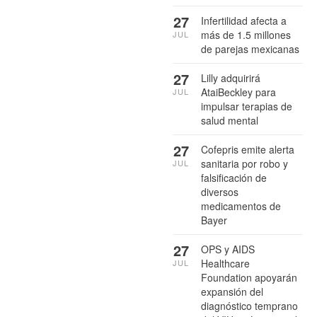
27
Infertilidad afecta a
más de 1.5 millones
JUL
de parejas mexicanas
27
Lilly adquirirá
AtaiBeckley para
JUL
impulsar terapias de
salud mental
27
Cofepris emite alerta
sanitaria por robo y
JUL
falsificación de
diversos
medicamentos de
Bayer
27
OPS y AIDS
Healthcare
JUL
Foundation apoyarán
expansión del
diagnóstico temprano