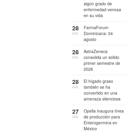
algún grado de
enfermedad venosa
en su vida
28
FarmaForum
Dominicana: 04
JUL
agosto
28
AstraZeneca
consolida un sólido
JUL
primer semestre de
2026
28
El hígado graso
también se ha
JUL
convertido en una
amenaza silenciosa
27
Opella inaugura línea
de producción para
JUL
Enterogermina en
México