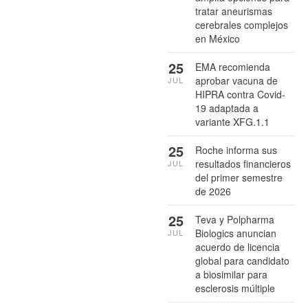
tratar aneurismas
cerebrales complejos
en México
25
EMA recomienda
aprobar vacuna de
JUL
HIPRA contra Covid-
19 adaptada a
variante XFG.1.1
25
Roche informa sus
resultados financieros
JUL
del primer semestre
de 2026
25
Teva y Polpharma
Biologics anuncian
JUL
acuerdo de licencia
global para candidato
a biosimilar para
esclerosis múltiple