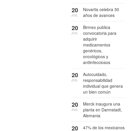
20
Novartis celebra 30
años de avances
JUL
20
Birmex publica
convocatoria para
JUL
adquirir
medicamentos
genéricos,
oncológicos y
antiinfecciosos
20
Autocuidado,
responsabilidad
JUL
individual que genera
un bien común
20
Merck inaugura una
planta en Darmstadt,
JUL
Alemania
20
47% de los mexicanos