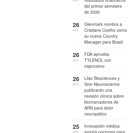
resultados financieros
del primer semestre
de 2026
26
Glenmark nombra a
Cristiane Coelho como
JUL
su nueva Country
Manager para Brasil
26
FDA aprueba
TYLENOL con
JUL
naproxeno
26
Lilac Biosciences y
Soin Neuroscience
JUL
publicarán una
revisión clínica sobre
biomarcadores de
ARN para dolor
neuropático
25
Innovación médica
amplía opciones para
JUL