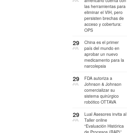
americano cuenta con
JUL
las herramientas para
eliminar el VIH, pero
persisten brechas de
acceso y cobertura:
OPS
29
China es el primer
país del mundo en
JUL
aprobar un nuevo
medicamento para la
narcolepsia
29
FDA autoriza a
Johnson & Johnson
JUL
comercializar su
sistema quirúrgico
robótico OTTAVA
29
Lual Asesores invita al
Taller online
JUL
“Evaluación Histórica
de Procesos (RAP)”