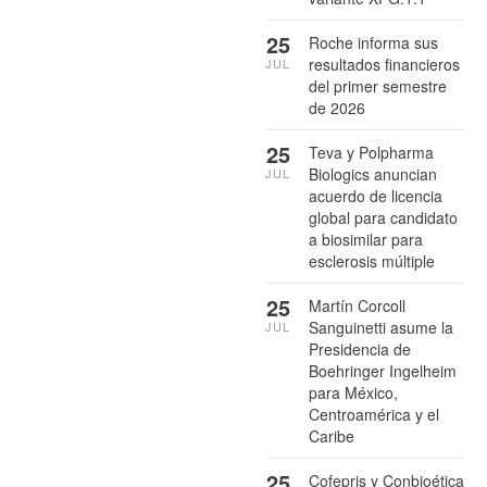
25
Roche informa sus
resultados financieros
JUL
del primer semestre
de 2026
25
Teva y Polpharma
Biologics anuncian
JUL
acuerdo de licencia
global para candidato
a biosimilar para
esclerosis múltiple
25
Martín Corcoll
Sanguinetti asume la
JUL
Presidencia de
Boehringer Ingelheim
para México,
Centroamérica y el
Caribe
25
Cofepris y Conbioética