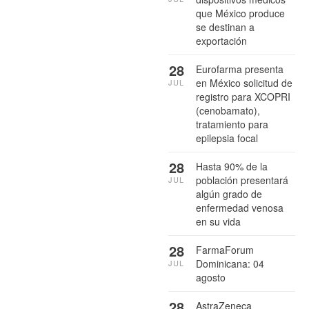
que México produce
se destinan a
exportación
28
Eurofarma presenta
en México solicitud de
JUL
registro para XCOPRI
(cenobamato),
tratamiento para
epilepsia focal
28
Hasta 90% de la
población presentará
JUL
algún grado de
enfermedad venosa
en su vida
28
FarmaForum
Dominicana: 04
JUL
agosto
28
AstraZeneca