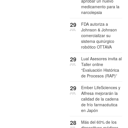
aprobar un nuevo
medicamento para la
narcolepsia
29
FDA autoriza a
Johnson & Johnson
JUL
comercializar su
sistema quirúrgico
robótico OTTAVA
29
Lual Asesores invita al
Taller online
JUL
“Evaluación Histórica
de Procesos (RAP)”
29
Ember LifeSciences y
Alfresa mejorarán la
JUL
calidad de la cadena
de frío farmacéutica
en Japón
28
Más del 60% de los
dispositivos médicos
JUL