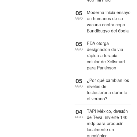
05
Moderna inicia ensayo
en humanos de su
AGO
vacuna contra cepa
Bundibugyo del ébola
05
FDA otorga
designación de vía
AGO
rápida a terapia
celular de Xellsmart
para Parkinson
05
¿Por qué cambian los
niveles de
AGO
testosterona durante
el verano?
04
TAPI México, división
de Teva, invierte 140
AGO
mdp para producir
localmente un
oncológico