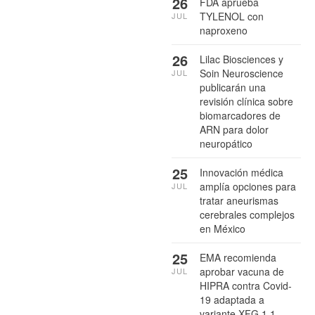
26
FDA aprueba
TYLENOL con
JUL
naproxeno
26
Lilac Biosciences y
Soin Neuroscience
JUL
publicarán una
revisión clínica sobre
biomarcadores de
ARN para dolor
neuropático
25
Innovación médica
amplía opciones para
JUL
tratar aneurismas
cerebrales complejos
en México
25
EMA recomienda
aprobar vacuna de
JUL
HIPRA contra Covid-
19 adaptada a
variante XFG.1.1