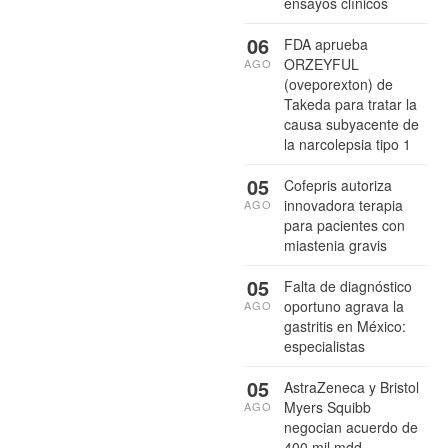
ensayos clínicos
06
FDA aprueba
ORZEYFUL
AGO
(oveporexton) de
Takeda para tratar la
causa subyacente de
la narcolepsia tipo 1
05
Cofepris autoriza
innovadora terapia
AGO
para pacientes con
miastenia gravis
05
Falta de diagnóstico
oportuno agrava la
AGO
gastritis en México:
especialistas
05
AstraZeneca y Bristol
Myers Squibb
AGO
negocian acuerdo de
400 mil mdd