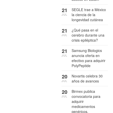
21
SEGLE trae a México
la ciencia de la
JUL
longevidad cutánea
21
¿Qué pasa en el
cerebro durante una
JUL
crisis epiléptica?
21
Samsung Biologics
anuncia oferta en
JUL
efectivo para adquirir
PolyPeptide
20
Novartis celebra 30
años de avances
JUL
20
Birmex publica
convocatoria para
JUL
adquirir
medicamentos
genéricos,