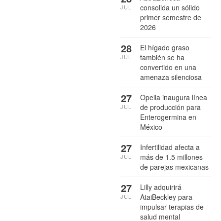
consolida un sólido
JUL
primer semestre de
2026
28
El hígado graso
también se ha
JUL
convertido en una
amenaza silenciosa
27
Opella inaugura línea
de producción para
JUL
Enterogermina en
México
27
Infertilidad afecta a
más de 1.5 millones
JUL
de parejas mexicanas
27
Lilly adquirirá
AtaiBeckley para
JUL
impulsar terapias de
salud mental