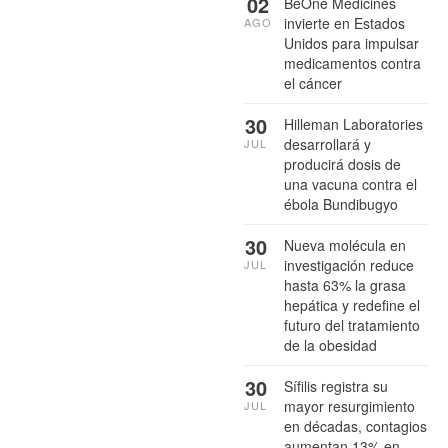
02
BeOne Medicines
invierte en Estados
AGO
Unidos para impulsar
medicamentos contra
el cáncer
30
Hilleman Laboratories
desarrollará y
JUL
producirá dosis de
una vacuna contra el
ébola Bundibugyo
30
Nueva molécula en
investigación reduce
JUL
hasta 63% la grasa
hepática y redefine el
futuro del tratamiento
de la obesidad
30
Sífilis registra su
mayor resurgimiento
JUL
en décadas, contagios
aumentan 13% en