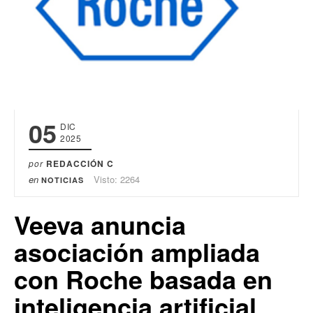
05
DIC
2025
por
REDACCIÓN C
en
Visto: 2264
NOTICIAS
Veeva anuncia
asociación ampliada
con Roche basada en
inteligencia artificial