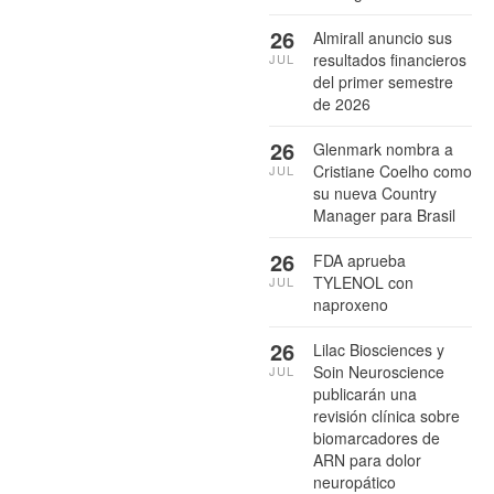
26
Almirall anuncio sus
resultados financieros
JUL
del primer semestre
de 2026
26
Glenmark nombra a
Cristiane Coelho como
JUL
su nueva Country
Manager para Brasil
26
FDA aprueba
TYLENOL con
JUL
naproxeno
26
Lilac Biosciences y
Soin Neuroscience
JUL
publicarán una
revisión clínica sobre
biomarcadores de
ARN para dolor
neuropático