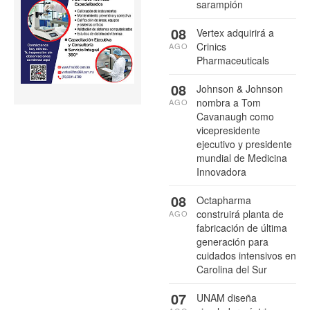
sarampión
08
Vertex adquirirá a
Crinics
AGO
Pharmaceuticals
08
Johnson & Johnson
nombra a Tom
AGO
Cavanaugh como
vicepresidente
ejecutivo y presidente
mundial de Medicina
Innovadora
08
Octapharma
construirá planta de
AGO
fabricación de última
generación para
cuidados intensivos en
Carolina del Sur
07
UNAM diseña