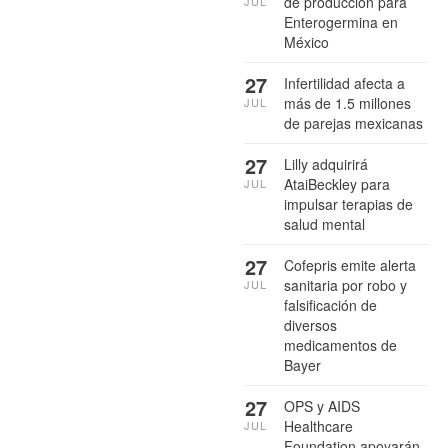
de producción para
JUL
Enterogermina en
México
27
Infertilidad afecta a
más de 1.5 millones
JUL
de parejas mexicanas
27
Lilly adquirirá
AtaiBeckley para
JUL
impulsar terapias de
salud mental
27
Cofepris emite alerta
sanitaria por robo y
JUL
falsificación de
diversos
medicamentos de
Bayer
27
OPS y AIDS
Healthcare
JUL
Foundation apoyarán