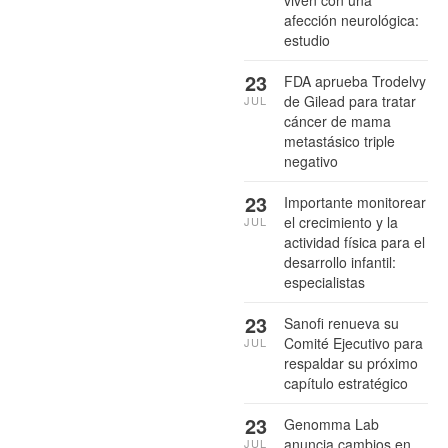
viven con una
afección neurológica:
estudio
23
FDA aprueba Trodelvy
de Gilead para tratar
JUL
cáncer de mama
metastásico triple
negativo
23
Importante monitorear
el crecimiento y la
JUL
actividad física para el
desarrollo infantil:
especialistas
23
Sanofi renueva su
Comité Ejecutivo para
JUL
respaldar su próximo
capítulo estratégico
23
Genomma Lab
anuncia cambios en
JUL