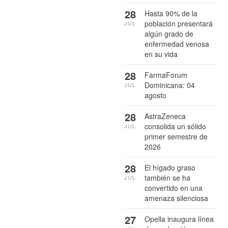
28
Hasta 90% de la
población presentará
JUL
algún grado de
enfermedad venosa
en su vida
28
FarmaForum
Dominicana: 04
JUL
agosto
28
AstraZeneca
consolida un sólido
JUL
primer semestre de
2026
28
El hígado graso
también se ha
JUL
convertido en una
amenaza silenciosa
27
Opella inaugura línea