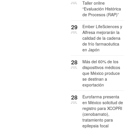
Taller online
JUL
“Evaluación Histórica
de Procesos (RAP)”
29
Ember LifeSciences y
Alfresa mejorarán la
JUL
calidad de la cadena
de frío farmacéutica
en Japón
28
Más del 60% de los
dispositivos médicos
JUL
que México produce
se destinan a
exportación
28
Eurofarma presenta
en México solicitud de
JUL
registro para XCOPRI
(cenobamato),
tratamiento para
epilepsia focal