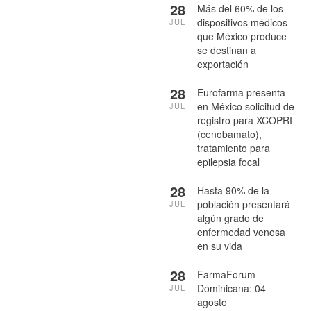
28
Más del 60% de los
dispositivos médicos
JUL
que México produce
se destinan a
exportación
28
Eurofarma presenta
en México solicitud de
JUL
registro para XCOPRI
(cenobamato),
tratamiento para
epilepsia focal
28
Hasta 90% de la
población presentará
JUL
algún grado de
enfermedad venosa
en su vida
28
FarmaForum
Dominicana: 04
JUL
agosto