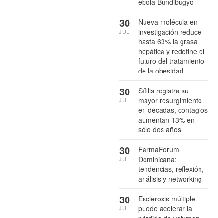
ébola Bundibugyo
30
Nueva molécula en
investigación reduce
JUL
hasta 63% la grasa
hepática y redefine el
futuro del tratamiento
de la obesidad
30
Sífilis registra su
mayor resurgimiento
JUL
en décadas, contagios
aumentan 13% en
sólo dos años
30
FarmaForum
Dominicana:
JUL
tendencias, reflexión,
análisis y networking
30
Esclerosis múltiple
puede acelerar la
JUL