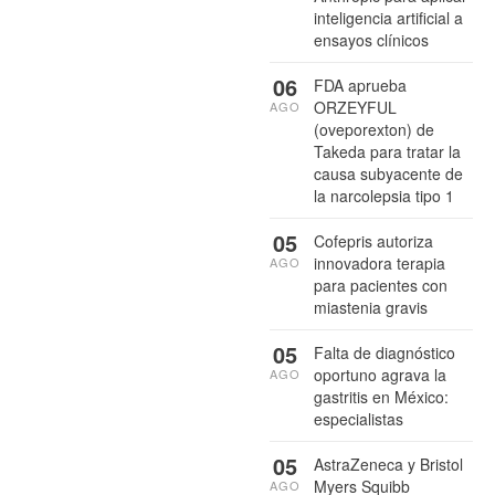
inteligencia artificial a
ensayos clínicos
06
FDA aprueba
ORZEYFUL
AGO
(oveporexton) de
Takeda para tratar la
causa subyacente de
la narcolepsia tipo 1
05
Cofepris autoriza
innovadora terapia
AGO
para pacientes con
miastenia gravis
05
Falta de diagnóstico
oportuno agrava la
AGO
gastritis en México:
especialistas
05
AstraZeneca y Bristol
Myers Squibb
AGO