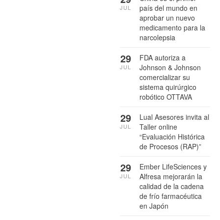
país del mundo en
JUL
aprobar un nuevo
medicamento para la
narcolepsia
29
FDA autoriza a
Johnson & Johnson
JUL
comercializar su
sistema quirúrgico
robótico OTTAVA
29
Lual Asesores invita al
Taller online
JUL
“Evaluación Histórica
de Procesos (RAP)”
29
Ember LifeSciences y
Alfresa mejorarán la
JUL
calidad de la cadena
de frío farmacéutica
en Japón