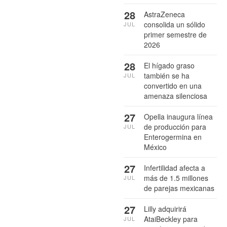
28
AstraZeneca
consolida un sólido
JUL
primer semestre de
2026
28
El hígado graso
también se ha
JUL
convertido en una
amenaza silenciosa
27
Opella inaugura línea
de producción para
JUL
Enterogermina en
México
27
Infertilidad afecta a
más de 1.5 millones
JUL
de parejas mexicanas
27
Lilly adquirirá
AtaiBeckley para
JUL