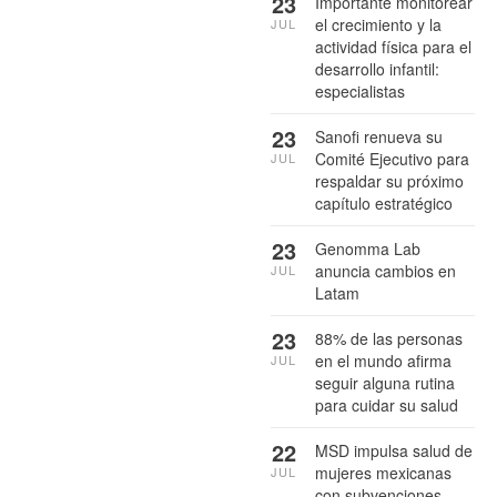
23
Importante monitorear
el crecimiento y la
JUL
actividad física para el
desarrollo infantil:
especialistas
23
Sanofi renueva su
Comité Ejecutivo para
JUL
respaldar su próximo
capítulo estratégico
23
Genomma Lab
anuncia cambios en
JUL
Latam
23
88% de las personas
en el mundo afirma
JUL
seguir alguna rutina
para cuidar su salud
22
MSD impulsa salud de
mujeres mexicanas
JUL
con subvenciones