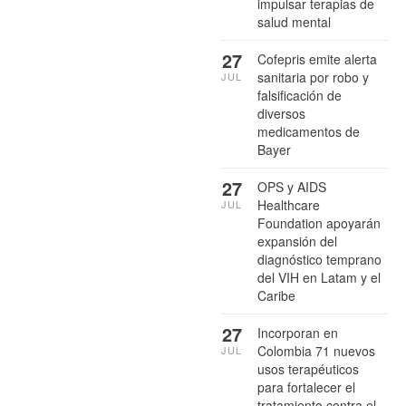
impulsar terapias de
salud mental
27
Cofepris emite alerta
sanitaria por robo y
JUL
falsificación de
diversos
medicamentos de
Bayer
27
OPS y AIDS
Healthcare
JUL
Foundation apoyarán
expansión del
diagnóstico temprano
del VIH en Latam y el
Caribe
27
Incorporan en
Colombia 71 nuevos
JUL
usos terapéuticos
para fortalecer el
tratamiento contra el