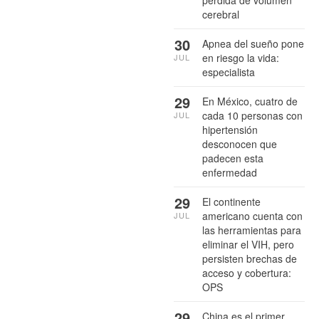
pérdida de volumen
cerebral
30
Apnea del sueño pone
en riesgo la vida:
JUL
especialista
29
En México, cuatro de
cada 10 personas con
JUL
hipertensión
desconocen que
padecen esta
enfermedad
29
El continente
americano cuenta con
JUL
las herramientas para
eliminar el VIH, pero
persisten brechas de
acceso y cobertura:
OPS
29
China es el primer