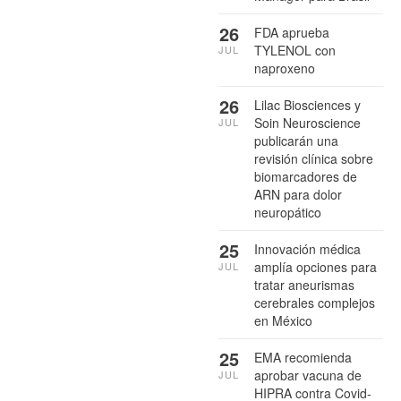
26
FDA aprueba
TYLENOL con
JUL
naproxeno
26
Lilac Biosciences y
Soin Neuroscience
JUL
publicarán una
revisión clínica sobre
biomarcadores de
ARN para dolor
neuropático
25
Innovación médica
amplía opciones para
JUL
tratar aneurismas
cerebrales complejos
en México
25
EMA recomienda
aprobar vacuna de
JUL
HIPRA contra Covid-