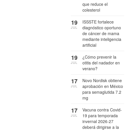
que reduce el
colesterol
19
ISSSTE fortalece
diagnóstico oportuno
JUL
de cáncer de mama
mediante inteligencia
artificial
19
¿Cómo prevenir la
otitis del nadador en
JUL
verano?
17
Novo Nordisk obtiene
aprobación en México
JUL
para semaglutida 7.2
mg
17
Vacuna contra Covid-
19 para temporada
JUL
invernal 2026-27
deberá dirigirse a la