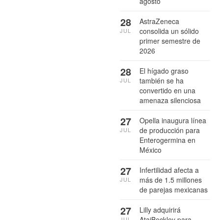
agosto
28
AstraZeneca
consolida un sólido
JUL
primer semestre de
2026
28
El hígado graso
también se ha
JUL
convertido en una
amenaza silenciosa
27
Opella inaugura línea
de producción para
JUL
Enterogermina en
México
27
Infertilidad afecta a
más de 1.5 millones
JUL
de parejas mexicanas
27
Lilly adquirirá
AtaiBeckley para
JUL