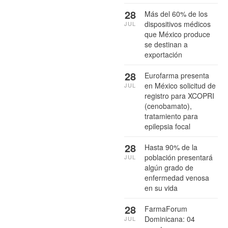
28
Más del 60% de los
dispositivos médicos
JUL
que México produce
se destinan a
exportación
28
Eurofarma presenta
en México solicitud de
JUL
registro para XCOPRI
(cenobamato),
tratamiento para
epilepsia focal
28
Hasta 90% de la
población presentará
JUL
algún grado de
enfermedad venosa
en su vida
28
FarmaForum
Dominicana: 04
JUL