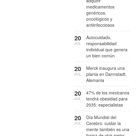
adquirir
medicamentos
genéricos,
oncológicos y
antiinfecciosos
20
Autocuidado,
responsabilidad
JUL
individual que genera
un bien común
20
Merck inaugura una
planta en Darmstadt,
JUL
Alemania
20
47% de los mexicanos
tendrá obesidad para
JUL
2035: especialistas
20
Día Mundial del
Cerebro: cuidar la
JUL
mente también es una
forma de vivir mejor