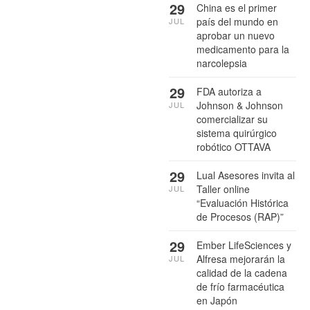
29
China es el primer
país del mundo en
JUL
aprobar un nuevo
medicamento para la
narcolepsia
29
FDA autoriza a
Johnson & Johnson
JUL
comercializar su
sistema quirúrgico
robótico OTTAVA
29
Lual Asesores invita al
Taller online
JUL
“Evaluación Histórica
de Procesos (RAP)”
29
Ember LifeSciences y
Alfresa mejorarán la
JUL
calidad de la cadena
de frío farmacéutica
en Japón