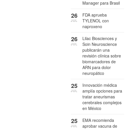
Manager para Brasil
26
FDA aprueba
TYLENOL con
JUL
naproxeno
26
Lilac Biosciences y
Soin Neuroscience
JUL
publicarán una
revisión clínica sobre
biomarcadores de
ARN para dolor
neuropático
25
Innovación médica
amplía opciones para
JUL
tratar aneurismas
cerebrales complejos
en México
25
EMA recomienda
aprobar vacuna de
JUL