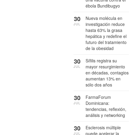
ébola Bundibugyo
30
Nueva molécula en
investigación reduce
JUL
hasta 63% la grasa
hepática y redefine el
futuro del tratamiento
de la obesidad
30
Sífilis registra su
mayor resurgimiento
JUL
en décadas, contagios
aumentan 13% en
sólo dos años
30
FarmaForum
Dominicana:
JUL
tendencias, reflexión,
análisis y networking
30
Esclerosis múltiple
puede acelerar la
JUL