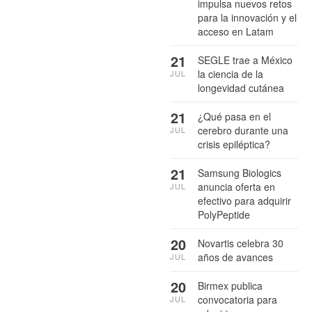
impulsa nuevos retos
para la innovación y el
acceso en Latam
21
SEGLE trae a México
la ciencia de la
JUL
longevidad cutánea
21
¿Qué pasa en el
cerebro durante una
JUL
crisis epiléptica?
21
Samsung Biologics
anuncia oferta en
JUL
efectivo para adquirir
PolyPeptide
20
Novartis celebra 30
años de avances
JUL
20
Birmex publica
convocatoria para
JUL