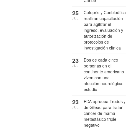
Caribe
25
Cofepris y Conbioética
realizan capacitación
JUL
para agilizar el
ingreso, evaluación y
autorización de
protocolos de
investigación clínica
23
Dos de cada cinco
personas en el
JUL
continente americano
viven con una
afección neurológica:
estudio
23
FDA aprueba Trodelvy
de Gilead para tratar
JUL
cáncer de mama
metastásico triple
negativo