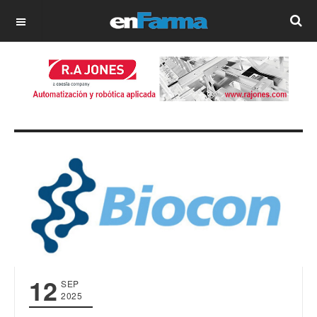
OFF CANVAS
12
SEP
2025