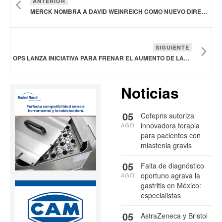
ANTERIOR
MERCK NOMBRA A DAVID WEINREICH COMO NUEVO DIRECTOR GLOBAL DE I+D Y DIRECTOR MÉDICO DEL SECTOR SANITARIO
SIGUIENTE
OPS LANZA INICIATIVA PARA FRENAR EL AUMENTO DE LAS TASAS DE SUICIDIO EN EL CONTINENTE AMERICANO
Noticias
05
Cofepris autoriza
innovadora terapia
AGO
para pacientes con
miastenia gravis
05
Falta de diagnóstico
oportuno agrava la
AGO
gastritis en México:
especialistas
05
AstraZeneca y Bristol