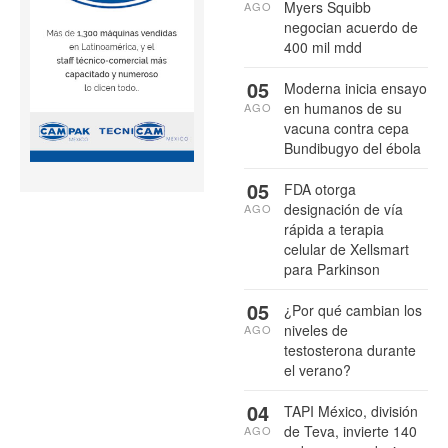
Myers Squibb
AGO
negocian acuerdo de
400 mil mdd
05
Moderna inicia ensayo
en humanos de su
AGO
vacuna contra cepa
Bundibugyo del ébola
05
FDA otorga
designación de vía
AGO
rápida a terapia
celular de Xellsmart
para Parkinson
05
¿Por qué cambian los
niveles de
AGO
testosterona durante
el verano?
04
TAPI México, división
de Teva, invierte 140
AGO