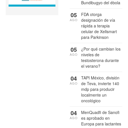
Bundibugyo del ébola
05
FDA otorga
designación de vía
AGO
rápida a terapia
celular de Xellsmart
para Parkinson
05
¿Por qué cambian los
niveles de
AGO
testosterona durante
el verano?
04
TAPI México, división
de Teva, invierte 140
AGO
mdp para producir
localmente un
oncológico
04
MenQuadfi de Sanofi
es aprobado en
AGO
Europa para lactantes