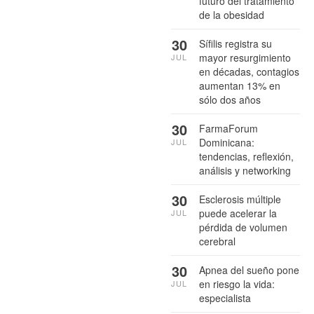
futuro del tratamiento
de la obesidad
30
Sífilis registra su
mayor resurgimiento
JUL
en décadas, contagios
aumentan 13% en
sólo dos años
30
FarmaForum
Dominicana:
JUL
tendencias, reflexión,
análisis y networking
30
Esclerosis múltiple
puede acelerar la
JUL
pérdida de volumen
cerebral
30
Apnea del sueño pone
en riesgo la vida:
JUL
especialista