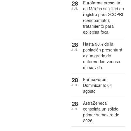
28
Eurofarma presenta
en México solicitud de
JUL
registro para XCOPRI
(cenobamato),
tratamiento para
epilepsia focal
28
Hasta 90% de la
población presentará
JUL
algún grado de
enfermedad venosa
en su vida
28
FarmaForum
Dominicana: 04
JUL
agosto
28
AstraZeneca
consolida un sólido
JUL
primer semestre de
2026