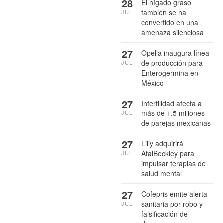
28
El hígado graso
también se ha
JUL
convertido en una
amenaza silenciosa
27
Opella inaugura línea
de producción para
JUL
Enterogermina en
México
27
Infertilidad afecta a
más de 1.5 millones
JUL
de parejas mexicanas
27
Lilly adquirirá
AtaiBeckley para
JUL
impulsar terapias de
salud mental
27
Cofepris emite alerta
sanitaria por robo y
JUL
falsificación de