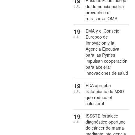
19
Hasta 45% del riesgo
de demencia podría
JUL
prevenirse o
retrasarse: OMS
19
EMA y el Consejo
Europeo de
JUL
Innovación y la
Agencia Ejecutiva
para las Pymes
impulsan cooperación
para acelerar
innovaciones de salud
19
FDA aprueba
tratamiento de MSD
JUL
que reduce el
colesterol
19
ISSSTE fortalece
diagnóstico oportuno
JUL
de cáncer de mama
mediante inteligencia