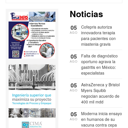
Noticias
05
Cofepris autoriza
innovadora terapia
AGO
para pacientes con
miastenia gravis
05
Falta de diagnóstico
oportuno agrava la
AGO
gastritis en México:
especialistas
05
AstraZeneca y Bristol
Myers Squibb
AGO
negocian acuerdo de
400 mil mdd
05
Moderna inicia ensayo
en humanos de su
AGO
vacuna contra cepa