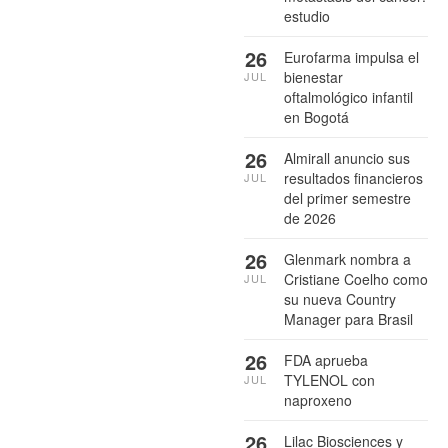
estudio
26
Eurofarma impulsa el
bienestar
JUL
oftalmológico infantil
en Bogotá
26
Almirall anuncio sus
resultados financieros
JUL
del primer semestre
de 2026
26
Glenmark nombra a
Cristiane Coelho como
JUL
su nueva Country
Manager para Brasil
26
FDA aprueba
TYLENOL con
JUL
naproxeno
26
Lilac Biosciences y