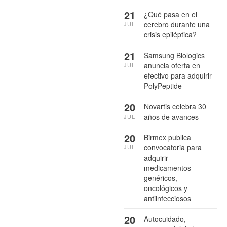
21
¿Qué pasa en el
cerebro durante una
JUL
crisis epiléptica?
21
Samsung Biologics
anuncia oferta en
JUL
efectivo para adquirir
PolyPeptide
20
Novartis celebra 30
años de avances
JUL
20
Birmex publica
convocatoria para
JUL
adquirir
medicamentos
genéricos,
oncológicos y
antiinfecciosos
20
Autocuidado,