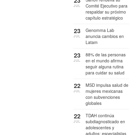
23
Comité Ejecutivo para
JUL
respaldar su próximo
capítulo estratégico
23
Genomma Lab
anuncia cambios en
JUL
Latam
23
88% de las personas
en el mundo afirma
JUL
seguir alguna rutina
para cuidar su salud
22
MSD impulsa salud de
mujeres mexicanas
JUL
con subvenciones
globales
22
TDAH continúa
subdiagnosticado en
JUL
adolescentes y
adultos: especialistas