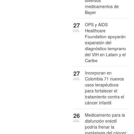
diversos
medicamentos de
Bayer
27
OPS y AIDS
Healthcare
JUL
Foundation apoyarán
expansión del
diagnóstico temprano
del VIH en Latam y el
Caribe
27
Incorporan en
Colombia 71 nuevos
JUL
usos terapéuticos
para fortalecer el
tratamiento contra el
cáncer infantil
26
Medicamento para la
disfunción eréctil
JUL
podría frenar la
metástasis del cáncer: