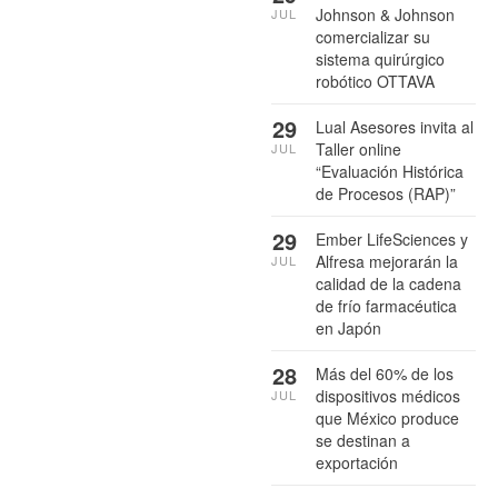
Johnson & Johnson
JUL
comercializar su
sistema quirúrgico
robótico OTTAVA
29
Lual Asesores invita al
Taller online
JUL
“Evaluación Histórica
de Procesos (RAP)”
29
Ember LifeSciences y
Alfresa mejorarán la
JUL
calidad de la cadena
de frío farmacéutica
en Japón
28
Más del 60% de los
dispositivos médicos
JUL
que México produce
se destinan a
exportación