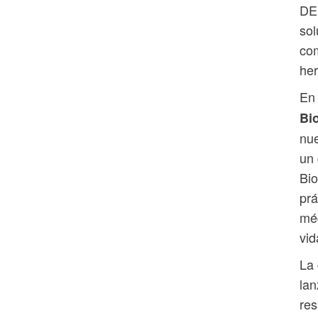
DE
sol
com
her
En
Bi
nue
un 
Bio
prá
méd
vid
La 
lan
res