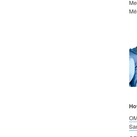
Med
Mé
Ho
OM
San