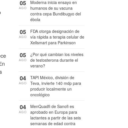
05
Moderna inicia ensayo en
humanos de su vacuna
AGO
o
contra cepa Bundibugyo del
ébola
05
FDA otorga designación de
vía rápida a terapia celular de
AGO
Xellsmart para Parkinson
05
¿Por qué cambian los niveles
ece
de testosterona durante el
AGO
 En
verano?
s
04
TAPI México, división de
Teva, invierte 140 mdp para
AGO
producir localmente un
oncológico
04
MenQuadfi de Sanofi es
aprobado en Europa para
AGO
lactantes a partir de las seis
semanas de edad contra