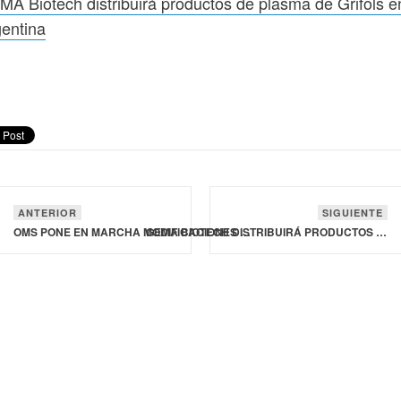
A Biotech distribuirá productos de plasma de Grifols e
entina
ANTERIOR
SIGUIENTE
OMS PONE EN MARCHA MODIFICACIONES DEL REGLAMENTO SANITARIO INTERNACIONAL
GEMA BIOTECH DISTRIBUIRÁ PRODUCTOS DE PLASMA DE GRIFOLS EN ARGENTINA