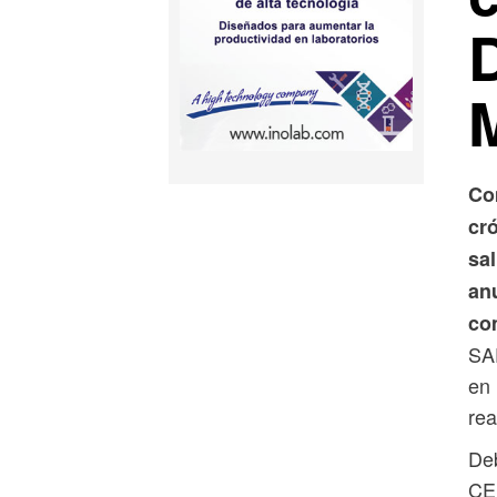
Co
cr
sa
an
com
SAP
en 
rea
Deb
CE 