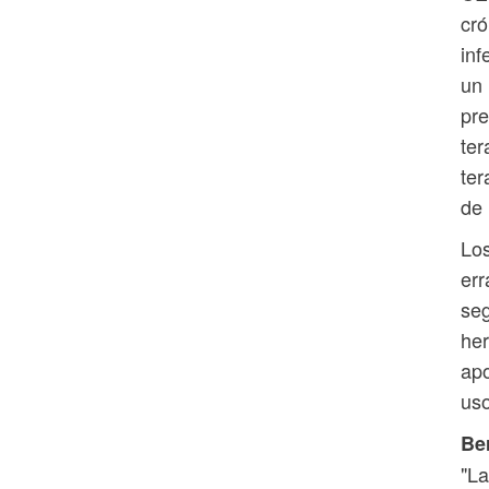
cró
inf
un 
pre
ter
ter
de 
Los
err
seg
her
apo
uso
Ber
"L