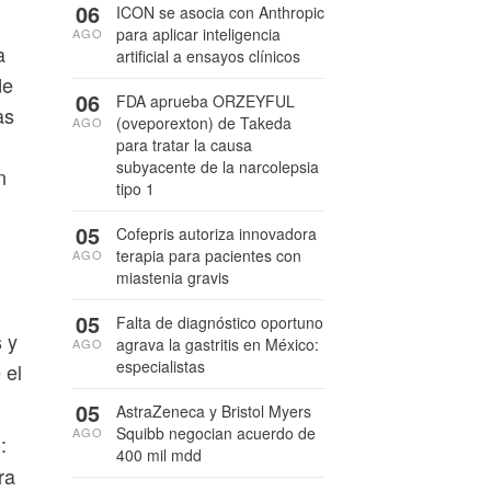
06
ICON se asocia con Anthropic
para aplicar inteligencia
AGO
a
artificial a ensayos clínicos
de
06
FDA aprueba ORZEYFUL
as
(oveporexton) de Takeda
AGO
para tratar la causa
subyacente de la narcolepsia
n
tipo 1
05
Cofepris autoriza innovadora
terapia para pacientes con
AGO
miastenia gravis
05
Falta de diagnóstico oportuno
s y
agrava la gastritis en México:
AGO
especialistas
 el
05
AstraZeneca y Bristol Myers
Squibb negocian acuerdo de
AGO
:
400 mil mdd
ra