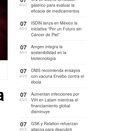
gástrico para evaluar la
AGO
eficacia de medicamentos
07
ISDIN lanza en México la
iniciativa “Por un Futuro sin
AGO
Cáncer de Piel”
07
Amgen integra la
sostenibilidad en la
AGO
biotecnología
07
OMS recomienda ensayos
con vacuna Ervebo contra el
AGO
ébola
a
07
Aumentan infecciones por
VIH en Latam mientras el
AGO
financiamiento global
disminuye
07
GSK y Relation refuerzan
alianza para descubrir
AGO