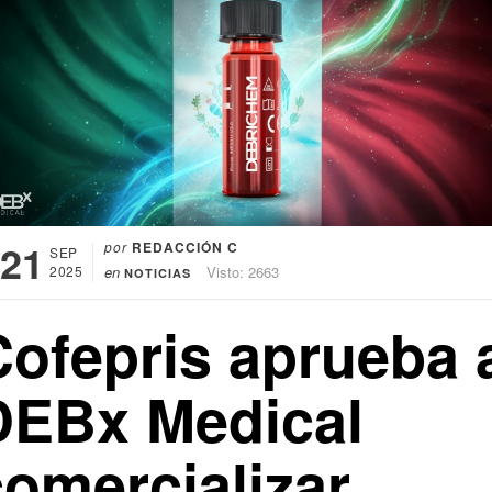
21
por
REDACCIÓN C
SEP
2025
en
Visto: 2663
NOTICIAS
Cofepris aprueba 
DEBx Medical
comercializar