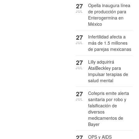
27
Opella inaugura línea
de producción para
JUL
Enterogermina en
México
27
Infertilidad afecta a
más de 1.5 millones
JUL
de parejas mexicanas
27
Lilly adquirirá
AtaiBeckley para
JUL
impulsar terapias de
salud mental
27
Cofepris emite alerta
sanitaria por robo y
JUL
falsificación de
diversos
medicamentos de
Bayer
27
OPS y AIDS