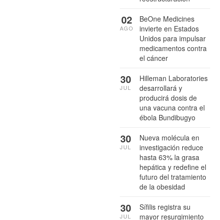
02
BeOne Medicines
invierte en Estados
AGO
Unidos para impulsar
medicamentos contra
el cáncer
30
Hilleman Laboratories
desarrollará y
JUL
producirá dosis de
una vacuna contra el
ébola Bundibugyo
30
Nueva molécula en
investigación reduce
JUL
hasta 63% la grasa
hepática y redefine el
futuro del tratamiento
de la obesidad
30
Sífilis registra su
mayor resurgimiento
JUL