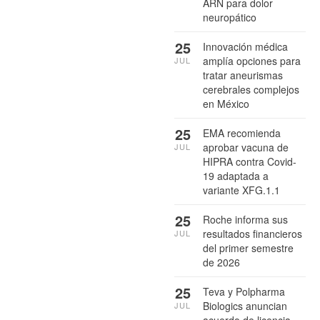
ARN para dolor
neuropático
25
Innovación médica
amplía opciones para
JUL
tratar aneurismas
cerebrales complejos
en México
25
EMA recomienda
aprobar vacuna de
JUL
HIPRA contra Covid-
19 adaptada a
variante XFG.1.1
25
Roche informa sus
resultados financieros
JUL
del primer semestre
de 2026
25
Teva y Polpharma
Biologics anuncian
JUL