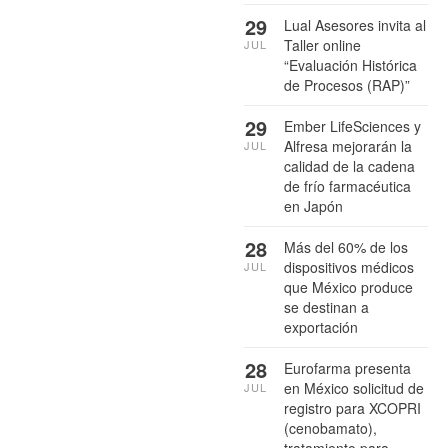
29
Lual Asesores invita al
Taller online
JUL
“Evaluación Histórica
de Procesos (RAP)”
29
Ember LifeSciences y
Alfresa mejorarán la
JUL
calidad de la cadena
de frío farmacéutica
en Japón
28
Más del 60% de los
dispositivos médicos
JUL
que México produce
se destinan a
exportación
28
Eurofarma presenta
en México solicitud de
JUL
registro para XCOPRI
(cenobamato),