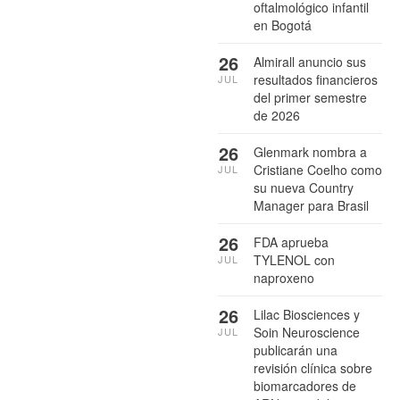
oftalmológico infantil
en Bogotá
26
Almirall anuncio sus
resultados financieros
JUL
del primer semestre
de 2026
26
Glenmark nombra a
Cristiane Coelho como
JUL
su nueva Country
Manager para Brasil
26
FDA aprueba
TYLENOL con
JUL
naproxeno
26
Lilac Biosciences y
Soin Neuroscience
JUL
publicarán una
revisión clínica sobre
biomarcadores de