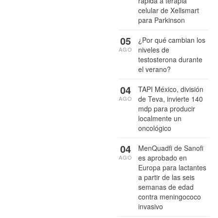
rápida a terapia
celular de Xellsmart
para Parkinson
05
¿Por qué cambian los
niveles de
AGO
testosterona durante
el verano?
04
TAPI México, división
de Teva, invierte 140
AGO
mdp para producir
localmente un
oncológico
04
MenQuadfi de Sanofi
es aprobado en
AGO
Europa para lactantes
a partir de las seis
semanas de edad
contra meningococo
invasivo