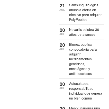
21
Samsung Biologics
anuncia oferta en
JUL
efectivo para adquirir
PolyPeptide
20
Novartis celebra 30
años de avances
JUL
20
Birmex publica
convocatoria para
JUL
adquirir
medicamentos
genéricos,
oncológicos y
antiinfecciosos
20
Autocuidado,
responsabilidad
JUL
individual que genera
un bien común
20
Merck inaugura una