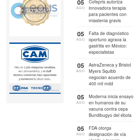
05
Cofepris autoriza
innovadora terapia
AGO
para pacientes con
miastenia gravis
05
Falta de diagnóstico
oportuno agrava la
AGO
gastritis en México:
especialistas
05
AstraZeneca y Bristol
Myers Squibb
AGO
negocian acuerdo de
400 mil mdd
05
Moderna inicia ensayo
en humanos de su
AGO
vacuna contra cepa
Bundibugyo del ébola
05
FDA otorga
designación de vía
AGO