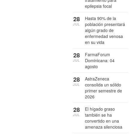
tratamiento para
epilepsia focal
28
Hasta 90% de la
población presentará
JUL
algún grado de
enfermedad venosa
en su vida
28
FarmaForum
Dominicana: 04
JUL
agosto
28
AstraZeneca
consolida un sólido
JUL
primer semestre de
2026
28
El hígado graso
también se ha
JUL
convertido en una
amenaza silenciosa