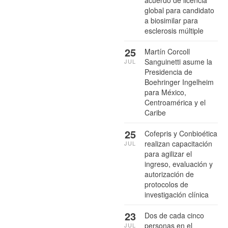
acuerdo de licencia
global para candidato
a biosimilar para
esclerosis múltiple
25
Martín Corcoll
Sanguinetti asume la
JUL
Presidencia de
Boehringer Ingelheim
para México,
Centroamérica y el
Caribe
25
Cofepris y Conbioética
realizan capacitación
JUL
para agilizar el
ingreso, evaluación y
autorización de
protocolos de
investigación clínica
23
Dos de cada cinco
personas en el
JUL