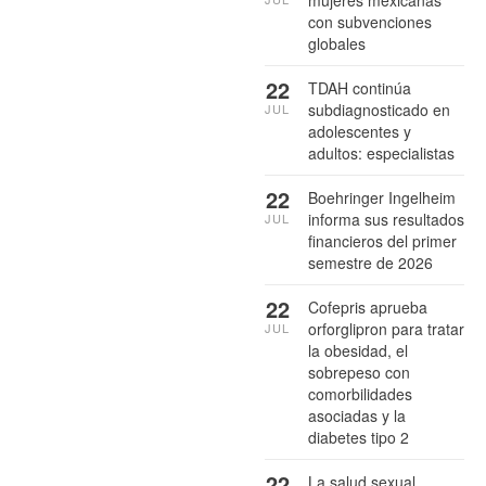
mujeres mexicanas
con subvenciones
globales
22
TDAH continúa
subdiagnosticado en
JUL
adolescentes y
adultos: especialistas
22
Boehringer Ingelheim
informa sus resultados
JUL
financieros del primer
semestre de 2026
22
Cofepris aprueba
orforglipron para tratar
JUL
la obesidad, el
sobrepeso con
comorbilidades
asociadas y la
diabetes tipo 2
22
La salud sexual