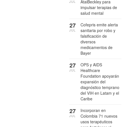
AtaiBeckley para
JUL
impulsar terapias de
salud mental
27
Cofepris emite alerta
sanitaria por robo y
JUL
falsificación de
diversos
medicamentos de
Bayer
27
OPS y AIDS
Healthcare
JUL
Foundation apoyarán
expansión del
diagnóstico temprano
del VIH en Latam y el
Caribe
27
Incorporan en
Colombia 71 nuevos
JUL
usos terapéuticos