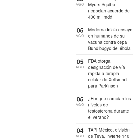
Myers Squibb
AGO
negocian acuerdo de
400 mil mdd
05
Moderna inicia ensayo
en humanos de su
AGO
vacuna contra cepa
Bundibugyo del ébola
05
FDA otorga
designación de vía
AGO
rápida a terapia
celular de Xellsmart
para Parkinson
05
¿Por qué cambian los
niveles de
AGO
testosterona durante
el verano?
04
TAPI México, división
de Teva, invierte 140
AGO