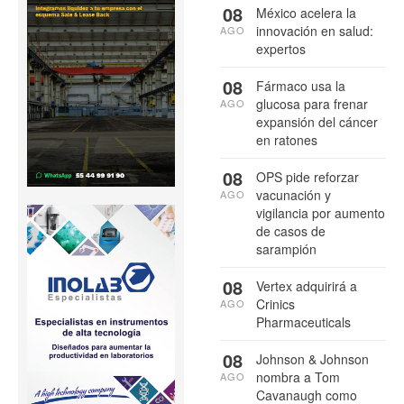
08
México acelera la
innovación en salud:
AGO
expertos
08
Fármaco usa la
glucosa para frenar
AGO
expansión del cáncer
en ratones
08
OPS pide reforzar
vacunación y
AGO
vigilancia por aumento
de casos de
sarampión
08
Vertex adquirirá a
Crinics
AGO
Pharmaceuticals
08
Johnson & Johnson
nombra a Tom
AGO
Cavanaugh como