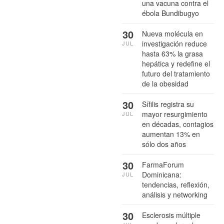
una vacuna contra el
ébola Bundibugyo
30
Nueva molécula en
investigación reduce
JUL
hasta 63% la grasa
hepática y redefine el
futuro del tratamiento
de la obesidad
30
Sífilis registra su
mayor resurgimiento
JUL
en décadas, contagios
aumentan 13% en
sólo dos años
30
FarmaForum
Dominicana:
JUL
tendencias, reflexión,
análisis y networking
30
Esclerosis múltiple