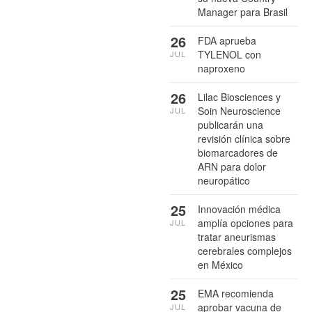
Manager para Brasil
26
FDA aprueba
TYLENOL con
JUL
naproxeno
26
Lilac Biosciences y
Soin Neuroscience
JUL
publicarán una
revisión clínica sobre
biomarcadores de
ARN para dolor
neuropático
25
Innovación médica
amplía opciones para
JUL
tratar aneurismas
cerebrales complejos
en México
25
EMA recomienda
aprobar vacuna de
JUL