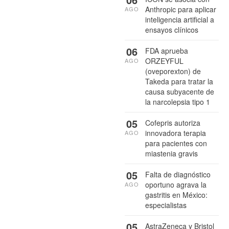
Anthropic para aplicar
AGO
inteligencia artificial a
ensayos clínicos
06
FDA aprueba
ORZEYFUL
AGO
(oveporexton) de
Takeda para tratar la
causa subyacente de
la narcolepsia tipo 1
05
Cofepris autoriza
innovadora terapia
AGO
para pacientes con
miastenia gravis
05
Falta de diagnóstico
oportuno agrava la
AGO
gastritis en México:
especialistas
05
AstraZeneca y Bristol