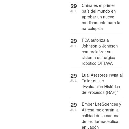
29
China es el primer
país del mundo en
JUL
aprobar un nuevo
medicamento para la
narcolepsia
29
FDA autoriza a
Johnson & Johnson
JUL
comercializar su
sistema quirúrgico
robótico OTTAVA
29
Lual Asesores invita al
Taller online
JUL
“Evaluación Histórica
de Procesos (RAP)”
29
Ember LifeSciences y
Alfresa mejorarán la
JUL
calidad de la cadena
de frío farmacéutica
en Japón