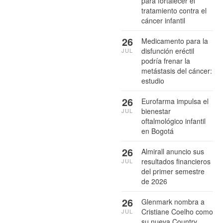
para fortalecer el
tratamiento contra el
cáncer infantil
26
Medicamento para la
disfunción eréctil
JUL
podría frenar la
metástasis del cáncer:
estudio
26
Eurofarma impulsa el
bienestar
JUL
oftalmológico infantil
en Bogotá
26
Almirall anuncio sus
resultados financieros
JUL
del primer semestre
de 2026
26
Glenmark nombra a
Cristiane Coelho como
JUL
su nueva Country