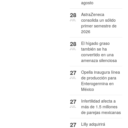
agosto
28
AstraZeneca
consolida un sólido
JUL
primer semestre de
2026
28
El hígado graso
también se ha
JUL
convertido en una
amenaza silenciosa
27
Opella inaugura línea
de producción para
JUL
Enterogermina en
México
27
Infertilidad afecta a
más de 1.5 millones
JUL
de parejas mexicanas
27
Lilly adquirirá