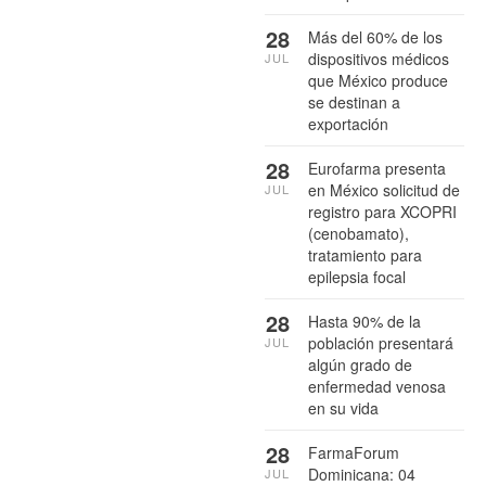
28
Más del 60% de los
dispositivos médicos
JUL
que México produce
se destinan a
exportación
28
Eurofarma presenta
en México solicitud de
JUL
registro para XCOPRI
(cenobamato),
tratamiento para
epilepsia focal
28
Hasta 90% de la
población presentará
JUL
algún grado de
enfermedad venosa
en su vida
28
FarmaForum
Dominicana: 04
JUL